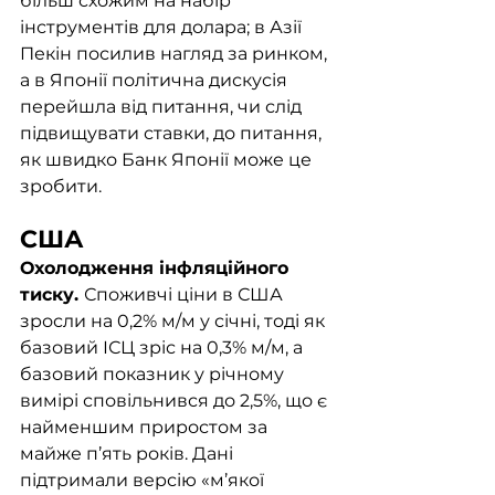
більш схожим на набір 
інструментів для долара; в Азії 
Пекін посилив нагляд за ринком, 
а в Японії політична дискусія 
перейшла від питання, чи слід 
підвищувати ставки, до питання, 
як швидко Банк Японії може це 
зробити.
США
Охолодження інфляційного 
тиску. 
Споживчі ціни в США 
зросли на 0,2% м/м у січні, тоді як 
базовий ІСЦ зріс на 0,3% м/м, а 
базовий показник у річному 
вимірі сповільнився до 2,5%, що є 
найменшим приростом за 
майже п’ять років. Дані 
підтримали версію «м’якої 