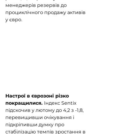
менеджерів резервів до 
проциклічного продажу активів 
у євро.
Настрої в єврозоні різко 
покращилися. 
Індекс Sentix 
підскочив у лютому до 4,2 з -1,8, 
перевищивши очікування і 
підкріпивши думку про 
стабілізацію темпів зростання в 