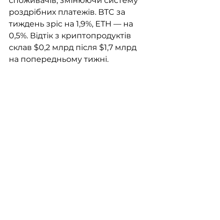
споживачів, змінюючи систему 
роздрібних платежів. BTC за 
тиждень зріс на 1,9%, ETH — на 
0,5%. Відтік з криптопродуктів 
склав $0,2 млрд після $1,7 млрд 
на попередньому тижні.