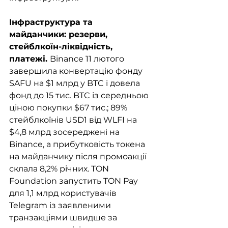
Інфраструктура та 
майданчики: резерви, 
стейблкоїн-ліквідність, 
платежі. 
Binance 11 лютого 
завершила конвертацію фонду 
SAFU на $1 млрд у BTC і довела 
фонд до 15 тис. BTC із середньою 
ціною покупки $67 тис.; 89% 
стейблкоїнів USD1 від WLFI на 
$4,8 млрд зосереджені на 
Binance, а прибутковість токена 
на майданчику після промоакції 
склала 8,2% річних. TON 
Foundation запустить TON Pay 
для 1,1 млрд користувачів 
Telegram із заявленими 
транзакціями швидше за 