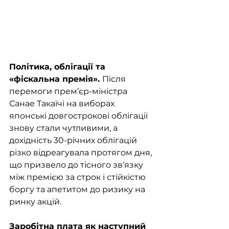
Політика, облігації та 
«фіскальна премія». 
Після 
перемоги прем’єр-міністра 
Санае Такаїчі на виборах 
японські довгострокові облігації 
знову стали чутливими, а 
дохідність 30-річних облігацій 
різко відреагувала протягом дня, 
що призвело до тісного зв’язку 
між премією за строк і стійкістю 
боргу та апетитом до ризику на 
ринку акцій.
Заробітна плата як наступний 