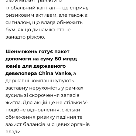
який може привабити 
глобальний капітал — це сприяє 
ризиковим активам, але також є 
сигналом, що влада обмежить 
бум, якщо динаміка стане 
занадто різкою.
Шеньчжень готує пакет 
допомоги на суму 80 млрд 
юанів для державного 
девелопера China Vanke
, а 
державні компанії купують 
заставну нерухомість у рамках 
зусиль зі скорочення запасів 
житла. Для акцій це не стільки V-
подібне відновлення, скільки 
обмеження ризику падіння та 
захист балансів місцевих органів 
влади.