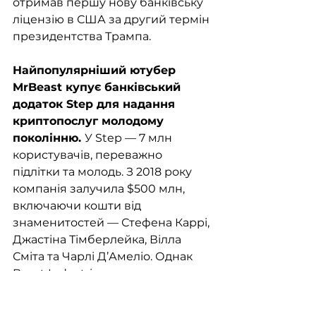
отримав першу нову банківську 
ліцензію в США за другий термін 
президентства Трампа.
Найпопулярніший ютубер 
MrBeast купує банківський 
додаток Step для надання 
криптопослуг молодому 
поколінню. 
У Step — 7 млн 
користувачів, переважно 
підлітки та молодь. З 2018 року 
компанія залучила $500 млн, 
включаючи кошти від 
знаменитостей — Стефена Каррі, 
Джастіна Тімберлейка, Вілла 
Сміта та Чарлі Д’Амеліо. Однак 
Beast Industries не розкрила 
умови угоди. YouTube-канал 
MrBeast (Джиммі Дональдсон) 