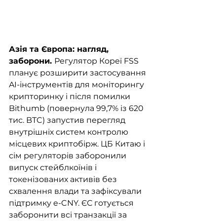
Азія та Європа: нагляд, 
заборони. 
Регулятор Кореї FSS 
планує розширити застосування 
AI-інструментів для моніторингу 
крипторинку і після помилки 
Bithumb (повернула 99,7% із 620 
тис. BTC) запустив перегляд 
внутрішніх систем контролю 
місцевих криптобірж. ЦБ Китаю і 
сім регуляторів заборонили 
випуск стейблкоїнів і 
токенізованих активів без 
схвалення влади та зафіксували 
підтримку e-CNY. ЄС готується 
заборонити всі транзакції за 