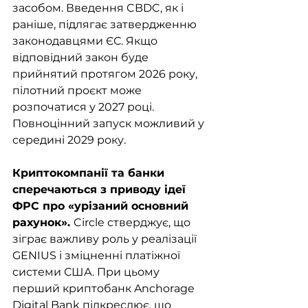
засобом. Введення CBDC, як і 
раніше, підлягає затвердженню 
законодавцями ЄС. Якщо 
відповідний закон буде 
прийнятий протягом 2026 року, 
пілотний проєкт може 
розпочатися у 2027 році. 
Повноцінний запуск можливий у 
середині 2029 року.
Криптокомпанії та банки 
сперечаються з приводу ідеї 
ФРС про «урізаний основний 
рахунок». 
Circle стверджує, що 
зіграє важливу роль у реалізації 
GENIUS і зміцненні платіжної 
системи США. При цьому 
перший криптобанк Anchorage 
Digital Bank підкреслює, що 