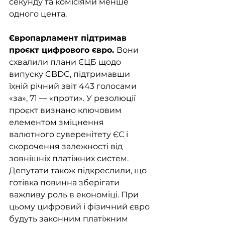
секунду та комісіями менше 
одного цента.
Європарламент підтримав 
проєкт цифрового євро. 
Вони 
схвалили плани ЄЦБ щодо 
випуску CBDC, підтримавши 
їхній річний звіт 443 голосами 
«за», 71 — «проти». У резолюції 
проєкт визнано ключовим 
елементом зміцнення 
валютного суверенітету ЄС і 
скорочення залежності від 
зовнішніх платіжних систем. 
Депутати також підкреслили, що 
готівка повинна зберігати 
важливу роль в економіці. При 
цьому цифровий і фізичний євро 
будуть законним платіжним 