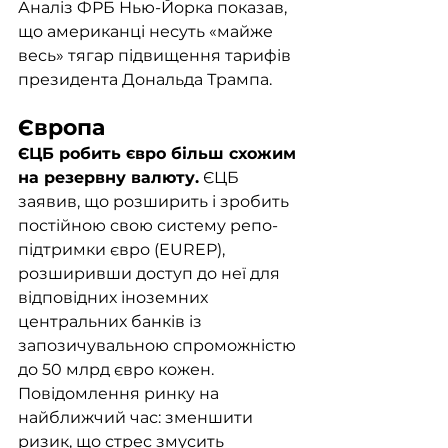
Аналіз ФРБ Нью-Йорка показав, 
що американці несуть «майже 
весь» тягар підвищення тарифів 
президента Дональда Трампа.
Європа
ЄЦБ робить євро більш схожим 
на резервну валюту.
 ЄЦБ 
заявив, що розширить і зробить 
постійною свою систему репо-
підтримки євро (EUREP), 
розширивши доступ до неї для 
відповідних іноземних 
центральних банків із 
запозичувальною спроможністю 
до 50 млрд євро кожен. 
Повідомлення ринку на 
найближчий час: зменшити 
ризик, що стрес змусить 