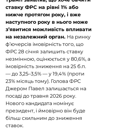
ставку ФРС на рівні 1% або 
нижче протягом року, і вже 
наступного року в нього може 
з’явитися можливість впливати 
на незалежний орган. 
На ринку 
ф’ючерсів імовірність того, що 
ФРС 28 січня залишить ставку 
незмінною, оцінюється у 80,6%, а 
імовірність зниження на 25 б.п. 
— до 3,25–3,5% — у 19,4% (проти 
23% місяць тому). Голова ФРС 
Джером Павел залишається на 
посаді до травня 2026 року. 
Нового кандидата номінує 
президент, і ймовірно він буде 
більш схильним до зниження 
ставок.