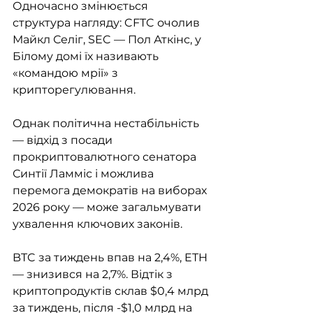
Одночасно змінюється 
структура нагляду: CFTC очолив 
Майкл Селіг, SEC — Пол Аткінс, у 
Білому домі їх називають 
«командою мрії» з 
крипторегулювання.
Однак політична нестабільність 
— відхід з посади 
прокриптовалютного сенатора 
Синтії Ламміс і можлива 
перемога демократів на виборах 
2026 року — може загальмувати 
ухвалення ключових законів.
BTC за тиждень впав на 2,4%, ETH 
— знизився на 2,7%. Відтік з 
криптопродуктів склав $0,4 млрд 
за тиждень, після -$1,0 млрд на 