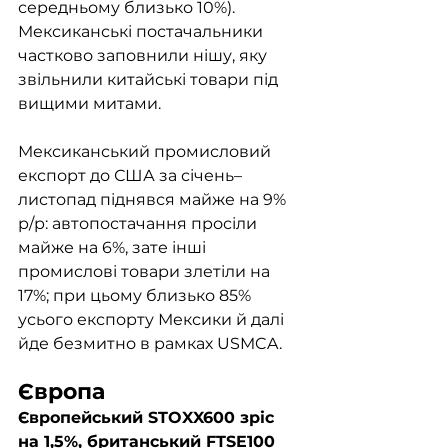
середньому близько 10%). 
Мексиканські постачальники 
частково заповнили нішу, яку 
звільнили китайські товари під 
вищими митами.
Мексиканський промисловий 
експорт до США за січень–
листопад піднявся майже на 9% 
р/р: автопостачання просіли 
майже на 6%, зате інші 
промислові товари злетіли на 
17%; при цьому близько 85% 
усього експорту Мексики й далі 
йде безмитно в рамках USMCA.
Європа
Європейський STOXX600 зріс 
на 1,5%, британський FTSE100 