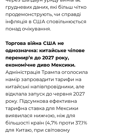
грудневих даних, які більш чітко 
продемонструють, чи справді 
інфляція в США сповільнюється 
понад очікування.
Торгова війна США не 
однозначна: китайське чіпове 
перемир’я до 2027 року, 
економічне диво Мексики. 
Адміністрація Трампа оголосила 
намір запровадити тарифи на 
китайські напівпровідники, але 
відклала запуск до червня 2027 
року. Підсумкова ефективна 
тарифна ставка для Мексики 
виявилася нижчою, ніж для 
більшості країн (4,7% проти 37,1% 
для Китаю, при світовому 