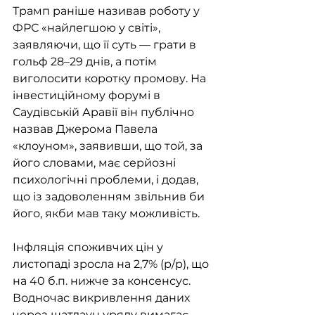
Трамп раніше називав роботу у 
ФРС «найлегшою у світі», 
заявляючи, що її суть — грати в 
гольф 28–29 днів, а потім 
виголосити коротку промову. На 
інвестиційному форумі в 
Саудівській Аравії він публічно 
назвав Джерома Павела 
«клоуном», заявивши, що той, за 
його словами, має серйозні 
психологічні проблеми, і додав, 
що із задоволенням звільнив би 
його, якби мав таку можливість.
Інфляція споживчих цін у 
листопаді зросла на 2,7% (р/р), що 
на 40 б.п. нижче за консенсус. 
Водночас викривлення даних 
через шатдаун уряду вимагає 