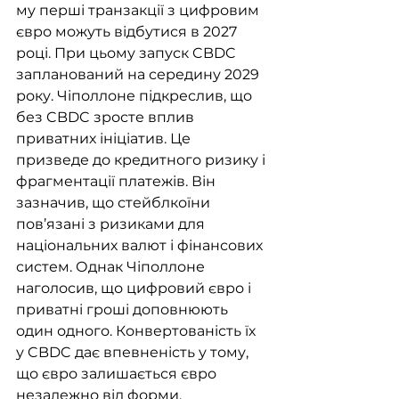
му перші транзакції з цифровим 
євро можуть відбутися в 2027 
році. При цьому запуск CBDC 
запланований на середину 2029 
року. Чіполлоне підкреслив, що 
без CBDC зросте вплив 
приватних ініціатив. Це 
призведе до кредитного ризику і 
фрагментації платежів. Він 
зазначив, що стейблкоїни 
пов’язані з ризиками для 
національних валют і фінансових 
систем. Однак Чіполлоне 
наголосив, що цифровий євро і 
приватні гроші доповнюють 
один одного. Конвертованість їх 
у CBDC дає впевненість у тому, 
що євро залишається євро 
незалежно від форми.