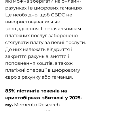
які можна зберігати на онлайн-
рахунках і в цифрових гаманцях. 
Це необхідно, щоб CBDC не 
використовувалися як 
заощадження. Постачальникам 
платіжних послуг заборонено 
стягувати плату за певні послуги. 
До них належать відкриття і 
закриття рахунків, зняття і 
поповнення коштів, а також 
платіжні операції в цифровому 
євро з рахунку або гаманця.
85% лістингів токенів на 
криптобіржах збиткові у 2025-
му.
 Memento Research 
проаналізувала 118 запусків 
токенів. 65% з них впали більш 
ніж на 50%, ще 38% просіли від 