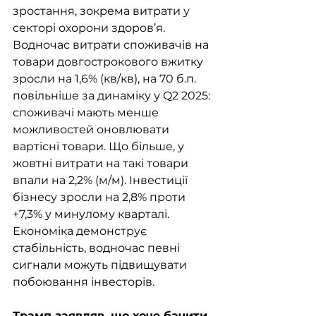
зростання, зокрема витрати у 
секторі охорони здоров’я. 
Водночас витрати споживачів на 
товари довгострокового вжитку 
зросли на 1,6% (кв/кв), на 70 б.п. 
повільніше за динаміку у Q2 2025: 
споживачі мають менше 
можливостей оновлювати 
вартісні товари. Що більше, у 
жовтні витрати на такі товари 
впали на 2,2% (м/м). Інвестиції 
бізнесу зросли на 2,8% проти 
+7,3% у минулому кварталі. 
Економіка демонструє 
стабільність, водночас певні 
сигнали можуть підвищувати 
побоювання інвесторів.
Трамп заявляв, що хоче бачити 