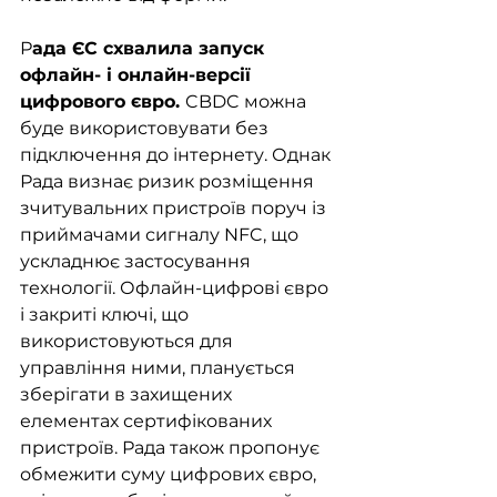
Р
ада ЄС схвалила запуск 
офлайн- і онлайн-версії 
цифрового євро. 
CBDC можна 
буде використовувати без 
підключення до інтернету. Однак 
Рада визнає ризик розміщення 
зчитувальних пристроїв поруч із 
приймачами сигналу NFC, що 
ускладнює застосування 
технології. Офлайн-цифрові євро 
і закриті ключі, що 
використовуються для 
управління ними, планується 
зберігати в захищених 
елементах сертифікованих 
пристроїв. Рада також пропонує 
обмежити суму цифрових євро, 