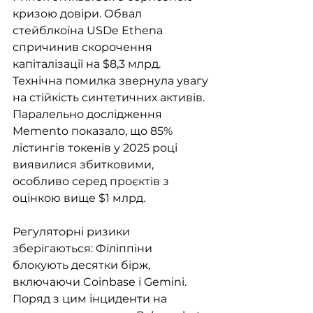
кризою довіри. Обвал 
стейблкоїна USDe Ethena 
спричинив скорочення 
капіталізації на $8,3 млрд. 
Технічна помилка звернула увагу 
на стійкість синтетичних активів. 
Паралельно дослідження 
Memento показало, що 85% 
лістингів токенів у 2025 році 
виявилися збитковими, 
особливо серед проєктів з 
оцінкою вище $1 млрд.
Регуляторні ризики 
зберігаються: Філіппіни 
блокують десятки бірж, 
включаючи Coinbase і Gemini. 
Поряд з цим інциденти на 