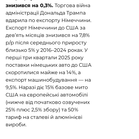
знизився на 0,3%. 
Торгова війна 
адміністрації Дональда Трампа 
вдарила по експорту Німеччини. 
Експорт Німеччини до США за 
дев’ять місяців знизився на 7,8% 
р/р після середнього приросту 
близько 5% у 2016–2024 роках. У 
перші три квартали 2025 року 
поставки німецьких авто до США 
скоротилися майже на 14%, а 
експорт машинобудування — на 
9,5%. Наразі діє 15% базове мито 
США на європейські автомобілі 
(нижче від початково озвучених 
25% плюс 2,5% збору) та 50% 
тариф на сталеві й алюмінієві 
вироби.