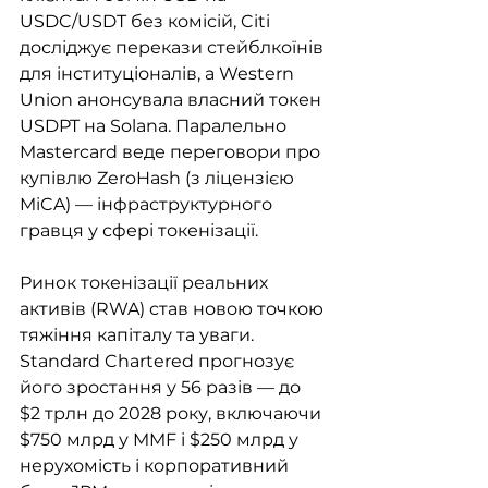
USDC/USDT без комісій, Citi 
досліджує перекази стейблкоїнів 
для інституціоналів, а Western 
Union анонсувала власний токен 
USDPT на Solana. Паралельно 
Mastercard веде переговори про 
купівлю ZeroHash (з ліцензією 
MiCA) — інфраструктурного 
гравця у сфері токенізації.
Ринок токенізації реальних 
активів (RWA) став новою точкою 
тяжіння капіталу та уваги. 
Standard Chartered прогнозує 
його зростання у 56 разів — до 
$2 трлн до 2028 року, включаючи 
$750 млрд у MMF і $250 млрд у 
нерухомість і корпоративний 