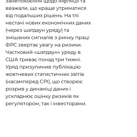
занепокоєння щодо інфляції та 
вважали, що краще утриматися 
від подальших рішень. На тлі 
нестачі нових економічних даних 
(через шатдаун уряду) та 
змішаних сигналів з ринку праці 
ФРС звертає увагу на ризики. 
Частковий «шатдаун» уряду в 
США триває понад три тижні. 
Уряд призупинив публікацію 
жовтневих статистичних звітів 
(насамперед CPI), що створює 
розрив у динаміці даних і 
ускладнює оцінку ризиків як 
регулятором, так і інвесторами.