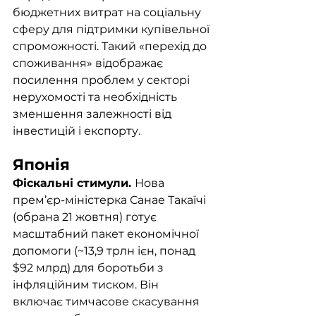
бюджетних витрат на соціальну 
сферу для підтримки купівельної 
спроможності. Такий «перехід до 
споживання» відображає 
посилення проблем у секторі 
нерухомості та необхідність 
зменшення залежності від 
інвестицій і експорту.
Японія
Фіскальні стимули. 
Нова 
прем’єр-міністерка Санае Такаїчі 
(обрана 21 жовтня) готує 
масштабний пакет економічної 
допомоги (~13,9 трлн ієн, понад 
$92 млрд) для боротьби з 
інфляційним тиском. Він 
включає тимчасове скасування 