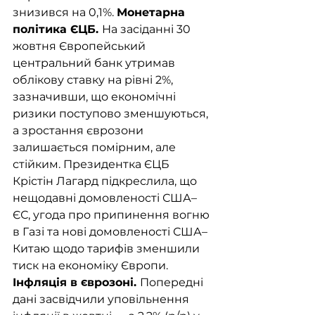
знизився на 0,1%. 
Монетарна 
політика ЄЦБ. 
На засіданні 30 
жовтня Європейський 
центральний банк утримав 
облікову ставку на рівні 2%, 
зазначивши, що економічні 
ризики поступово зменшуються, 
а зростання єврозони 
залишається помірним, але 
стійким. Президентка ЄЦБ 
Крістін Лагард підкреслила, що 
нещодавні домовленості США–
ЄС, угода про припинення вогню 
в Газі та нові домовленості США–
Китаю щодо тарифів зменшили 
тиск на економіку Європи. 
Інфляція в єврозоні. 
Попередні 
дані засвідчили уповільнення 