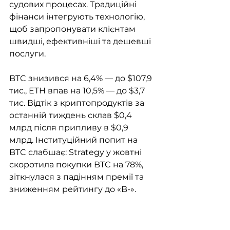
судових процесах. Традиційні 
фінанси інтегрують технологію, 
щоб запропонувати клієнтам 
швидші, ефективніші та дешевші 
послуги.
BTC знизився на 6,4% — до $107,9 
тис., ETH впав на 10,5% — до $3,7 
тис. Відтік з криптопродуктів за 
останній тиждень склав $0,4 
млрд після припливу в $0,9 
млрд. Інституційний попит на 
BTC слабшає: Strategy у жовтні 
скоротила покупки BTC на 78%, 
зіткнулася з падінням премії та 
зниженням рейтингу до «B-».