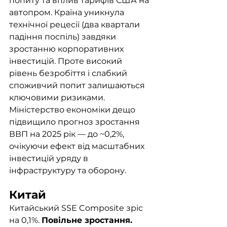
попиту та вплив тарифів США на 
автопром. Країна уникнула 
технічної рецесії (два квартали 
падіння поспіль) завдяки 
зростанню корпоративних 
інвестицій. Проте високий 
рівень безробіття і слабкий 
споживчий попит залишаються 
ключовими ризиками. 
Міністерство економіки дещо 
підвищило прогноз зростання 
ВВП на 2025 рік — до ~0,2%, 
очікуючи ефект від масштабних 
інвестицій уряду в 
інфраструктуру та оборону.
Китай
Китайський SSE Composite зріс 
на 0,1%. 
Повільне зростання. 