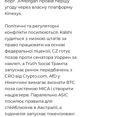
борг. JPMorgan провів першу 
угоду через власну платформу 
Kinexys.
Політичні та регуляторні 
конфлікти посилюються. Kalshi 
судиться з низкою штатів за 
право працювати на основі 
федеральної ліцензії, CZ готує 
позов проти сенатора Уоррен за 
наклеп, а Truth Social Трампа 
запускає ринок передбачень з 
CRO від Crypto.com. AfD у 
Німеччині вимагає визнати BTC 
поза системою MiCA і створити 
нацрезерв. Паралельно ASIC 
посилює правила для 
стейблкоїнів в Австралії, а 
Індонезія запускає токенізовані 