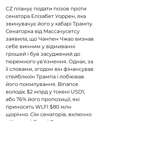
CZ планує подати позов проти 
сенатора Елізабет Уоррен, яка 
звинувачує його у хабарі Трампу. 
Сенаторка від Массачусетсу 
заявила, що Чанпен Чжао визнав 
себе винним у відмиванні 
грошей і був засуджений до 
тюремного ув’язнення. Однак, за 
її словами, згодом він фінансував 
стейблкоїн Трампа і лобіював 
його помилування. Binance 
володіє $2 млрд у токені USD1, 
або 76% його пропозиції, які 
приносять WLFI $80 млн 
щорічно. Сім сенаторів, включно 
з Уоррен і Берні Сандерсом, 
зажадали від генпрокурорки 
США Пем Бонді та Мін’юсту 