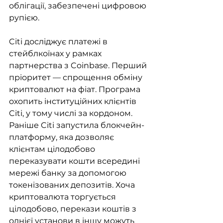
облігації, забезпечені цифровою 
рупією.
Citi досліджує платежі в 
стейблкоїнах у рамках 
партнерства з Coinbase. Перший 
пріоритет — спрощення обміну 
криптовалют на фіат. Програма 
охопить інституційних клієнтів 
Citi, у тому числі за кордоном. 
Раніше Citi запустила блокчейн-
платформу, яка дозволяє 
клієнтам цілодобово 
переказувати кошти всередині 
мережі банку за допомогою 
токенізованих депозитів. Хоча 
криптовалюта торгується 
цілодобово, перекази коштів з 
однієї установи в іншу можуть 