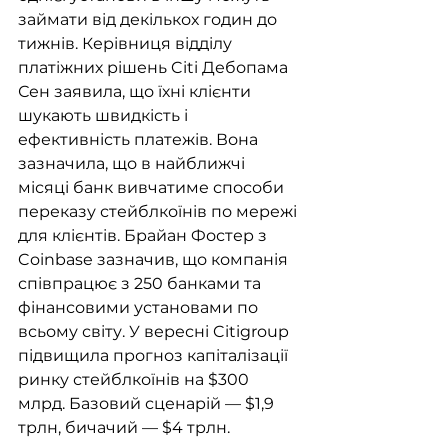
займати від декількох годин до 
тижнів. Керівниця відділу 
платіжних рішень Citi Дебопама 
Сен заявила, що їхні клієнти 
шукають швидкість і 
ефективність платежів. Вона 
зазначила, що в найближчі 
місяці банк вивчатиме способи 
переказу стейблкоїнів по мережі 
для клієнтів. Брайан Фостер з 
Coinbase зазначив, що компанія 
співпрацює з 250 банками та 
фінансовими установами по 
всьому світу. У вересні Citigroup 
підвищила прогноз капіталізації 
ринку стейблкоїнів на $300 
млрд. Базовий сценарій — $1,9 
трлн, бичачий — $4 трлн.