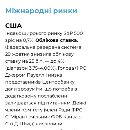
Міжнародні ринки
США
Індекс широкого ринку S&P 500 
зріс на 0,7%. 
Облікова ставка. 
Федеральна резервна система 
29 жовтня знизила облікову 
ставку на 25 б.п. — до 4% 
(діапазон 3,75–4,00%). Голова ФРС 
Джером Пауелл і низка 
представників Центробанку 
дали зрозуміти, що потреба в 
додатковому послабленні 
залишається під питанням. Деякі 
члени Комітету (член Ради ФРС 
С. Міран і очільник ФРБ Канзас-
Сіті Д. Шмід) висловили 