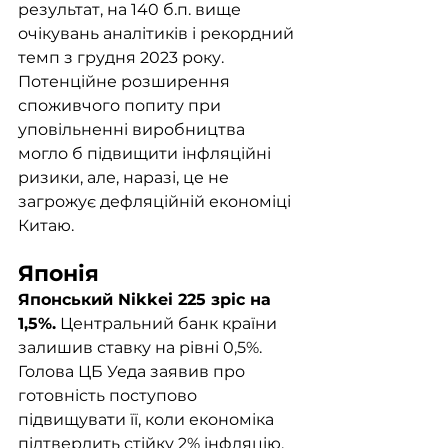
результат, на 140 б.п. вище 
очікувань аналітиків і рекордний 
темп з грудня 2023 року. 
Потенційне розширення 
споживчого попиту при 
уповільненні виробництва 
могло б підвищити інфляційні 
ризики, але, наразі, це не 
загрожує дефляційній економіці 
Китаю.
Японія	
Японський Nikkei 225 зріс на 
1,5%.
 Центральний банк країни 
залишив ставку на рівні 0,5%. 
Голова ЦБ Уеда заявив про 
готовність поступово 
підвищувати її, коли економіка 
підтвердить стійку 2% інфляцію. 