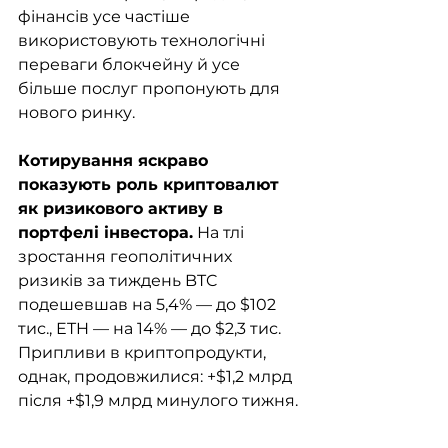
фінансів усе частіше 
використовують технологічні 
переваги блокчейну й усе 
більше послуг пропонують для 
нового ринку.
Котирування яскраво 
показують роль криптовалют 
як ризикового активу в 
портфелі інвестора.
 На тлі 
зростання геополітичних 
ризиків за тиждень BTC 
подешевшав на 5,4% — до $102 
тис., ETH — на 14% — до $2,3 тис. 
Припливи в криптопродукти, 
однак, продовжилися: +$1,2 млрд 
після +$1,9 млрд минулого тижня.