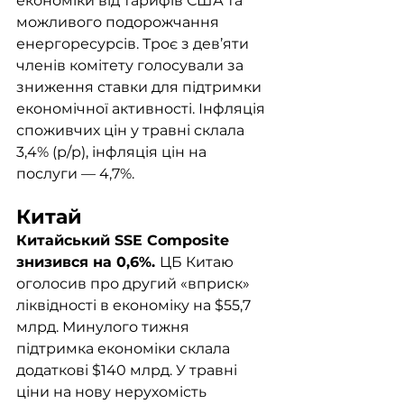
економіки від тарифів США та 
можливого подорожчання 
енергоресурсів. Троє з дев’яти 
членів комітету голосували за 
зниження ставки для підтримки 
економічної активності. Інфляція 
споживчих цін у травні склала 
3,4% (р/р), інфляція цін на 
послуги — 4,7%.
Китай	
Китайський SSE Composite 
знизився на 0,6%. 
ЦБ Китаю 
оголосив про другий «вприск» 
ліквідності в економіку на $55,7 
млрд. Минулого тижня 
підтримка економіки склала 
додаткові $140 млрд. У травні 
ціни на нову нерухомість 