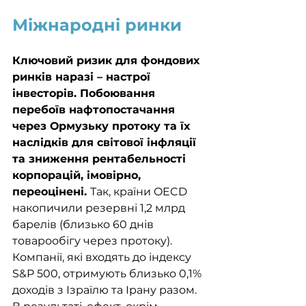
Міжнародні ринки
Ключовий ризик для фондових 
ринків наразі – настрої 
інвесторів. Побоювання 
перебоїв нафтопостачання 
через Ормузьку протоку та їх 
наслідків для світової інфляції 
та зниження рентабельності 
корпорацій, імовірно, 
переоцінені. 
Так, країни OECD 
накопичили резервні 1,2 млрд 
барелів (близько 60 днів 
товарообігу через протоку). 
Компанії, які входять до індексу 
S&P 500, отримують близько 0,1% 
доходів з Ізраїлю та Ірану разом. 