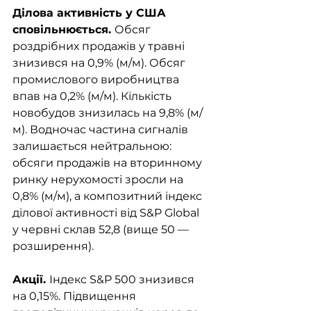
Ділова активність у США 
сповільнюється. 
Обсяг 
роздрібних продажів у травні 
знизився на 0,9% (м/м). Обсяг 
промислового виробництва 
впав на 0,2% (м/м). Кількість 
новобудов знизилась на 9,8% (м/
м). Водночас частина сигналів 
залишається нейтральною: 
обсяги продажів на вторинному 
ринку нерухомості зросли на 
0,8% (м/м), а композитний індекс 
ділової активності від S&P Global 
у червні склав 52,8 (вище 50 — 
розширення).
Акції. 
Індекс S&P 500 знизився 
на 0,15%. Підвищення 