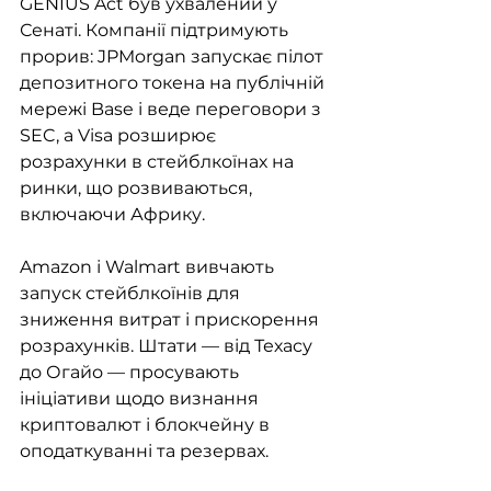
GENIUS Act був ухвалений у 
Сенаті. Компанії підтримують 
прорив: JPMorgan запускає пілот 
депозитного токена на публічній 
мережі Base і веде переговори з 
SEC, а Visa розширює 
розрахунки в стейблкоїнах на 
ринки, що розвиваються, 
включаючи Африку.
Amazon і Walmart вивчають 
запуск стейблкоїнів для 
зниження витрат і прискорення 
розрахунків. Штати — від Техасу 
до Огайо — просувають 
ініціативи щодо визнання 
криптовалют і блокчейну в 
оподаткуванні та резервах.