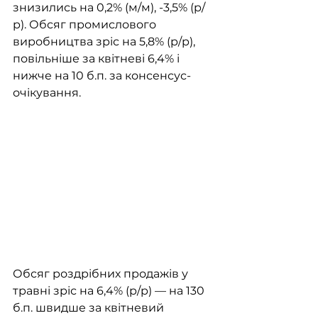
знизились на 0,2% (м/м), -3,5% (р/
р). Обсяг промислового 
виробництва зріс на 5,8% (р/р), 
повільніше за квітневі 6,4% і 
нижче на 10 б.п. за консенсус-
очікування. 
Обсяг роздрібних продажів у 
травні зріс на 6,4% (р/р) — на 130 
б.п. швидше за квітневий 