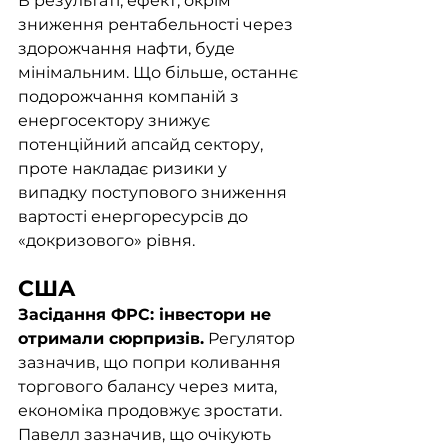
В результаті, ефект, окрім 
зниження рентабельності через 
здорожчання нафти, буде 
мінімальним. Що більше, останнє 
подорожчання компаній з 
енергосектору знижує 
потенційний апсайд сектору, 
проте накладає ризики у 
випадку поступового зниження 
вартості енергоресурсів до 
«докризового» рівня.
США	
Засідання ФРС: інвестори не 
отримали сюрпризів.
 Регулятор 
зазначив, що попри коливання 
торгового балансу через мита, 
економіка продовжує зростати. 
Павелл зазначив, що очікують 