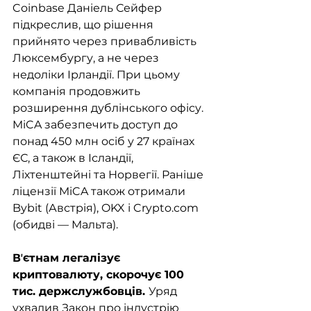
Coinbase Даніель Сейфер 
підкреслив, що рішення 
прийнято через привабливість 
Люксембургу, а не через 
недоліки Ірландії. При цьому 
компанія продовжить 
розширення дублінського офісу. 
MiCA забезпечить доступ до 
понад 450 млн осіб у 27 країнах 
ЄС, а також в Ісландії, 
Ліхтенштейні та Норвегії. Раніше 
ліцензії MiCA також отримали 
Bybit (Австрія), OKX і Crypto.com 
(обидві — Мальта).
Вʼєтнам легалізує 
криптовалюту, скорочує 100 
тис. держслужбовців. 
Уряд 
ухвалив Закон про індустрію 