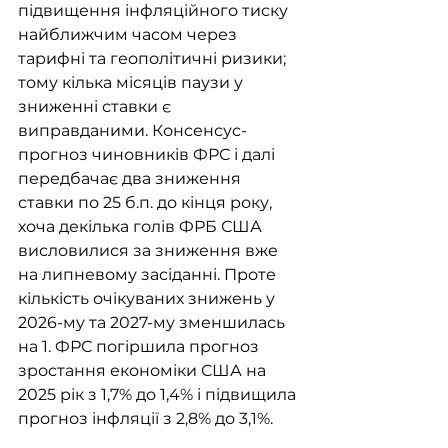
підвищення інфляційного тиску 
найближчим часом через 
тарифні та геополітичні ризики; 
тому кілька місяців паузи у 
зниженні ставки є 
виправданими. Консенсус-
прогноз чиновників ФРС і далі 
передбачає два зниження 
ставки по 25 б.п. до кінця року, 
хоча декілька голів ФРБ США 
висловилися за зниження вже 
на липневому засіданні. Проте 
кількість очікуваних знижень у 
2026-му та 2027-му зменшилась 
на 1. ФРС погіршила прогноз 
зростання економіки США на 
2025 рік з 1,7% до 1,4% і підвищила 
прогноз інфляції з 2,8% до 3,1%.