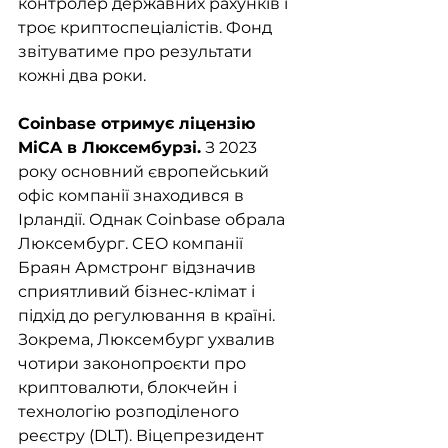
контролер державних рахунків і 
троє криптоспеціалістів. Фонд 
звітуватиме про результати 
кожні два роки.
Coinbase отримує ліцензію 
MiCA в Люксембурзі.
 З 2023 
року основний європейський 
офіс компанії знаходився в 
Ірландії. Однак Coinbase обрала 
Люксембург. CEO компанії 
Браян Армстронг відзначив 
сприятливий бізнес-клімат і 
підхід до регулювання в країні. 
Зокрема, Люксембург ухвалив 
чотири законопроєкти про 
криптовалюти, блокчейн і 
технологію розподіленого 
реєстру (DLT). Віцепрезидент 