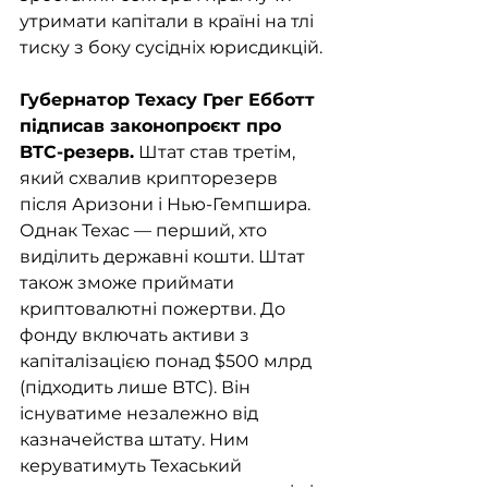
утримати капітали в країні на тлі 
тиску з боку сусідніх юрисдикцій.
Губернатор Техасу Грег Ебботт 
підписав законопроєкт про 
BTC-резерв.
 Штат став третім, 
який схвалив крипторезерв 
після Аризони і Нью-Гемпшира. 
Однак Техас — перший, хто 
виділить державні кошти. Штат 
також зможе приймати 
криптовалютні пожертви. До 
фонду включать активи з 
капіталізацією понад $500 млрд 
(підходить лише BTC). Він 
існуватиме незалежно від 
казначейства штату. Ним 
керуватимуть Техаський 