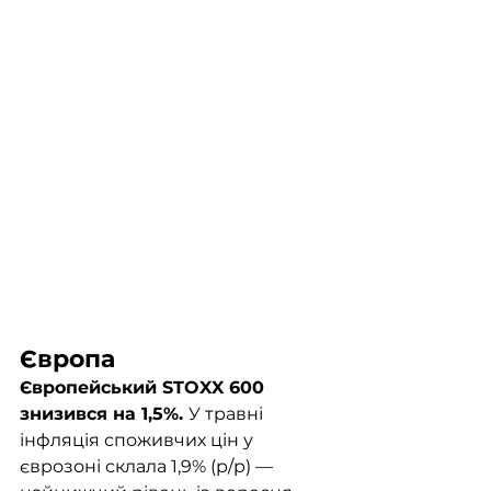
Європа	
Європейський STOXX 600 
знизився на 1,5%. 
У травні 
інфляція споживчих цін у 
єврозоні склала 1,9% (р/р) — 