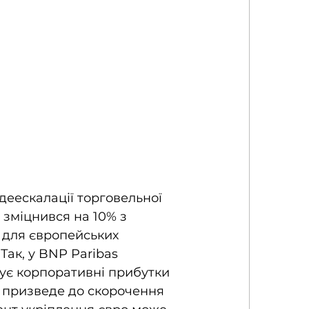
 деескалації торговельної 
 зміцнився на 10% з 
 для європейських 
Так, у BNP Paribas 
ує корпоративні прибутки 
D призведе до скорочення 