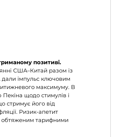
триманому позитиві. 
янні США–Китай разом із 
 дали імпульс ключовим 
ритижневого максимуму. В 
 Пекіна щодо стимулів і 
що стримує його від 
ляції. Ризик-апетит 
я обтяженим тарифними 