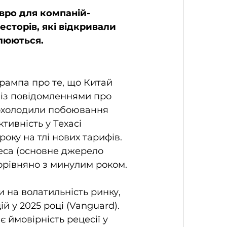
вро для компаній-
есторів, які відкривали 
плюються.
рампа про те, що Китай 
 із повідомленнями про 
 охолодили побоювання 
тивність у Техасі 
оку на тлі нових тарифів. 
еса (основне джерело 
порівняно з минулим роком.
на волатильність ринку, 
 у 2025 році (Vanguard). 
 ймовірність рецесії у 