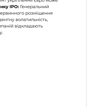
ент укріплення євро може 
нку IPO:
 Генеральний 
первинного розміщення 
ентну волатильність, 
паній відкладають 
у.