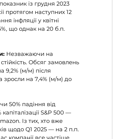
оказник із грудня 2023 
ії протягом наступних 12 
ня інфляції у квітні 
5%, що однак на 20 б.п. 
и:
 Незважаючи на 
стійкість. Обсяг замовлень 
 9,2% (м/м) після 
 зросли на 7,4% (м/м) до 
чи 50% падіння від 
капіталізації S&P 500 — 
mazon. Із тих, хто вже 
в щодо Q1 2025 — на 2 п.п. 
ас компанії все частіше 