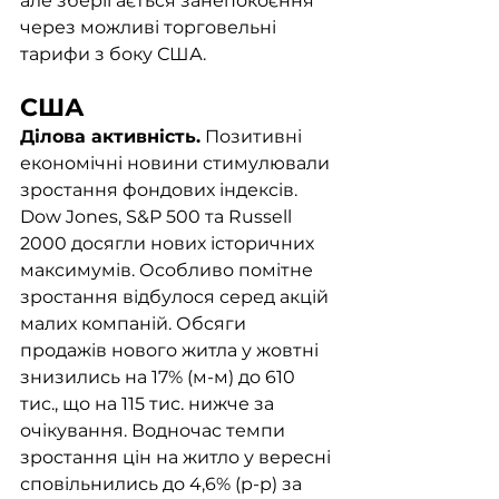
але зберігається занепокоєння 
через можливі торговельні 
тарифи з боку США.
США
Ділова активність.
 Позитивні 
економічні новини стимулювали 
зростання фондових індексів. 
Dow Jones, S&P 500 та Russell 
2000 досягли нових історичних 
максимумів. Особливо помітне 
зростання відбулося серед акцій 
малих компаній. Обсяги 
продажів нового житла у жовтні 
знизились на 17% (м-м) до 610 
тис., що на 115 тис. нижче за 
очікування. Водночас темпи 
зростання цін на житло у вересні 
сповільнились до 4,6% (р-р) за 