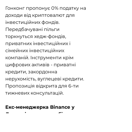
Гонконг пропонує 0% податку на 
доходи від криптовалют для 
інвестиційних фондів. 
Передбачувані пільги 
торкнуться хедж-фондів, 
приватних інвестиційних і 
сімейних інвестиційних 
компаній. Інструменти крім 
цифрових активів - приватні 
кредити, закордонна 
нерухомість, вуглецеві кредити. 
Пропозиція відкрита для 6-ти 
тижневих консультацій.
Екс-менеджерка Binance у 
Лондоні донесла на біржу за 
корупцію, судиться за 
неправомірне звільнення. 