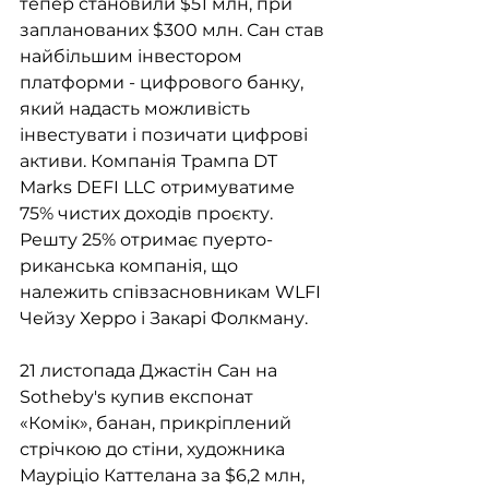
тепер становили $51 млн, при 
запланованих $300 млн. Сан став 
найбільшим інвестором 
платформи - цифрового банку, 
який надасть можливість 
інвестувати і позичати цифрові 
активи. Компанія Трампа DT 
Marks DEFI LLC отримуватиме 
75% чистих доходів проєкту. 
Решту 25% отримає пуерто-
риканська компанія, що 
належить співзасновникам WLFI 
Чейзу Херро і Закарі Фолкману.
21 листопада Джастін Сан на 
Sotheby's купив експонат 
«Комік», банан, прикріплений 
стрічкою до стіни, художника 
Мауріціо Каттелана за $6,2 млн, 