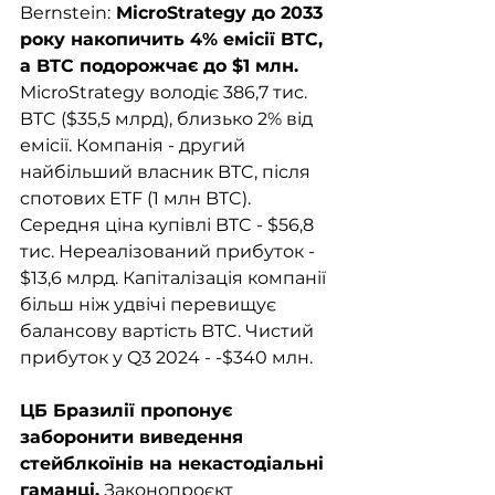
Bernstein:
 MicroStrategy до 2033 
року накопичить 4% емісії BTC, 
а BTC подорожчає до $1 млн. 
MicroStrategy володіє 386,7 тис. 
BTC ($35,5 млрд), близько 2% від 
емісії. Компанія - другий 
найбільший власник BTC, після 
спотових ETF (1 млн BTC). 
Середня ціна купівлі BTC - $56,8 
тис. Нереалізований прибуток - 
$13,6 млрд. Капіталізація компанії 
більш ніж удвічі перевищує 
балансову вартість BTC. Чистий 
прибуток у Q3 2024 - -$340 млн.
ЦБ Бразилії пропонує 
заборонити виведення 
стейблкоїнів на некастодіальні 
гаманці.
 Законопроєкт 