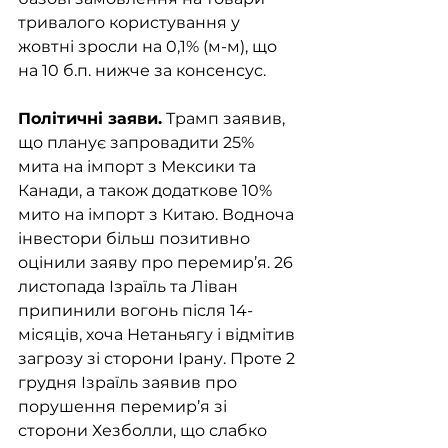
тривалого користування у 
жовтні зросли на 0,1% (м-м), що 
на 10 б.п. нижче за консенсус. 
Політичні заяви.
 Трамп заявив, 
що планує запровадити 25% 
мита на імпорт з Мексики та 
Канади, а також додаткове 10% 
мито на імпорт з Китаю. Водноча 
інвестори більш позитивно 
оцінили заяву про перемир’я. 26 
листопада Ізраїль та Ліван 
припинили вогонь після 14-
місяців, хоча Нетаньягу і відмітив 
загрозу зі сторони Ірану. Проте 2 
грудня Ізраїль заявив про 
порушення перемир’я зі 
сторони Хезболли, що слабко 