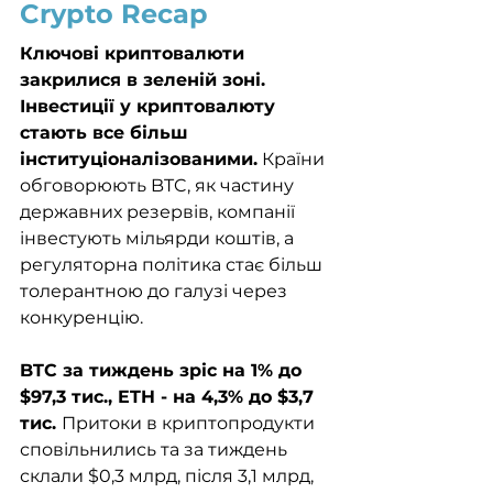
Crypto Recap
Ключові криптовалюти 
закрилися в зеленій зоні. 
Інвестиції у криптовалюту 
стають все більш 
інституціоналізованими.
 Країни 
обговорюють BTC, як частину 
державних резервів, компанії 
інвестують мільярди коштів, а 
регуляторна політика стає більш 
толерантною до галузі через 
конкуренцію. 
BTC за тиждень зріс на 1% до 
$97,3 тис., ETH - на 4,3% до $3,7 
тис. 
Притоки в криптопродукти 
сповільнились та за тиждень 
склали $0,3 млрд, після 3,1 млрд, 