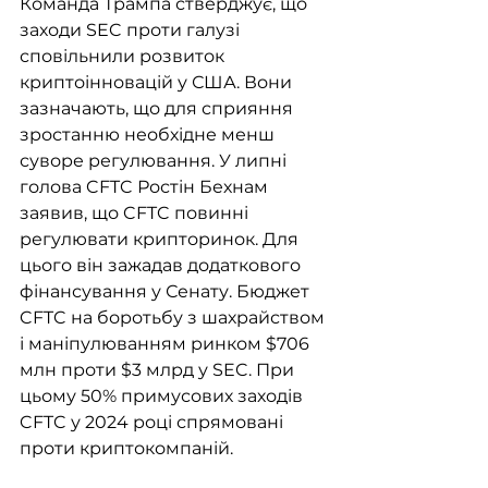
Команда Трампа стверджує, що 
заходи SEC проти галузі 
сповільнили розвиток 
криптоінновацій у США. Вони 
зазначають, що для сприяння 
зростанню необхідне менш 
суворе регулювання. У липні 
голова CFTC Ростін Бехнам 
заявив, що CFTC повинні 
регулювати крипторинок. Для 
цього він зажадав додаткового 
фінансування у Сенату. Бюджет 
CFTC на боротьбу з шахрайством 
і маніпулюванням ринком $706 
млн проти $3 млрд у SEC. При 
цьому 50% примусових заходів 
CFTC у 2024 році спрямовані 
проти криптокомпаній.