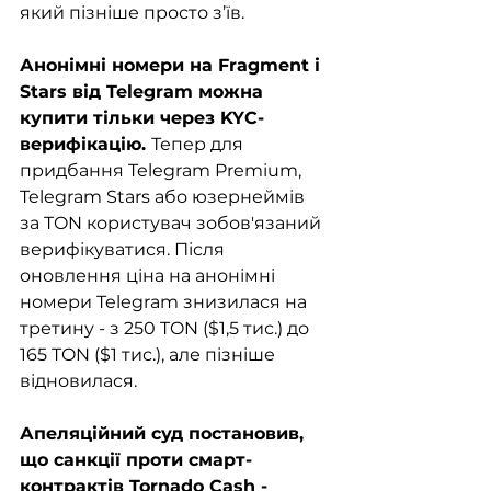
який пізніше просто з’їв.
Анонімні номери на Fragment і 
Stars від Telegram можна 
купити тільки через KYC-
верифікацію. 
Тепер для 
придбання Telegram Premium, 
Telegram Stars або юзернеймів 
за TON користувач зобов'язаний 
верифікуватися. Після 
оновлення ціна на анонімні 
номери Telegram знизилася на 
третину - з 250 TON ($1,5 тис.) до 
165 TON ($1 тис.), але пізніше 
відновилася.
Апеляційний суд постановив, 
що санкції проти смарт-
контрактів Tornado Cash - 