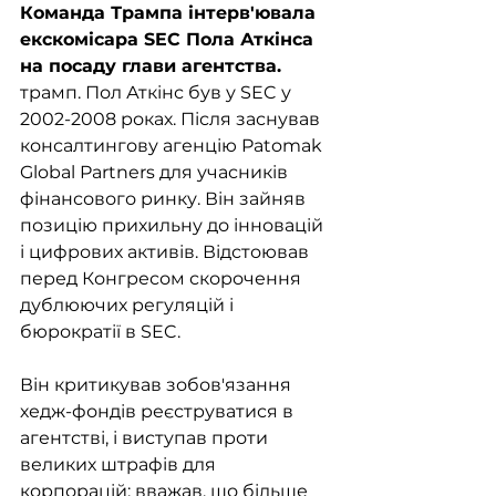
Команда Трампа інтерв'ювала 
екскомісара SEC Пола Аткінса 
на посаду глави агентства.
трамп. Пол Аткінс був у SEC у 
2002-2008 роках. Після заснував 
консалтингову агенцію Patomak 
Global Partners для учасників 
фінансового ринку. Він зайняв 
позицію прихильну до інновацій 
і цифрових активів. Відстоював 
перед Конгресом скорочення 
дублюючих регуляцій і 
бюрократії в SEC.
Він критикував зобов'язання 
хедж-фондів реєструватися в 
агентстві, і виступав проти 
великих штрафів для 
корпорацій: вважав, що більше 