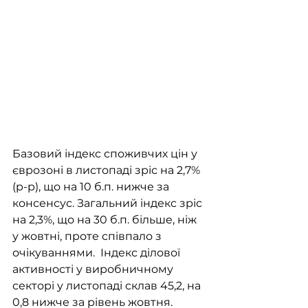
Базовий індекс споживчих цін у 
єврозоні в листопаді зріс на 2,7% 
(р-р), що на 10 б.п. нижче за 
консенсус. Загальний індекс зріс 
на 2,3%, що на 30 б.п. більше, ніж 
у жовтні, проте співпало з 
очікуваннями.  Індекс ділової 
активності у виробничному 
секторі у листопаді склав 45,2, на 
0,8 нижче за рівень жовтня. 