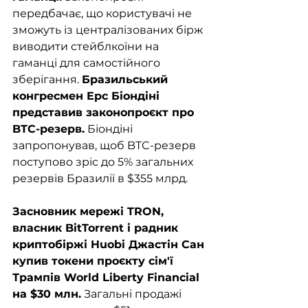
передбачає, що користувачі не 
зможуть із централізованих бірж 
виводити стейблкоїни на 
гаманці для самостійного 
зберігання. 
Бразильський 
конгресмен Ерс Біондіні 
представив законопроєкт про 
BTC-резерв.
 Біондіні 
запропонував, щоб BTC-резерв 
поступово зріс до 5% загальних 
резервів Бразилії в $355 млрд.
Засновник мережі TRON, 
власник BitTorrent і радник 
криптобіржі Huobi Джастін Сан 
купив токени проєкту сім'ї 
Трампів World Liberty Financial 
на $30 млн.
 Загальні продажі 