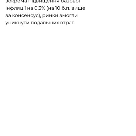
зокрема підвищення базової 
інфляції на 0,3% (на 10 б.п. вище 
за консенсус), ринки змогли 
уникнути подальших втрат.