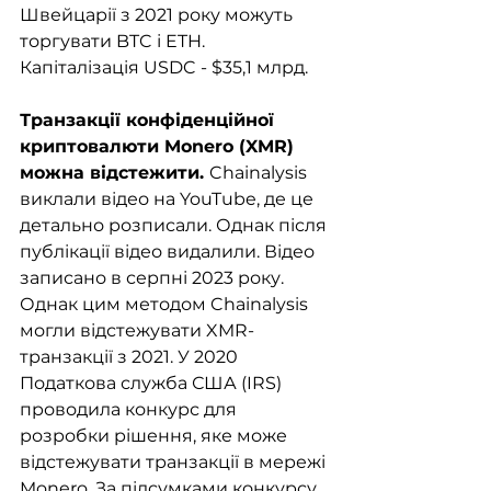
Швейцарії з 2021 року можуть 
торгувати BTC і ETH. 
Капіталізація USDC - $35,1 млрд.
Транзакції конфіденційної 
криптовалюти Monero (XMR) 
можна відстежити. 
Chainalysis 
виклали відео на YouTube, де це 
детально розписали. Однак після 
публікації відео видалили. Відео 
записано в серпні 2023 року. 
Однак цим методом Chainalysis 
могли відстежувати XMR-
транзакції з 2021. У 2020 
Податкова служба США (IRS) 
проводила конкурс для 
розробки рішення, яке може 
відстежувати транзакції в мережі 
Monero. За підсумками конкурсу 