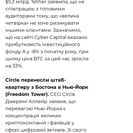
$5,3 млрд. Tether заявила, що не 
співпрацює з топовими 
аудиторами тому, що «велика 
четвірка» не хоче ризикувати 
іншими клієнтами. Зазначимо, 
що на сайті Сyber Capital вказано 
прибутковість інвестиційного 
фонду A у -8% з початку року, при 
цьому ціна BTC за цей час зросла 
на 33%.
Circle перенесли штаб-
квартиру з Бостона в Нью-Йорк 
(Freedom Tower).
 CEO Circle 
Джеремі Аллейр заявив, що 
перевагою Нью-Йорка є 
концентрація великих 
криптокомпаній і фахівців у 
сфері цифрових активів. Зі свого 