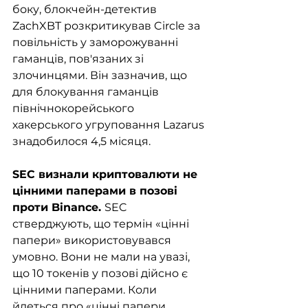
боку, блокчейн-детектив 
ZachXBT розкритикував Circle за 
повільність у заморожуванні 
гаманців, пов'язаних зі 
злочинцями. Він зазначив, що 
для блокування гаманців 
північнокорейського 
хакерського угруповання Lazarus 
знадобилося 4,5 місяця.
SEC визнали криптовалюти не 
цінними паперами в позові 
проти Binance. 
SEC 
стверджують, що термін «цінні 
папери» використовувався 
умовно. Вони не мали на увазі, 
що 10 токенів у позові дійсно є 
цінними паперами. Коли 
йдеться про «цінні папери 