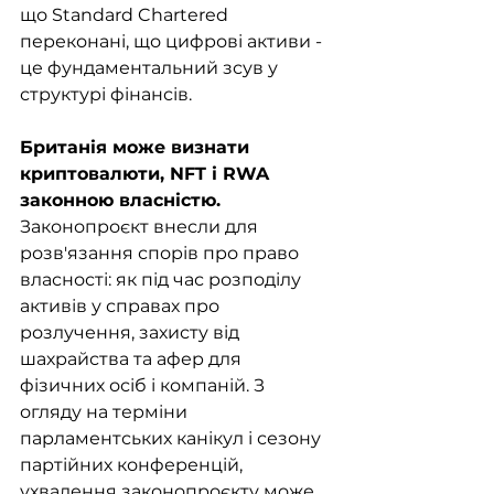
що Standard Chartered 
переконані, що цифрові активи - 
це фундаментальний зсув у 
структурі фінансів.
Британія може визнати 
криптовалюти, NFT і RWA 
законною власністю. 
Законопроєкт внесли для 
розв'язання спорів про право 
власності: як під час розподілу 
активів у справах про 
розлучення, захисту від 
шахрайства та афер для 
фізичних осіб і компаній. З 
огляду на терміни 
парламентських канікул і сезону 
партійних конференцій, 
ухвалення законопроєкту може 