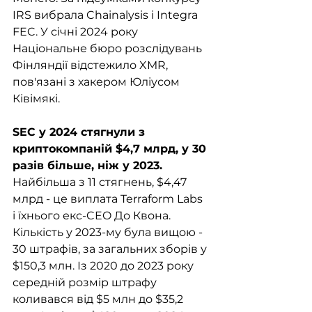
IRS вибрала Chainalysis і Integra 
FEC. У січні 2024 року 
Національне бюро розслідувань 
Фінляндії відстежило XMR, 
пов'язані з хакером Юліусом 
Ківімякі.
SEC у 2024 стягнули з 
криптокомпаній $4,7 млрд, у 30 
разів більше, ніж у 2023. 
Найбільша з 11 стягнень, $4,47 
млрд - це виплата Terraform Labs 
і їхнього екс-CEO До Квона. 
Кількість у 2023-му була вищою - 
30 штрафів, за загальних зборів у 
$150,3 млн. Із 2020 до 2023 року 
середній розмір штрафу 
коливався від $5 млн до $35,2 