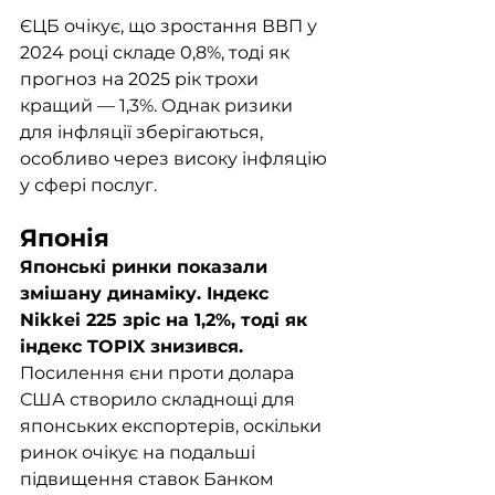
ЄЦБ очікує, що зростання ВВП у 
2024 році складе 0,8%, тоді як 
прогноз на 2025 рік трохи 
кращий — 1,3%. Однак ризики 
для інфляції зберігаються, 
особливо через високу інфляцію 
у сфері послуг.
Японія
Японські ринки показали 
змішану динаміку. Індекс 
Nikkei 225 зріс на 1,2%, тоді як 
індекс TOPIX знизився. 
Посилення єни проти долара 
США створило складнощі для 
японських експортерів, оскільки 
ринок очікує на подальші 
підвищення ставок Банком 