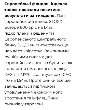
Європейські фондові індекси 
також показали позитивні 
результати за тиждень. 
Пан-
європейський індекс STOXX 
Europe 600 зріс на 1,4%, 
підкріплений рішенням 
Європейського центрального 
банку (ЄЦБ) знизити ставку ще 
на чверть відсотка. Важливими 
рушійними силами для 
європейських ринків були також 
зростання німецького індексу 
DAX на 2,17% і французького CAC 
40 на 1,54%. Проте ринки все ще 
залишаються під тиском 
уповільнення економічного 
зростання та інфляційних 
ризиків у єврозоні.