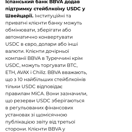
Іспанський банк BBVA додав 
підтримку стейблкоїну USDC у 
Швейцарії. 
Інституційні та 
приватні клієнти банку можуть 
обмінювати, зберігати або 
автоматично конвертувати 
USDC в євро, долари або інші 
валюти. Клієнти дочірньої 
компанії BBVA в Туреччині крім 
USDC, можуть торгувати BTC, 
ETH, AVAX і Chiliz. BBVA вважають, 
що з 10 найбільших стейблкоїнів 
тільки USDC відповідає 
правилам MiCA. Вони зазначили, 
що резерви USDC зберігаються 
в регульованих фінансових 
установах зі щомісячною 
публікацією звіту від третьої 
сторони. Клієнти BBVA у 