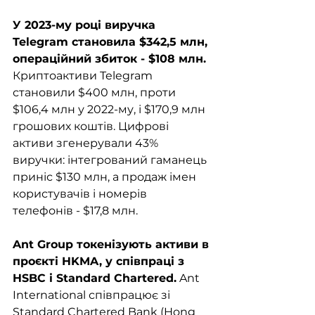
У 2023-му році виручка 
Telegram становила $342,5 млн, 
операційний збиток - $108 млн.
Криптоактиви Telegram 
становили $400 млн, проти 
$106,4 млн у 2022-му, і $170,9 млн 
грошових коштів. Цифрові 
активи згенерували 43% 
виручки: інтегрований гаманець 
приніс $130 млн, а продаж імен 
користувачів і номерів 
телефонів - $17,8 млн.
Ant Group токенізують активи в 
проєкті HKMA, у співпраці з 
HSBC і Standard Chartered.
 Ant 
International співпрацює зі 
Standard Chartered Bank (Hong 