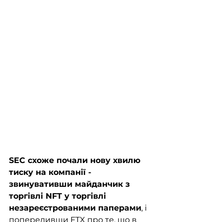
SEC схоже почали нову хвилю 
тиску на компанії - 
звинувативши майданчик з 
торгівлі NFT у торгівлі 
незареєстрованими паперами
, і 
попередивши FTX про те, що в 