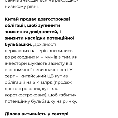
банків знаходиться на рекордно-
низькому рівні.
Китай продає довгострокові 
облігації, щоб зупинити 
зниження дохідностей, і 
знизити наслідки потенційної 
бульбашки. 
Дохідності 
державних паперів знизились 
до рекордних мінімумів з тим, як 
інвестори шукають захисту від 
економічної невизначеності. У 
серпні китайський ЦБ купив 
облігацій на $14 млрд (продаж 
довгострокових, купівля 
короткострокових), щоб «збити» 
потенційну бульбашку на ринку. 
Ділова активність у секторі 