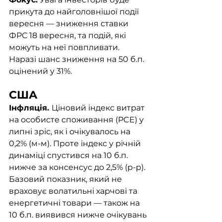
прикута до найголовнішої події 
вересня — зниження ставки 
ФРС 18 вересня, та подій, які 
можуть на неї повпливати. 
Наразі шанс зниження на 50 б.п. 
оцінений у 31%. 
США
Інфляція. 
Ціновий індекс витрат 
на особисте споживання (PCE) у 
липні зріс, як і очікувалось на 
0,2% (м-м). Проте індекс у річній 
динаміці спустився на 10 б.п. 
нижче за консенсус до 2,5% (р-р). 
Базовий показник, який не 
враховує волатильні харчові та 
енергетичні товари — також на 
10 б.п. виявився нижче очікувань 