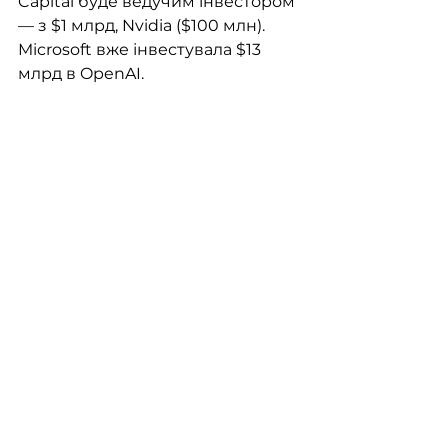
Capital буде ведучим інвестором 
— з $1 млрд, Nvidia ($100 млн). 
Microsoft вже інвестувала $13 
млрд в OpenAI.