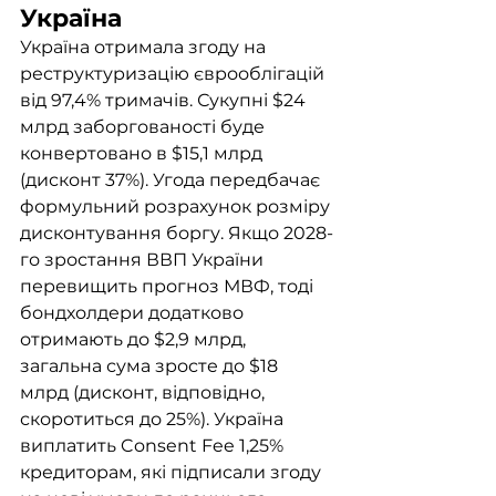
Україна
Україна отримала згоду на 
реструктуризацію єврооблігацій 
від 97,4% тримачів. Сукупні $24 
млрд заборгованості буде 
конвертовано в $15,1 млрд 
(дисконт 37%). Угода передбачає 
формульний розрахунок розміру 
дисконтування боргу. Якщо 2028-
го зростання ВВП України 
перевищить прогноз МВФ, тоді 
бондхолдери додатково 
отримають до $2,9 млрд, 
загальна сума зросте до $18 
млрд (дисконт, відповідно, 
скоротиться до 25%). Україна 
виплатить Consent Fee 1,25% 
кредиторам, які підписали згоду 