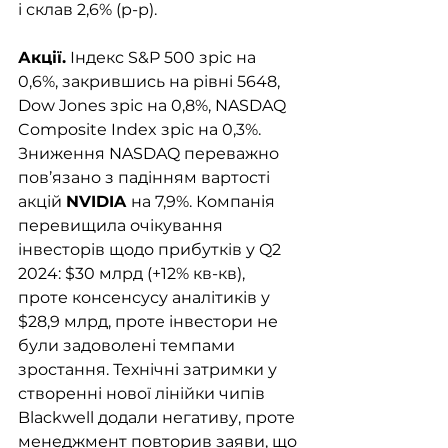
і склав 2,6% (р-р). 
Акції.
 Індекс S&P 500 зріс на 
0,6%, закрившись на рівні 5648, 
Dow Jones зріс на 0,8%, NASDAQ 
Composite Index зріс на 0,3%. 
Зниження NASDAQ переважно 
пов’язано з падінням вартості 
акцій 
NVIDIA 
на 7,9%. Компанія 
перевищила очікування 
інвесторів щодо прибутків у Q2 
2024: $30 млрд (+12% кв-кв), 
проте консенсусу аналітиків у 
$28,9 млрд, проте інвестори не 
були задоволені темпами 
зростання. Технічні затримки у 
створенні нової лінійки чипів 
Blackwell додали негативу, проте 
менеджмент повторив заяви, що 