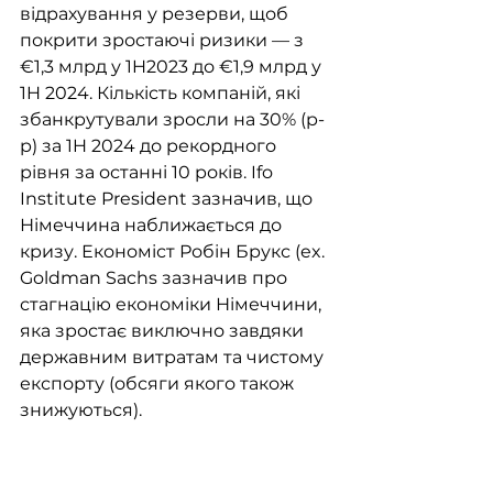
відрахування у резерви, щоб 
покрити зростаючі ризики — з 
€1,3 млрд у 1H2023 до €1,9 млрд у 
1H 2024. Кількість компаній, які 
збанкрутували зросли на 30% (р-
р) за 1H 2024 до рекордного 
рівня за останні 10 років. Ifo 
Institute President зазначив, що 
Німеччина наближається до 
кризу. Економіст Робін Брукс (ex. 
Goldman Sachs зазначив про 
стагнацію економіки Німеччини, 
яка зростає виключно завдяки 
державним витратам та чистому 
експорту (обсяги якого також 
знижуються).