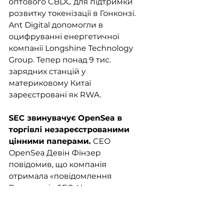
оптового CBDC для підтримки 
розвитку токенізації в Гонконзі. 
Ant Digital допомогли в 
оцифруванні енергетичної 
компанії Longshine Technology 
Group. Тепер понад 9 тис. 
зарядних станцій у 
материковому Китаї 
зареєстровані як RWA.
SEC звинувачує OpenSea в 
торгівлі незареєстрованими 
цінними паперами. 
CEO 
OpenSea Девін Фінзер 
повідомив, що компанія 
отримала «повідомлення 
Веллса» від SEC. Це означає, що 
регулятор готується висунути 
звинувачення проти платформи. 