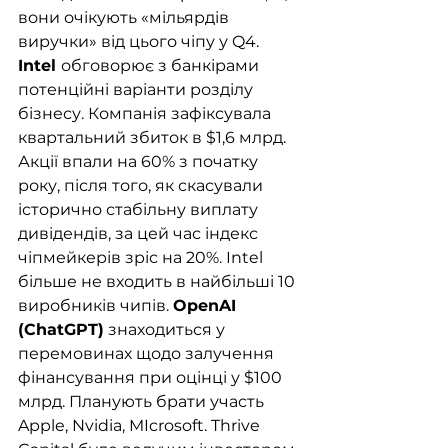
вони очікують «мільярдів 
виручки» від цього чіпу у Q4. 
Intel 
обговорює з банкірами 
потенційні варіанти розділу 
бізнесу. Компанія зафіксувала 
квартальний збиток в $1,6 млрд. 
Акції впали на 60% з початку 
року, після того, як скасували 
історично стабільну виплату 
дивідендів, за цей час індекс 
чіпмейкерів зріс на 20%. Intel 
більше не входить в найбільші 10 
виробників чипів. 
OpenAI 
(ChatGPT)
 знаходиться у 
перемовинах щодо залучення 
фінансування при оцінці у $100 
млрд. Планують брати участь 
Apple, Nvidia, MIcrosoft. Thrive 