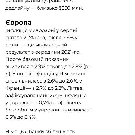
на нові умови до раннього 
дедлайну — близько $250 млн.
Європа
Інфляція у єврозоні у серпні 
склала 2,2% (р-р), після 2,6% у 
липні, — це мінімальний 
результат з середини 2021-го. 
Проте базовий показник 
знизився з 2,9% всього до 2,8% (р-
р). У липні інфляція у Німеччині 
сповільнилась з 2,6% до 2,0%, у 
Франції — з 2,7% до 2,2%. Литва 
зафіксувала найнижчу інфляцію 
у єврозоні — 0,7% (р-р). Рівень 
безробіття у єврозоні знизився з 
6,5% до 6,4%. 
Німецькі банки збільшують 