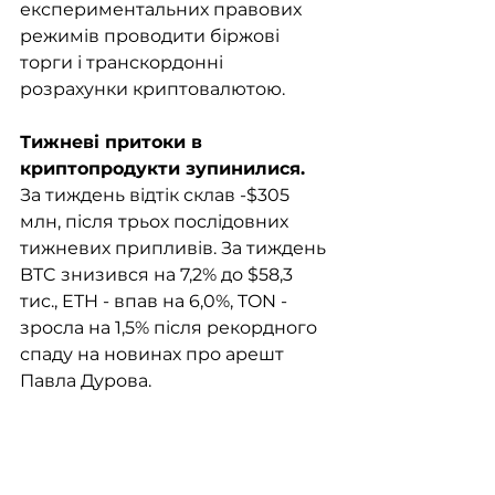
експериментальних правових 
режимів проводити біржові 
торги і транскордонні 
розрахунки криптовалютою.
Тижневі притоки в 
криптопродукти зупинилися.
За тиждень відтік склав -$305 
млн, після трьох послідовних 
тижневих припливів. За тиждень 
BTC знизився на 7,2% до $58,3 
тис., ETH - впав на 6,0%, TON - 
зросла на 1,5% після рекордного 
спаду на новинах про арешт 
Павла Дурова.