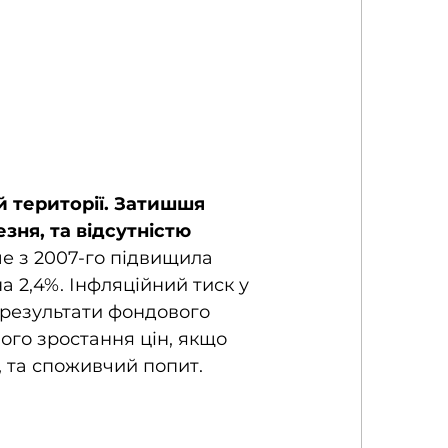
 території. Затишшя 
зня, та відсутністю 
е з 2007-го підвищила 
на 2,4%. Інфляційний тиск у 
 результати фондового 
ного зростання цін, якщо 
 та споживчий попит. 