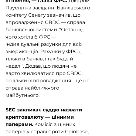
втілення, — глава ФРС. 
Джером 
Пауелл на засіданні Банківського 
комітету Сенату зазначив, що 
впровадження CBDC — справа 
банківської системи. "Останнє, 
чого хотіла б ФРС — 
індивідуальні рахунки для всіх 
американців. Рахунки у ФРС є 
тільки в банків, і так буде й 
надалі". Додав, що людям не 
варто хвилюватися про CBDC, 
оскільки їх впровадження - це не 
справа найближчого 
майбутнього. 
SEC закликає суддю назвати 
криптовалюту — цінними 
паперами.
 Комісія з цінних 
паперів у справі проти Coinbase, 