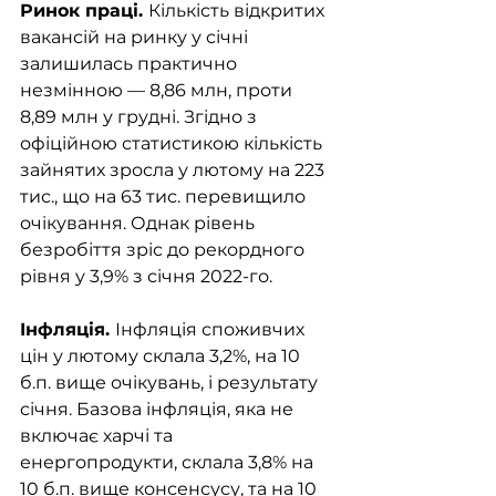
Ринок праці. 
Кількість відкритих 
вакансій на ринку у січні 
залишилась практично 
незмінною — 8,86 млн, проти 
8,89 млн у грудні. Згідно з 
офіційною статистикою кількість 
зайнятих зросла у лютому на 223 
тис., що на 63 тис. перевищило 
очікування. Однак рівень 
безробіття зріс до рекордного 
рівня у 3,9% з січня 2022-го. 
Інфляція. 
Інфляція споживчих 
цін у лютому склала 3,2%, на 10 
б.п. вище очікувань, і результату 
січня. Базова інфляція, яка не 
включає харчі та 
енергопродукти, склала 3,8% на 
10 б.п. вище консенсусу, та на 10 