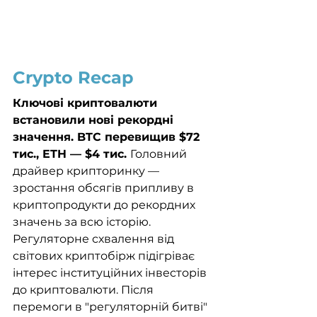
Crypto Recap
Ключові криптовалюти 
встановили нові рекордні 
значення. BTC перевищив $72 
тис., ETH — $4 тис. 
Головний 
драйвер крипторинку — 
зростання обсягів припливу в 
криптопродукти до рекордних 
значень за всю історію. 
Регуляторне схвалення від 
світових криптобірж підігріває 
інтерес інституційних інвесторів 
до криптовалюти. Після 
перемоги в "регуляторній битві" 