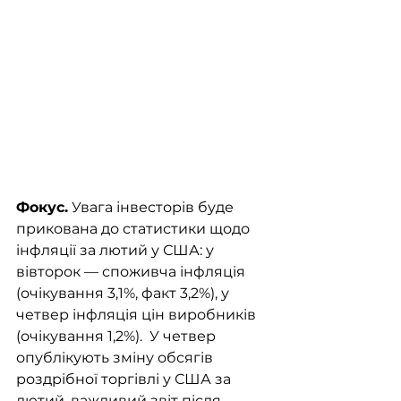
Фокус.
 Увага інвесторів буде 
прикована до статистики щодо 
інфляції за лютий у США: у 
вівторок — споживча інфляція 
(очікування 3,1%, факт 3,2%), у 
четвер інфляція цін виробників 
(очікування 1,2%).  У четвер 
опублікують зміну обсягів 
роздрібної торгівлі у США за 
лютий, важливий звіт після 