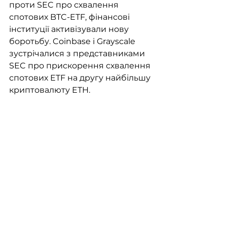
проти SEC про схвалення 
спотових BTC-ETF, фінансові 
інституції активізували нову 
боротьбу. Coinbase і Grayscale 
зустрічалися з представниками 
SEC про прискорення схвалення 
спотових ETF на другу найбільшу 
криптовалюту ETH. 