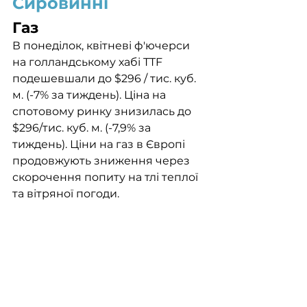
Сировинні
Газ
В понеділок, квітневі ф'ючерси 
на голландському хабі TTF 
подешевшали до $296 / тис. куб. 
м. (-7% за тиждень). Ціна на 
спотовому ринку знизилась до 
$296/тис. куб. м. (-7,9% за 
тиждень). Ціни на газ в Європі 
продовжують зниження через 
скорочення попиту на тлі теплої 
та вітряної погоди.