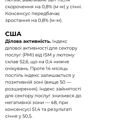
скорочення на 0,8% (м-м) у січні. 
Консенсус передбачає 
зростання на 0,8% (м-м). 
США
Ділова активність.
 Індекс 
ділової активності для сектору 
послуг (PMI) від ISM у лютому 
склав 52,6, що на 0,4 нижче 
очікувань. Проте 14 місяць 
поспіль індекс залишається у 
позитивній зоні (вище 50 — 
розширення). Індекс зайнятості 
для сектору послуг знизився до 
негативної зони — 48, при 
консенсусі 51,4 та результаті 
січня у 50,5. 