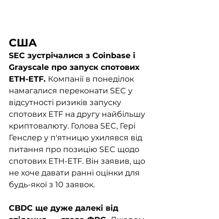
США
SEC зустрічалися з Coinbase і 
Grayscale про запуск спотових 
ETH-ETF. 
Компанії в понеділок 
намагалися переконати SEC у 
відсутності ризиків запуску 
спотових ETF на другу найбільшу 
криптовалюту. Голова SEC, Гері 
Генслер у п'ятницю ухилявся від 
питання про позицію SEC щодо 
спотових ETH-ETF. Він заявив, що 
не хоче давати ранні оцінки для 
будь-якої з 10 заявок.
CBDC ще дуже далекі від 