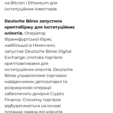
на Bitcoin і Ethereum для 
інституційних інвесторів. 
Deutsche Börse запустила 
криптобіржу для інституційних 
клієнтів. 
Оператор 
Франкфуртської біржі, 
найбільшої в Німеччині, 
запустив Deutsche Börse Digital 
Exchange: спотова торгівля 
криптоактивами для 
інституційних клієнтів. Deutsche 
Börse управлятиме торговим 
майданчиком; депозитарні та 
розрахункові операції 
забезпечить дочірня Crypto 
Finance. Спочатку торгівля 
відбуватиметься на основі 
подання заявок від клієнтів 