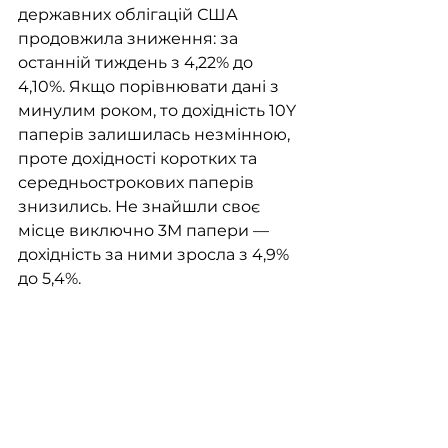
державних облігацій США 
продовжила зниження: за 
останній тиждень з 4,22% до 
4,10%. Якщо порівнювати дані з 
минулим роком, то дохідність 10Y 
паперів залишилась незмінною, 
проте дохідності коротких та 
середньострокових паперів 
знизились. Не знайшли своє 
місце виключно 3М папери — 
дохідність за ними зросла з 4,9% 
до 5,4%. 