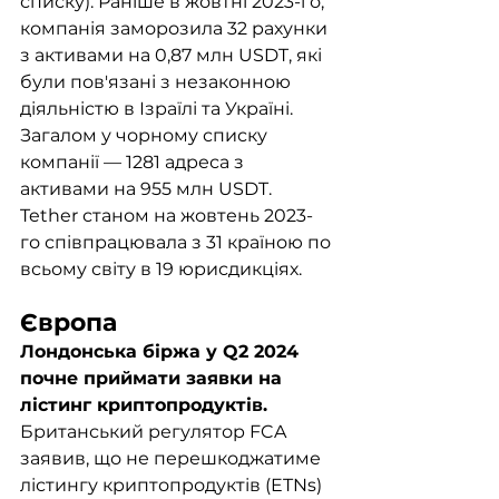
списку). Раніше в жовтні 2023-го, 
компанія заморозила 32 рахунки 
з активами на 0,87 млн USDT, які 
були пов'язані з незаконною 
діяльністю в Ізраїлі та Україні. 
Загалом у чорному списку 
компанії — 1281 адреса з 
активами на 955 млн USDT. 
Tether станом на жовтень 2023-
го співпрацювала з 31 країною по 
всьому світу в 19 юрисдикціях. 
Європа
Лондонська біржа у Q2 2024 
почне приймати заявки на 
лістинг криптопродуктів. 
Британський регулятор FCA 
заявив, що не перешкоджатиме 
лістингу криптопродуктів (ETNs) 