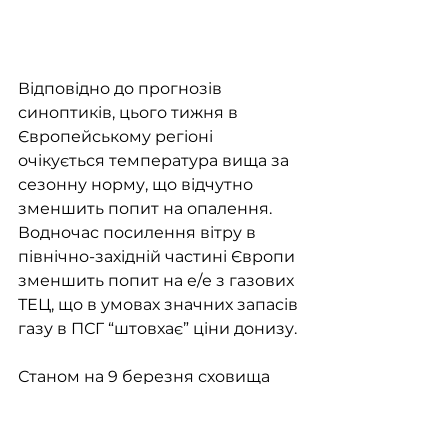
Відповідно до прогнозів 
синоптиків, цього тижня в 
Європейському регіоні 
очікується температура вища за 
сезонну норму, що відчутно 
зменшить попит на опалення. 
Водночас посилення вітру в 
північно-західній частині Європи 
зменшить попит на е/е з газових 
ТЕЦ, що в умовах значних запасів 
газу в ПСГ “штовхає” ціни донизу. 
Станом на 9 березня сховища 
заповнені на 60,7% (~64 млрд м3) 
або -1,5 млрд м3 за тиждень 