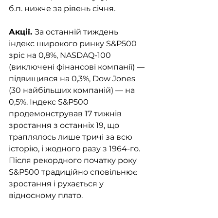
б.п. нижче за рівень січня. 
Акції. 
За останній тиждень 
індекс широкого ринку S&P500 
зріс на 0,8%, NASDAQ-100 
(виключені фінансові компанії) — 
підвищився на 0,3%, Dow Jones 
(30 найбільших компаній) — на 
0,5%. Індекс S&P500 
продемонстрував 17 тижнів 
зростання з останніх 19, що 
траплялось лише тричі за всю 
історію, і жодного разу з 1964-го. 
Після рекордного початку року 
S&P500 традиційно сповільнює 
зростання і рухається у 
відносному плато. 