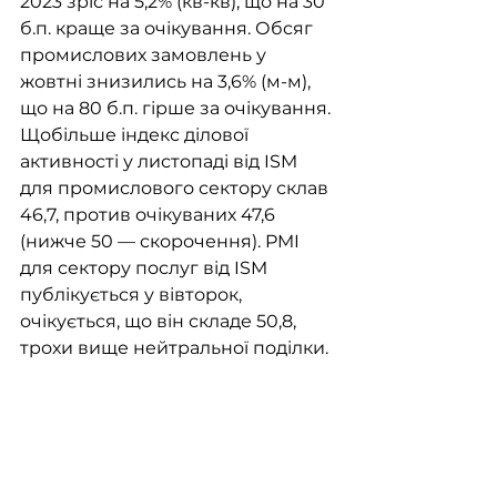
2023 зріс на 5,2% (кв-кв), що на 30 
б.п. краще за очікування. Обсяг 
промислових замовлень у 
жовтні знизились на 3,6% (м-м), 
що на 80 б.п. гірше за очікування. 
Щобільше індекс ділової 
активності у листопаді від ISM 
для промислового сектору склав 
46,7, против очікуваних 47,6 
(нижче 50 — скорочення). PMI 
для сектору послуг від ISM 
публікується у вівторок, 
очікується, що він складе 50,8, 
трохи вище нейтральної поділки. 