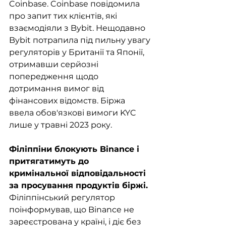
Coinbase. Coinbase повідомила 
про запит тих клієнтів, які 
взаємодіяли з Bybit. Нещодавно 
Bybit потрапила під пильну увагу 
регуляторів у Британії та Японії, 
отримавши серйозні 
попередження щодо 
дотримання вимог від 
фінансових відомств. Біржа 
ввела обов'язкові вимоги KYC 
лише у травні 2023 року.
Філіппіни блокують Binance і 
притягатимуть до 
кримінальної відповідальності 
за просування продуктів біржі.
Філіппінський регулятор 
поінформував, що Binance не 
зареєстрована у країні, і діє без 