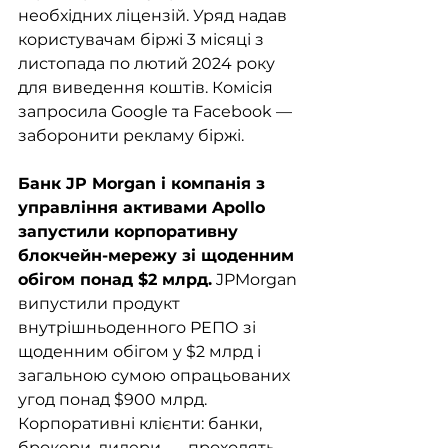
необхідних ліцензій. Уряд надав 
користувачам біржі 3 місяці з 
листопада по лютий 2024 року 
для виведення коштів. Комісія 
запросила Google та Facebook — 
заборонити рекламу біржі.
Банк JP Morgan і компанія з 
управління активами Apollo 
запустили корпоративну 
блокчейн-мережу зі щоденним 
обігом понад $2 млрд.
 JPMorgan 
випустили продукт 
внутрішньоденного РЕПО зі 
щоденним обігом у $2 млрд і 
загальною сумою опрацьованих 
угод понад $900 млрд. 
Корпоративні клієнти: банки, 
брокери, дилери, — проходять 