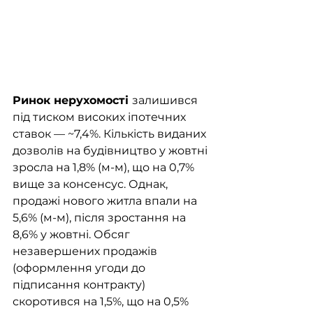
Ринок нерухомості 
залишився 
під тиском високих іпотечних 
ставок — ~7,4%. Кількість виданих 
дозволів на будівництво у жовтні 
зросла на 1,8% (м-м), що на 0,7% 
вище за консенсус. Однак, 
продажі нового житла впали на 
5,6% (м-м), після зростання на 
8,6% у жовтні. Обсяг 
незавершених продажів 
(оформлення угоди до 
підписання контракту) 
скоротився на 1,5%, що на 0,5% 