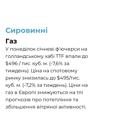
Сировинні
Газ
У понеділок січневі ф'ючерси на 
голландському хабі TTF впали до 
$496 / тис. куб. м. (-7,6% за 
тиждень). Ціна на спотовому 
ринку знизилась до $495/тис. 
куб. м. (-7,2% за тиждень). Ціни на 
газ в Європі знижуються на тлі 
прогнозів про потепління та 
збільшення вітряної активності.