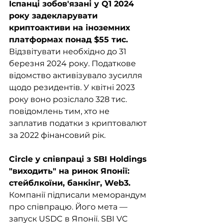
Іспанці зобов'язані у Q1 2024 
року задекларувати 
криптоактиви на іноземних 
платформах понад $55 тис. 
Відзвітувати необхідно до 31 
березня 2024 року. Податкове 
відомство активізувало зусилля 
щодо резидентів. У квітні 2023 
року воно розіслало 328 тис. 
повідомлень тим, хто не 
заплатив податки з криптовалют 
за 2022 фінансовий рік.
Circle у співпраці з SBI Holdings 
"виходить" на ринок Японії: 
стейблкоїни, банкінг, Web3. 
Компанії підписали меморандум 
про співпрацю. Його мета — 
запуск USDC в Японії. SBI VC 