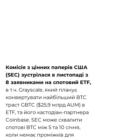
Комісія з цінних паперів США 
(SEC) зустрілася в листопаді з 
8 заявниками на спотовий ETF,
в т.ч. Grayscale, який планує 
конвертувати найбільший BTC 
траст GBTC ($25,9 млрд AUM) в 
ETF, та його кастодіан-партнера 
Coinbase. SEC може схвалити 
спотові BTC між 5 та 10 січня, 
коли немає проміжків для 