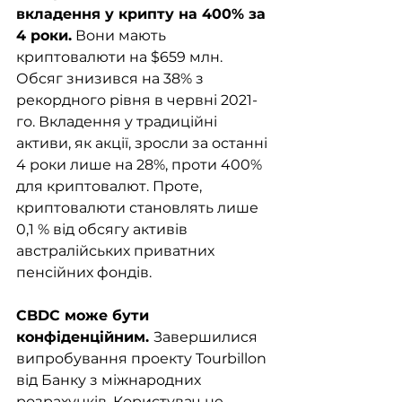
вкладення у крипту на 400% за 
4 роки.
 Вони мають 
криптовалюти на $659 млн. 
Обсяг знизився на 38% з 
рекордного рівня в червні 2021-
го. Вкладення у традиційні 
активи, як акції, зросли за останні 
4 роки лише на 28%, проти 400% 
для криптовалют. Проте, 
криптовалюти становлять лише 
0,1 % від обсягу активів 
австралійських приватних 
пенсійних фондів.
CBDC може бути 
конфіденційним. 
Завершилися 
випробування проекту Tourbillon 
від Банку з міжнародних 
розрахунків. Користувач не 