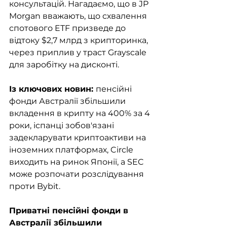
консультацій. Нагадаємо, що в JP 
Morgan вважають, що схвалення 
спотового ETF призведе до 
відтоку $2,7 млрд з крипторинка, 
через приплив у траст Grayscale 
для заробітку на дисконті.
Із ключових новин: 
пенсійні 
фонди Австралії збільшили 
вкладення в крипту на 400% за 4 
роки, іспанці зобов'язані 
задекларувати криптоактиви на 
іноземних платформах, Circle 
виходить на ринок Японії, а SEC 
може розпочати розслідування 
проти Bybit.
Приватні пенсійні фонди в 
Австралії збільшили 