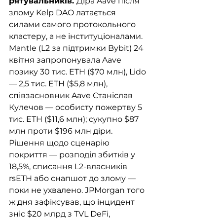
рятувальників. 
Діра Aave після 
злому Kelp DAO латається 
силами самого протокольного 
кластеру, а не інституціоналами. 
Mantle (L2 за підтримки Bybit) 24 
квітня запропонувала Aave 
позику 30 тис. ETH ($70 млн), Lido 
— 2,5 тис. ETH ($5,8 млн), 
співзасновник Aave Станіслав 
Кулечов — особисту пожертву 5 
тис. ETH ($11,6 млн); сукупно $87 
млн проти $196 млн діри. 
Рішення щодо сценарію 
покриття — розподіл збитків у 
18,5%, списання L2-власників 
rsETH або снапшот до злому — 
поки не ухвалено. JPMorgan того 
ж дня зафіксував, що інцидент 
зніс $20 млрд з TVL DeFi, 