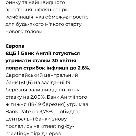
ринку та найшвидшого 
зростання інфляції за рік — 
комбінація, яка обмежує простір 
для будь-якого мʼякого старту 
нового голови.
Європа
ЄЦБ і Банк Англії готуються 
утримати ставки 30 квітня 
попри стрибок інфляції до 2,6%.
Європейський центральний 
банк (ЄЦБ) на засіданні 19 
березня залишив депозитну 
ставку на 2,00%, Банк Англії того 
ж тижня (18-19 березня) утримав 
Bank Rate на 3,75% — обидва 
центральні банки знову 
послались на «meeting-by-
meeting» підхід через 