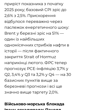
приріст показника з початку 
2025 року; базовий CPI зріс до 
2,6% з 2,5%. Прискорення 
відбулося переважно через 
паслежок енергетичного шоку: 
Brent у березні зріс на 51% — 
один із найбільших 
одномісячних стрибків нафти в 
історії — після фактичного 
закриття Strait of Hormuz 
наприкінці лютого. ФРС тепер 
прогнозує PCE-інфляцію 3,7% у 
Q2, 3,4% у Q3 та 3,2% у Q4 — на 30 
базисних пунктів вище за 
березневі прогнози і всі ще 
значно вище таргету 2,0%.
Військово-морська блокада 
Ірану ескалювала; Пауелл 