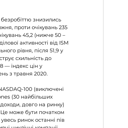
о безробіттю знизились 
ижня, проти очікувань 235 
чікувань 45,2 (нижче 50 – 
ділової активності від ISM 
ого рівня, після 51,9 у 
трує схильність до 
8 — індекс цін у 
нь з травня 2020.
, NASDAQ-100 (виключені 
ones (30 найбільших 
і доходи, довго на ринку) 
 Це може бути початком 
 увесь ринок останні пів 
вчі циклічні компанії 