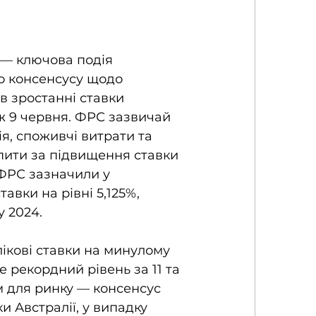
 — ключова подія 
о консенсусу щодо 
в зростанні ставки 
іж 9 червня. ФРС зазвичай 
ія, споживчі витрати та 
пити за підвищення ставки 
 ФРС зазначили у 
авки на рівні 5,125%, 
 2024. 
ікові ставки на минулому 
е рекордний рівень за 11 та 
 для ринку — консенсус 
 Австралії, у випадку 