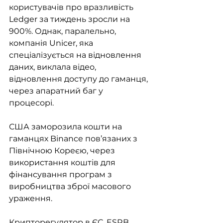
користувачів про вразливість 
Ledger за тиждень зросли на 
900%. Однак, паралельно, 
компанія Unicer, яка 
спеціалізується на відновлення 
даних, виклала відео, 
відновлення доступу до гаманця, 
через апаратний баг у 
процесорі. 
США заморозила кошти на 
гаманцях Binance пов’язаних з 
Північною Кореєю, через 
використання коштів для 
фінансування програм з 
виробництва зброї масового 
ураження. 
Крипторегулятор в ЄС, ESRB, 