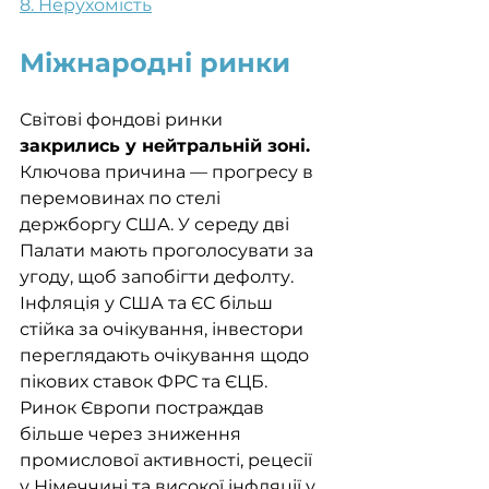
8. Нерухомість
Міжнародні ринки
Світові фондові ринки 
закрились у нейтральній зоні.
Ключова причина — прогресу в 
перемовинах по стелі 
держборгу США. У середу дві 
Палати мають проголосувати за 
угоду, щоб запобігти дефолту. 
Інфляція у США та ЄС більш 
стійка за очікування, інвестори 
переглядають очікування щодо 
пікових ставок ФРС та ЄЦБ. 
Ринок Європи постраждав 
більше через зниження 
промислової активності, рецесії 
у Німеччині та високої інфляції у 