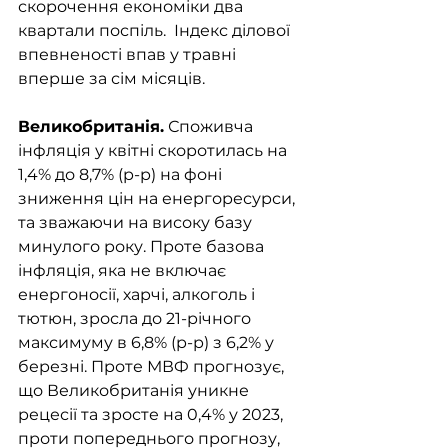
скорочення економіки два 
квартали поспіль.  Індекс ділової 
впевненості впав у травні 
вперше за сім місяців.
Великобританія.
 Споживча 
інфляція у квітні скоротилась на 
1,4% до 8,7% (р-р) на фоні 
зниження цін на енергоресурси, 
та зважаючи на високу базу 
минулого року. Проте базова 
інфляція, яка не включає 
енергоносії, харчі, алкоголь і 
тютюн, зросла до 21-річного 
максимуму в 6,8% (р-р) з 6,2% у 
березні. Проте МВФ прогнозує, 
що Великобританія уникне 
рецесії та зросте на 0,4% у 2023, 
проти попереднього прогнозу, 