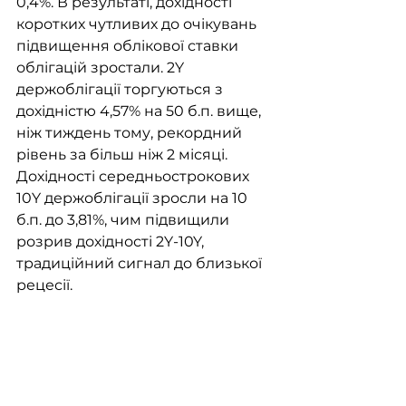
0,4%. В результаті, дохідності 
коротких чутливих до очікувань 
підвищення облікової ставки 
облігацій зростали. 2Y 
держоблігації торгуються з 
дохідністю 4,57% на 50 б.п. вище, 
ніж тиждень тому, рекордний 
рівень за більш ніж 2 місяці. 
Дохідності середньострокових 
10Y держоблігації зросли на 10 
б.п. до 3,81%, чим підвищили 
розрив дохідності 2Y-10Y, 
традиційний сигнал до близької 
рецесії. 