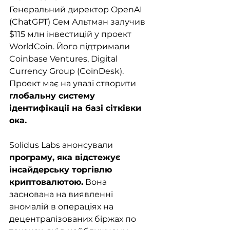
Генеральний директор OpenAI 
(ChatGPT) Сем Альтман залучив 
$115 млн інвестицій у проект 
WorldCoin. Його підтримали 
Coinbase Ventures, Digital 
Currency Group (CoinDesk). 
Проект має на увазі створити 
глобальну систему 
ідентифікації на базі сітківки 
ока. 
Solidus Labs анонсували 
програму, яка відстежує 
інсайдерську торгівлю 
криптовалютою.
 Вона 
заснована на виявленні 
аномалій в операціях на 
децентралізованих біржах по 