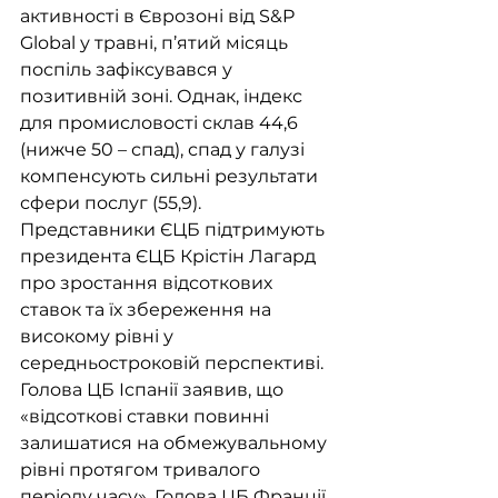
активності в Єврозоні від S&P 
Global у травні, п’ятий місяць 
поспіль зафіксувався у 
позитивній зоні. Однак, індекс 
для промисловості склав 44,6 
(нижче 50 – спад), спад у галузі 
компенсують сильні результати 
сфери послуг (55,9). 
Представники ЄЦБ підтримують 
президента ЄЦБ Крістін Лагард 
про зростання відсоткових 
ставок та їх збереження на 
високому рівні у 
середньостроковій перспективі. 
Голова ЦБ Іспанії заявив, що 
«відсоткові ставки повинні 
залишатися на обмежувальному 
рівні протягом тривалого 
періоду часу». Голова ЦБ Франції 