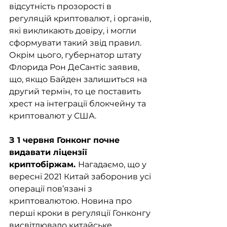
відсутність прозорості в 
регуляцій криптовалют, і органів, 
які викликають довіру, і могли 
сформувати такий звід правил.  
Окрім цього, губернатор штату 
Флорида Рон ДеСантіс заявив, 
що, якщо Байден залишиться на 
другий термін, то це поставить 
хрест на інтеграції блокчейну та 
криптовалют у США. 
З 1 червня Гонконг почне 
видавати ліцензії 
криптобіржам. 
Нагадаємо, що у 
вересні 2021 Китай заборонив усі 
операції пов’язані з 
криптовалютою. Новина про 
перші кроки в регуляції Гонконгу 
висвітлювало китайське 