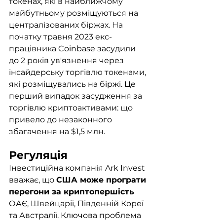
токенах, які в найближчому 
майбутньому розміщуються на 
централізованих біржах. На 
початку травня 2023 екс-
працівника Coinbase засудили 
до 2 років ув'язнення через 
інсайдерську торгівлю токенами, 
які розміщувались на біржі. Це 
перший випадок засудження за 
торгівлю криптоактивами: що 
привело до незаконного 
збагачення на $1,5 млн.
Регуляція
Інвестиційна компанія Ark Invest 
вважає, що 
США може програти 
перегони за криптопершість 
ОАЄ, Швейцарії, Південній Кореї 
та Австралії. Ключова проблема 