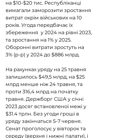
на $10-$20 тис. Республіканці 
вимагали заморозити зростання 
витрат окрім військових на 10 
років. Угода передбачає їх 
збереження  у 2024 на рівні 2023, 
та зростання на 1% у 2025. 
Оборонні витрати зростуть на 
3% (р-р) у 2024 до $886 млрд. 
На рахунках уряду на 25 травня 
залишилось $49,5 млрд, на $25 
млрд менше ніж 24 травня, та 
проти 316,4 млрд на початку 
травня. Держборг США у січні 
2023 досяг встановленої межі у 
$31.4 трлн. Без угоди гроші в 
уряду закінчаться 5-7 червня. 
Сенат проголосує у вівторок та 
середу (верхня і нижні палати), і 