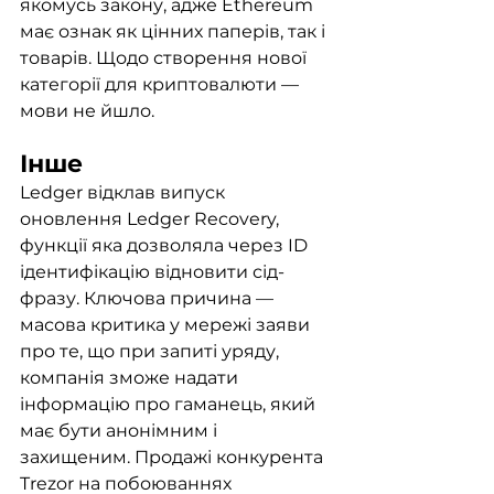
якомусь закону, адже Ethereum 
має ознак як цінних паперів, так і 
товарів. Щодо створення нової 
категорії для криптовалюти — 
мови не йшло. 
Інше
Ledger відклав випуск 
оновлення Ledger Recovery, 
функції яка дозволяла через ID 
ідентифікацію відновити сід-
фразу. Ключова причина — 
масова критика у мережі заяви 
про те, що при запиті уряду, 
компанія зможе надати 
інформацію про гаманець, який 
має бути анонімним і 
захищеним. Продажі конкурента 
Trezor на побоюваннях 