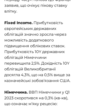
заявив, що очікує пікову ставку 
влітку. 
Fixed Income.
 Прибутковість 
європейських державних 
облігацій значно зросла через 
можливість додаткового 
підвищення облікових ставок. 
Прибутковість 10Y державних 
облігацій Німеччини 
перевищила 2,5%. Дохідність 10Y 
облігацій Великобританії 
досягла 4,3%, що на 0,5% вище за 
казначейські зобов’язання США.
Німеччина.
 ВВП Німеччини у Q1 
2023 скоротився на 0,3% (кв-кв), 
що означає м’яку рецесію: 