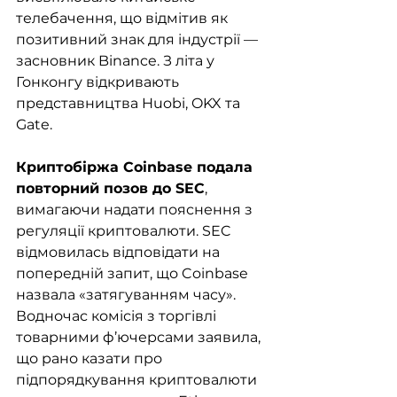
телебачення, що відмітив як 
позитивний знак для індустрії — 
засновник Binance. З літа у 
Гонконгу відкривають 
представництва Huobi, OKX та 
Gate.
Криптобіржа Coinbase подала 
повторний позов до SEC
, 
вимагаючи надати пояснення з 
регуляції криптовалюти. SEC 
відмовилась відповідати на 
попередній запит, що Coinbase 
назвала «затягуванням часу». 
Водночас комісія з торгівлі 
товарними ф’ючерсами заявила, 
що рано казати про 
підпорядкування криптовалюти 