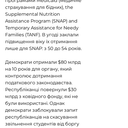
програмами Medicaid (медичне 
страхування для бідних), the 
Supplemental Nutrition 
Assistance Program (SNAP) and 
Temporary Assistance for Needy 
Families (TANF). В угоді заклали 
підвищення віку їх отримання 
лише для SNAP: з 50 до 54 років.
Демократи отримали $80 млрд 
на 10 років для органу, який 
контролює дотримання 
податкового законодавства. 
Республіканці повернули $30 
млрд з ковідного фонду, які не 
були використані. Однак 
демократи заблокували запит 
республіканців на скасування 
звільнення студентів від боргу 