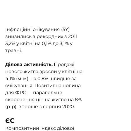
Інфляційні очікування (5Y) 
знизились з рекордних з 2011 
3,2% у квітні на 0,1% до 3,1% у 
травні. 
Ділова активність.
 Продажі 
нового житла зросли у квітні на 
4,1% (м-м), на 0,8% швидше за 
очікування. Позитивна новина 
для ФРС — паралельне 
скорочення цін на житло на 8% 
(р-р), вперше з серпня 2020. 
ЄС
Композитний індекс ділової 