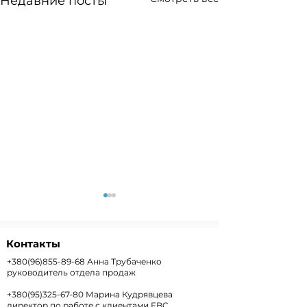
Недавние посты
Контакты
+380(96)855-89-68
Анна Трубаченко
руководитель отдела продаж
+380(95)325-67-80
Марина Кудрявцева
Weekly+FX #303 —
Weekly #302 
директор по работе с клиентами FBC