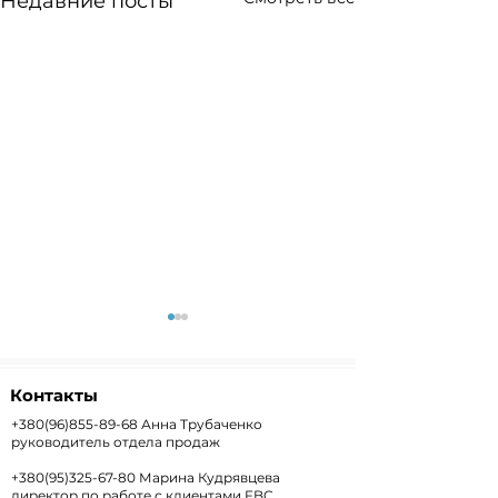
Недавние посты
Контакты
+380(96)855-89-68
Анна Трубаченко
руководитель отдела продаж
+380(95)325-67-80
Марина Кудрявцева
Weekly+FX #303 —
Weekly #302 
директор по работе с клиентами FBC