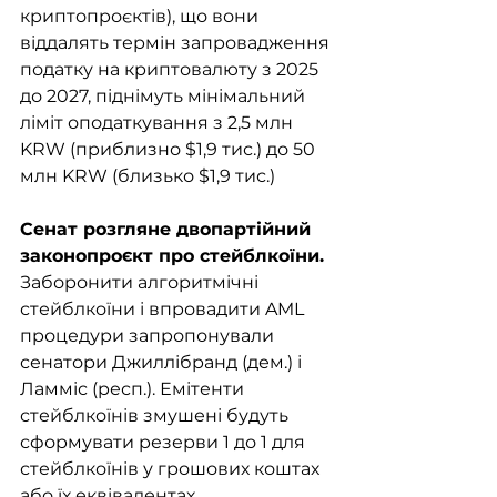
криптопроєктів), що вони 
віддалять термін запровадження 
податку на криптовалюту з 2025 
до 2027, піднімуть мінімальний 
ліміт оподаткування з 2,5 млн 
KRW (приблизно $1,9 тис.) до 50 
млн KRW (близько $1,9 тис.)
Сенат розгляне двопартійний 
законопроєкт про стейблкоїни. 
Заборонити алгоритмічні 
стейблкоїни і впровадити AML 
процедури запропонували 
сенатори Джиллібранд (дем.) і 
Ламміс (респ.). Емітенти 
стейблкоїнів змушені будуть 
сформувати резерви 1 до 1 для 
стейблкоїнів у грошових коштах 
або їх еквівалентах. 