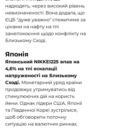
надходять, через високий рівень 
невизначеності. Вона додала, що 
ЄЦБ "дуже уважно" стежитиме за 
цінами на нафту на тлі 
занепокоєння щодо конфлікту на 
Близькому Сході. 
Японія
Японський NIKKEI225 впав на 
4,6% на тлі ескалації 
напруженості на Близькому 
Сході. 
Монетарний уряд країни 
продовжує утримуватись від 
стимулюючих дій на користь 
йени. Однак лідери США, Японії 
та Південної Кореї зустрілися, 
щоб обговорити поточну 
ситуацію на валютних ринках, 