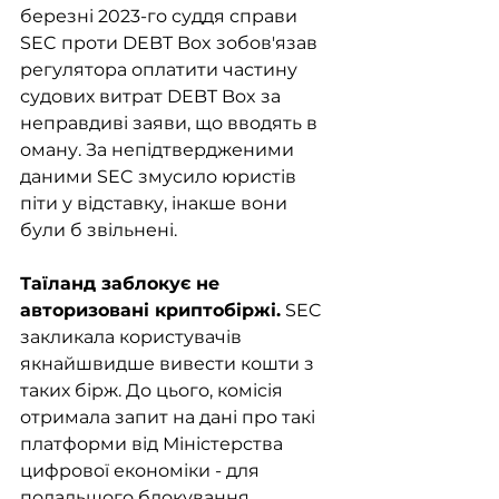
березні 2023-го суддя справи 
SEC проти DEBT Box зобов'язав 
регулятора оплатити частину 
судових витрат DEBT Box за 
неправдиві заяви, що вводять в 
оману. За непідтвердженими 
даними SEC змусило юристів 
піти у відставку, інакше вони 
були б звільнені.
Таїланд заблокує не 
авторизовані криптобіржі.
 SEC 
закликала користувачів 
якнайшвидше вивести кошти з 
таких бірж. До цього, комісія 
отримала запит на дані про такі 
платформи від Міністерства 
цифрової економіки - для 
подальшого блокування.