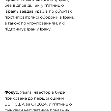
без відповіді. Так, у п’ятницю 
Ізраїль завдав ударів по об'єктах 
протиповітряної оборони в Ірані, 
а також по угрупованням, які 
підтримує Іран у Іраку.
Фокус. 
Увага інвесторів буде 
прикована до першої оцінки 
ВВП США за Q1 2024. У п’ятницю 
ринками керуватиме показник 