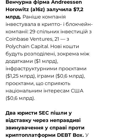
Венчурна фірма Andreessen 
Horowitz (a16z) залучила $7,2 
млрд. 
Раніше компанія 
інвестувала в крипто- і блокчейн-
компанії: 29 спільних інвестицій з 
Coinbase Ventures, 21 — з 
Polychain Capital. Нові кошти 
будуть розподілені, зокрема між 
додатками ($1 млрд), 
інфраструктурними проєктами 
($1,25 млрд), іграми ($0,6 млрд), 
проєктами, що сприяють 
національним інтересам США 
($0,6 млрд).
Два юристи SEC пішли у 
відставку через неправдиві 
звинувачення у справі проти 
криптоплатформи DEBT Box. 
У 