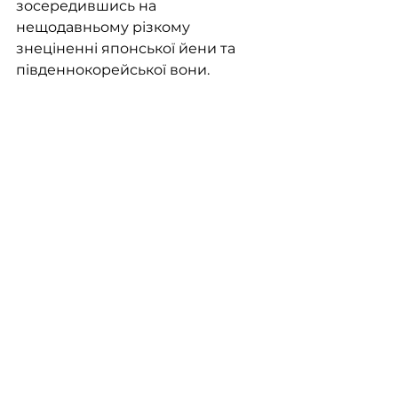
зосередившись на 
нещодавньому різкому 
знеціненні японської йени та 
південнокорейської вони.