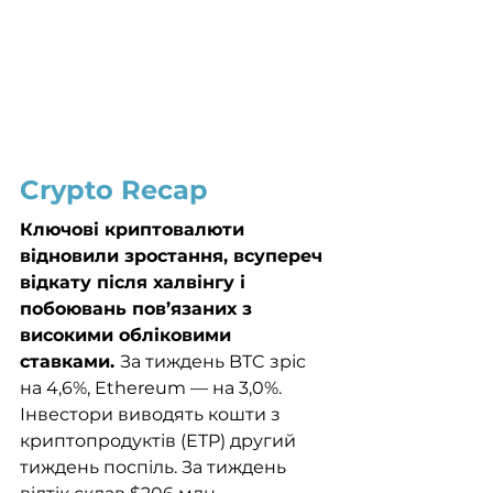
Crypto Recap
Ключові криптовалюти 
відновили зростання, всупереч 
відкату після халвінгу і 
побоювань пов’язаних з 
високими обліковими 
ставками. 
За тиждень BTC зріс 
на 4,6%, Ethereum — на 3,0%. 
Інвестори виводять кошти з 
криптопродуктів (ETP) другий 
тиждень поспіль. За тиждень 