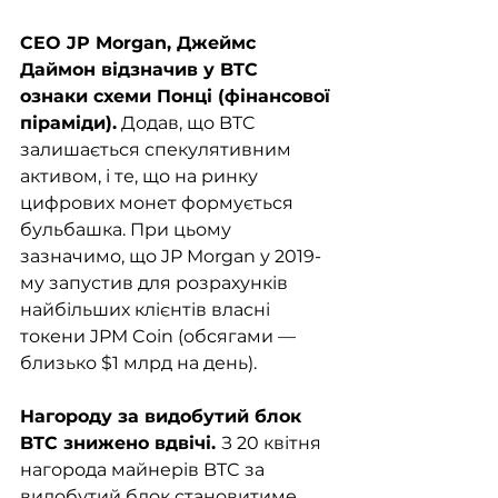
CEO JP Morgan, Джеймс 
Даймон відзначив у BTC 
ознаки схеми Понці (фінансової 
піраміди).
 Додав, що BTC 
залишається спекулятивним 
активом, і те, що на ринку 
цифрових монет формується 
бульбашка. При цьому 
зазначимо, що JP Morgan у 2019-
му запустив для розрахунків 
найбільших клієнтів власні 
токени JPM Coin (обсягами — 
близько $1 млрд на день).
Нагороду за видобутий блок 
BTC знижено вдвічі. 
З 20 квітня 
нагорода майнерів BTC за 
видобутий блок становитиме 