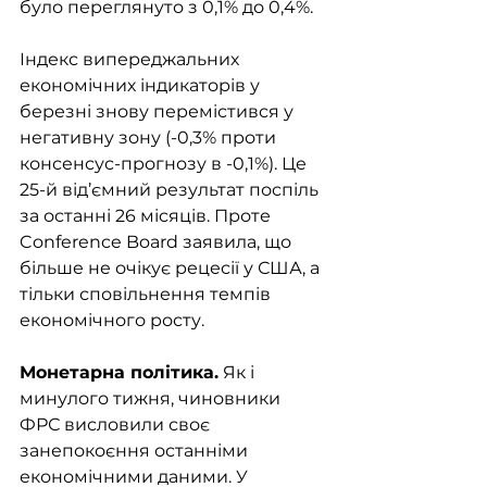
було переглянуто з 0,1% до 0,4%. 
Індекс випереджальних 
економічних індикаторів у 
березні знову перемістився у 
негативну зону (-0,3% проти 
консенсус-прогнозу в -0,1%). Це 
25-й від’ємний результат поспіль 
за останні 26 місяців. Проте 
Conference Board заявила, що 
більше не очікує рецесії у США, а 
тільки сповільнення темпів 
економічного росту. 
Монетарна політика.
 Як і 
минулого тижня, чиновники 
ФРС висловили своє 
занепокоєння останніми 
економічними даними. У 