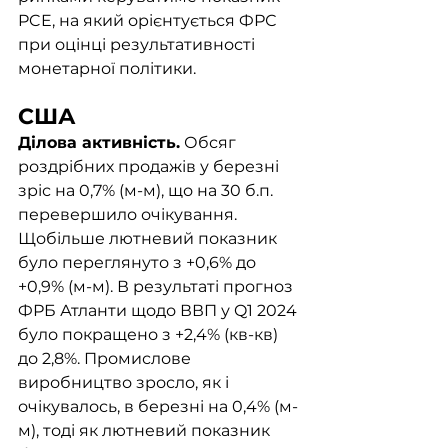
PCE, на який орієнтується ФРС 
при оцінці результативності 
монетарної політики.
США
Ділова активність.
 Обсяг 
роздрібних продажів у березні 
зріс на 0,7% (м-м), що на 30 б.п. 
перевершило очікування. 
Щобільше лютневий показник 
було переглянуто з +0,6% до 
+0,9% (м-м). В результаті прогноз 
ФРБ Атланти щодо ВВП у Q1 2024 
було покращено з +2,4% (кв-кв) 
до 2,8%. Промислове 
виробництво зросло, як і 
очікувалось, в березні на 0,4% (м-
м), тоді як лютневий показник 