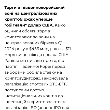
Торги в південнокорейській 
воні на централізованих 
криптобіржах уперше 
"обігнали" долар США.
 Kaiko 
оцінили обсяги торгів 
криптовалют до вони на 
централізованих біржах у Q1 
2024 року в $456 млрд, що на $11 
млрд вище, ніж до долара США. 
Раніше ми писали про те, що 
партія Південної Кореї перед 
виборами робила ставку на 
криптоаудиторію, і анонсувала 
легалізацію спотових BTC-ETF, 
поступовий доступ 
інституціональних коштів до 
інвестицій в криптовалюти, та 
легалізацію IEO (аналог IPO для 