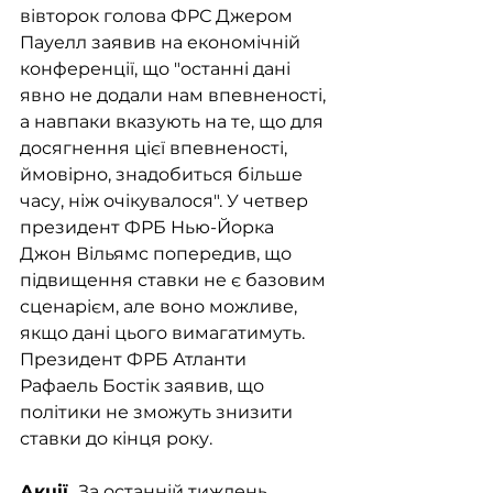
вівторок голова ФРС Джером 
Пауелл заявив на економічній 
конференції, що "останні дані 
явно не додали нам впевненості, 
а навпаки вказують на те, що для 
досягнення цієї впевненості, 
ймовірно, знадобиться більше 
часу, ніж очікувалося". У четвер 
президент ФРБ Нью-Йорка 
Джон Вільямс попередив, що 
підвищення ставки не є базовим 
сценарієм, але воно можливе, 
якщо дані цього вимагатимуть. 
Президент ФРБ Атланти 
Рафаель Бостік заявив, що 
політики не зможуть знизити 
ставки до кінця року.
Акції. 
За останній тиждень 