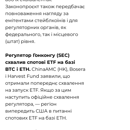
Законопроєкт також передбачає 
повноваження нагляду за 
емітентами стейблкоїнів і для 
регуляторних органів, як 
федерального, так і місцевого 
(штат) рівня.
Регулятор Гонконгу (SEC) 
схвалив спотові ETF на базі 
BTC і ETH.
 ChinaAMC (HK), Bosera 
і Harvest Fund заявили, що 
отримали попереднє схвалення 
на запуск ETF. Якщо за цим 
наступить офіційне схвалення 
регулятора, — регіон 
випередить США в питанні 
спотових ETF на базі ETH.