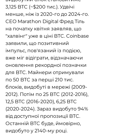
3,125 BTC (~$200 тис.). Удвічі 
менше, ніж із 2020-го до 2024-го. 
CEO Marathon Digital Фред Тіль 
на початку квітня заявляв, що 
"халвінг" уже в ціні BTC. Coinbase 
заявили, що позитивний 
імпульс, пов'язаний із подією, 
вже міг відіграти, відзначаючи 
оновлення рекордної позначки 
для BTC. Майнери отримували 
по 50 BTC за перші 210 тис. 
блоків, видобуті в мережі (2009-
2012). Потім по 25 BTC (2012-2016), 
12,5 BTC (2016-2020), 6,25 BTC 
(2020-2024). Зараз видобуто 94% 
від доступної пропозиції BTC. 
Останній BTC буде, ймовірно, 
видобуто у 2140-му році.