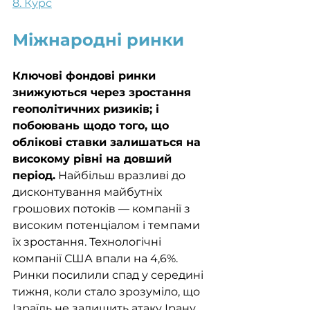
8. Курс
Міжнародні ринки
Ключові фондові ринки 
знижуються через зростання 
геополітичних ризиків; і 
побоювань щодо того, що 
облікові ставки залишаться на 
високому рівні на довший 
період.
 Найбільш вразливі до 
дисконтування майбутніх 
грошових потоків — компанії з 
високим потенціалом і темпами 
їх зростання. Технологічні 
компанії США впали на 4,6%. 
Ринки посилили спад у середині 
тижня, коли стало зрозуміло, що 
Ізраїль не залишить атаку Ірану 