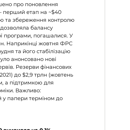
ошено про поновлення 
— перший етап на ~$40 
стю та збереження контролю 
 дозволяла балансу 
ї програми, погашалися. У 
лн. Наприкінці жовтня ФРС 
удня та його стабілізацію 
уло анонсовано нові 
ервів. Резерви фінансових 
2021) до $2,9 трлн (жовтень 
м, а підтримкою для 
міки. Важливо: 
 й у папери терміном до 