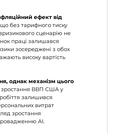
нфляційний ефект від 
що без тарифного тиску 
езризикового сценарію не 
инок праці залишався 
изики зосереджені з обох 
ажають високу вартість 
я, однак механізм цього 
я зростання ВВП США у 
езробіття залишився 
ерсональних витрат 
гляд зростання 
провадженню AI.