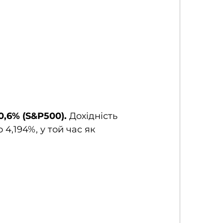
,6% (S&P500).
 Дохідність 
4,194%, у той час як 