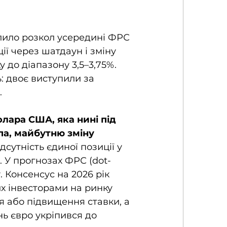
лило розкол усередині ФРС 
ї через шатдаун і зміну 
 до діапазону 3,5–3,75%. 
ь: двоє виступили за 
.
лара США, яка нині під 
а, майбутню зміну 
ідсутність єдиної позиції у 
 У прогнозах ФРС (dot-
. Консенсус на 2026 рік 
х інвесторами на ринку 
 або підвищення ставки, а 
ь євро укріпився до 