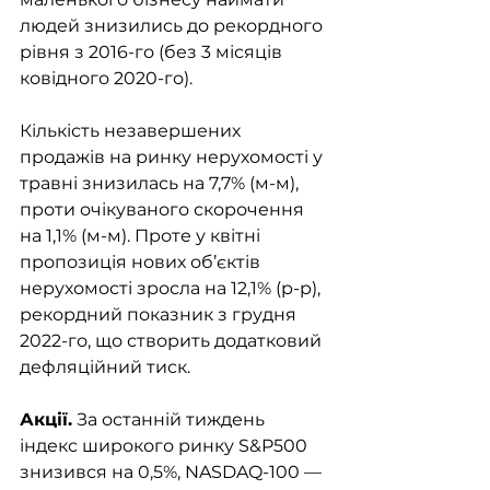
людей знизились до рекордного 
рівня з 2016-го (без 3 місяців 
ковідного 2020-го). 
Кількість незавершених 
продажів на ринку нерухомості у 
травні знизилась на 7,7% (м-м), 
проти очікуваного скорочення 
на 1,1% (м-м). Проте у квітні 
пропозиція нових об’єктів 
нерухомості зросла на 12,1% (р-р), 
рекордний показник з грудня 
2022-го, що створить додатковий 
дефляційний тиск. 
Акції.
 За останній тиждень 
індекс широкого ринку S&P500 
знизився на 0,5%, NASDAQ-100 — 