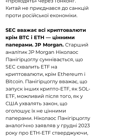
«проходять» через Гонконг. 
Китай не приєднався до санкцій 
проти російської економіки.
SEC вважає всі криптовалюти 
крім BTC і ETH — цінними 
паперами. JP Morgan. 
Старший 
аналітик JP Morgan Ніколаос 
Панігірцоглу сумнівається, що 
SEC схвалить ETF на 
криптовалюти, крім Ethereum і 
Bitcoin. Панігірцоглу вважає, що 
запуск інших крипто-ETF, як SOL-
ETF, можливий після того, як у 
США ухвалять закон, що 
оголошує їх не цінними 
паперами. Ніколаос Панігірцоглу 
аналогічно заявляв у грудні 2023 
року про ETH-ETF стверджуючи, 