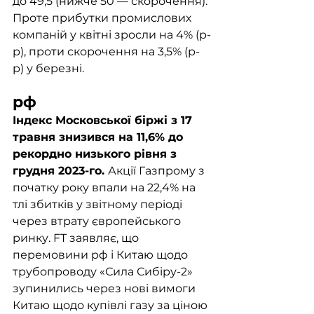
до 49,5 (нижче 50 — скорочення). 
Проте прибутки промислових 
компаній у квітні зросли на 4% (р-
р), проти скорочення на 3,5% (р-
р) у березні. 
рф	 
Індекс Московської біржі з 17 
травня знизився на 11,6% до 
рекордно низького рівня з 
грудня 2023-го. 
Акції Газпрому з 
початку року впали на 22,4% на 
тлі збитків у звітному періоді 
через втрату європейського 
ринку. FT заявляє, що 
перемовини рф і Китаю щодо 
трубопроводу «Сила Сибіру-2» 
зупинились через нові вимоги 
Китаю щодо купівлі газу за ціною 