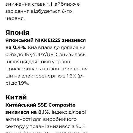
зниження ставки. Найближче 
засідання відбудеться 6-го 
червня. 
Японія	
Японський NIKKEI225 знизився 
на 0,4%. 
Єна впала до долара на 
0,3% до 157,4 JPY/USD. знизилась. 
Інфляція для Токіо у травні 
прискорилась на фоні зростання 
цін на електроенергію з 1,6% (р-
р) до 1,9%. 
Китай	
Китайський SSE Composite 
знизився на 0,1%. І
ндекс ділової 
активності для виробничого 
сектору у травні знизився з 50,4 