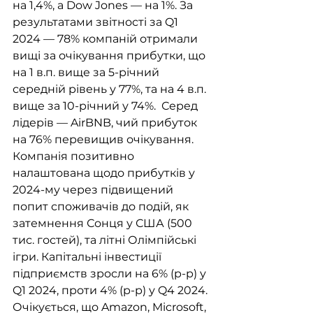
на 1,4%, а Dow Jones — на 1%. За 
результатами звітності за Q1 
2024 — 78% компаній отримали 
вищі за очікування прибутки, що 
на 1 в.п. вище за 5-річний 
середній рівень у 77%, та на 4 в.п. 
вище за 10-річний у 74%.  Серед 
лідерів — AirBNB, чий прибуток 
на 76% перевищив очікування. 
Компанія позитивно 
налаштована щодо прибутків у 
2024-му через підвищений 
попит споживачів до подій, як 
затемнення Сонця у США (500 
тис. гостей), та літні Олімпійські 
ігри. Капітальні інвестиції 
підприємств зросли на 6% (р-р) у 
Q1 2024, проти 4% (р-р) у Q4 2024. 
Очікується, що Amazon, Microsoft, 