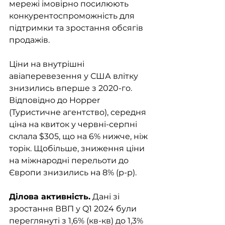
мережі імовірно посилюють 
конкурентоспроможність для 
підтримки та зростання обсягів 
продажів. 
Ціни на внутрішні 
авіаперевезення у США влітку 
знизились вперше з 2020-го. 
Відповідно до Hopper 
(Туристичне агентство), середня 
ціна на квиток у червні-серпні 
склала $305, що на 6% нижче, ніж 
торік. Щобільше, зниження ціни 
на міжнародні перельоти до 
Європи знизились на 8% (р-р). 
Ділова активність.
 Дані зі 
зростання ВВП у Q1 2024 були 
переглянуті з 1,6% (кв-кв) до 1,3% 