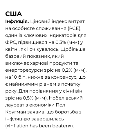
США
Інфляція. 
Ціновий індекс витрат 
на особисте споживання (PCE), 
один із ключових індикаторів для 
ФРС, підвищився на 0,3% (м-м) у 
квітні, як і очікувалось. Щобільше 
базовий показник, який 
виключає харчові продукти та 
енергоресурси зріс на 0,2% (м-м), 
на 10 б.п. нижче за консенсус, що 
є найнижчим рівнем з початку 
року. Для порівняння у січні він 
зріс на 0,5% (м-м). Нобелівський 
лауреат з економіки Пол 
Кругман заявив, що боротьба з 
інфляцією завершилась 
(«Inflation has been beaten»). 