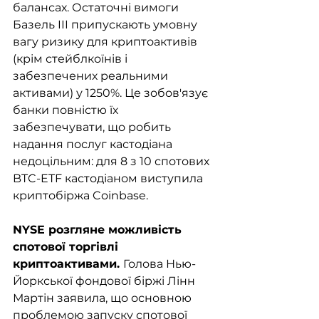
балансах. Остаточні вимоги 
Базель III припускають умовну 
вагу ризику для криптоактивів 
(крім стейблкоїнів і 
забезпечених реальними 
активами) у 1250%. Це зобов'язує 
банки повністю їх 
забезпечувати, що робить 
надання послуг кастодіана 
недоцільним: для 8 з 10 спотових 
BTC-ETF кастодіаном виступила 
криптобіржа Coinbase.  
NYSE розгляне можливість 
спотової торгівлі 
криптоактивами. 
Голова Нью-
Йоркської фондової біржі Лінн 
Мартін заявила, що основною 
проблемою запуску спотової 