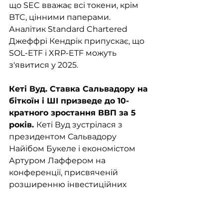
що SEC вважає всі токени, крім 
BTC, цінними паперами. 
Аналітик Standard Chartered 
Джеффрі Кендрік припускає, що 
SOL-ETF і XRP-ETF можуть 
з'явитися у 2025. 
Кеті Вуд. Ставка Сальвадору на 
біткоїн і ШІ призведе до 10-
кратного зростання ВВП за 5 
років. 
Кеті Вуд зустрілася з 
президентом Сальвадору 
Найібом Букеле і економістом 
Артуром Лаффером на 
конференції, присвяченій 
розширенню інвестиційних 
можливостей у Сальвадорі. ВВП 
Сальвадора становить $30 млрд, 
при середньому щомісячному 