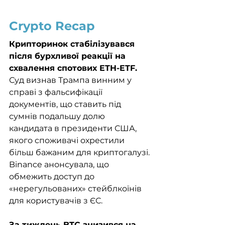
Crypto Recap
Крипторинок стабілізувався 
після бурхливої реакції на 
схвалення спотових ETH-ETF.
Суд визнав Трампа винним у 
справі з фальсифікації 
документів, що ставить під 
сумнів подальшу долю 
кандидата в президенти США, 
якого споживачі охрестили 
більш бажаним для криптогалузі. 
Binance анонсувала, що 
обмежить доступ до 
«нерегульованих» стейблкоїнів 
для користувачів з ЄС. 
За тиждень BTC знизився на 