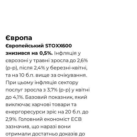
Європа	
Європейський STOXX600 
знизився на 0,5%. 
Інфляція у 
єврозоні у травні зросла до 2,6% 
(р-р), після 2,4% у березні-квітні, 
та на 10 б.п. вище за очікування. 
При цьому інфляція сектору 
послуг зросла з 3,7% (р-р) у квітні 
до 4,1%. Базовий показник, який 
виключає харчові товари та 
енергоресурси зріс на 20 б.п. до 
2,9%. Головний економіст ECB 
зазначив, що наразі вони 
отримали достатньо доказів до 