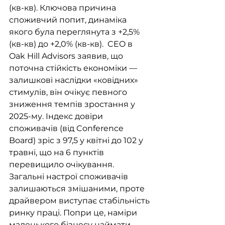
(кв-кв). Ключова причина 
споживчий попит, динаміка 
якого була переглянута з +2,5% 
(кв-кв) до +2,0% (кв-кв).  CEO в 
Oak Hill Advisors заявив, що 
поточна стійкість економіки — 
залишкові наслідки «ковідних» 
стимулів, він очікує певного 
зниження темпів зростання у 
2025-му. Індекс довіри 
споживачів (від Conference 
Board) зріс з 97,5 у квітні до 102 у 
травні, що на 6 пунктів 
перевищило очікування. 
Загальні настрої споживачів 
залишаються змішаними, проте 
драйвером виступає стабільність 
ринку праці. Попри це, наміри 
маленького бізнесу наймати 