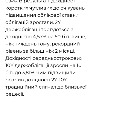
0,4%. В результаті, дохідності 
коротких чутливих до очікувань 
підвищення облікової ставки 
облігацій зростали. 2Y 
держоблігації торгуються з 
дохідністю 4,57% на 50 б.п. вище, 
ніж тиждень тому, рекордний 
рівень за більш ніж 2 місяці. 
Дохідності середньострокових 
10Y держоблігації зросли на 10 
б.п. до 3,81%, чим підвищили 
розрив дохідності 2Y-10Y, 
традиційний сигнал до близької 
рецесії. 