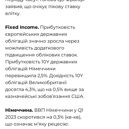
заявив, що очікує пікову ставку 
влітку. 
Fixed Income.
 Прибутковість 
європейських державних 
облігацій значно зросла через 
можливість додаткового 
підвищення облікових ставок. 
Прибутковість 10Y державних 
облігацій Німеччини 
перевищила 2,5%. Дохідність 10Y 
облігацій Великобританії 
досягла 4,3%, що на 0,5% вище за 
казначейські зобов’язання США.
Німеччина.
 ВВП Німеччини у Q1 
2023 скоротився на 0,3% (кв-кв), 
що означає м’яку рецесію: 