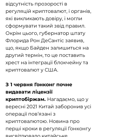
відсутність прозорості в 
регуляцій криптовалют, і органів, 
які викликають довіру, і могли 
сформувати такий звід правил.  
Окрім цього, губернатор штату 
Флорида Рон ДеСантіс заявив, 
що, якщо Байден залишиться на 
другий термін, то це поставить 
хрест на інтеграції блокчейну та 
криптовалют у США. 
З 1 червня Гонконг почне 
видавати ліцензії 
криптобіржам. 
Нагадаємо, що у 
вересні 2021 Китай заборонив усі 
операції пов’язані з 
криптовалютою. Новина про 
перші кроки в регуляції Гонконгу 
висвітлювало китайське 