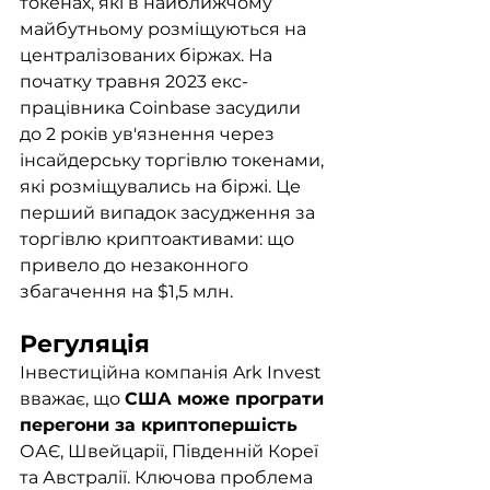
токенах, які в найближчому 
майбутньому розміщуються на 
централізованих біржах. На 
початку травня 2023 екс-
працівника Coinbase засудили 
до 2 років ув'язнення через 
інсайдерську торгівлю токенами, 
які розміщувались на біржі. Це 
перший випадок засудження за 
торгівлю криптоактивами: що 
привело до незаконного 
збагачення на $1,5 млн.
Регуляція
Інвестиційна компанія Ark Invest 
вважає, що 
США може програти 
перегони за криптопершість 
ОАЄ, Швейцарії, Південній Кореї 
та Австралії. Ключова проблема 