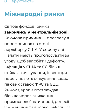
8. Нерухомість
Міжнародні ринки
Світові фондові ринки 
закрились у нейтральній зоні.
Ключова причина — прогресу в 
перемовинах по стелі 
держборгу США. У середу дві 
Палати мають проголосувати за 
угоду, щоб запобігти дефолту. 
Інфляція у США та ЄС більш 
стійка за очікування, інвестори 
переглядають очікування щодо 
пікових ставок ФРС та ЄЦБ. 
Ринок Європи постраждав 
більше через зниження 
промислової активності, рецесії 
у Німеччині та високої інфляції у 