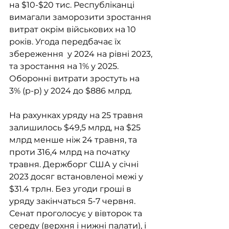
на $10-$20 тис. Республіканці 
вимагали заморозити зростання 
витрат окрім військових на 10 
років. Угода передбачає їх 
збереження  у 2024 на рівні 2023, 
та зростання на 1% у 2025. 
Оборонні витрати зростуть на 
3% (р-р) у 2024 до $886 млрд. 
На рахунках уряду на 25 травня 
залишилось $49,5 млрд, на $25 
млрд менше ніж 24 травня, та 
проти 316,4 млрд на початку 
травня. Держборг США у січні 
2023 досяг встановленої межі у 
$31.4 трлн. Без угоди гроші в 
уряду закінчаться 5-7 червня. 
Сенат проголосує у вівторок та 
середу (верхня і нижні палати), і 