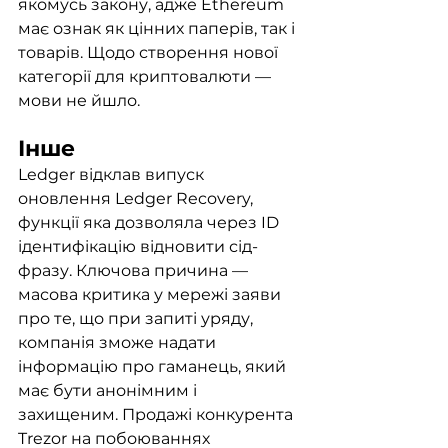
якомусь закону, адже Ethereum 
має ознак як цінних паперів, так і 
товарів. Щодо створення нової 
категорії для криптовалюти — 
мови не йшло. 
Інше
Ledger відклав випуск 
оновлення Ledger Recovery, 
функції яка дозволяла через ID 
ідентифікацію відновити сід-
фразу. Ключова причина — 
масова критика у мережі заяви 
про те, що при запиті уряду, 
компанія зможе надати 
інформацію про гаманець, який 
має бути анонімним і 
захищеним. Продажі конкурента 
Trezor на побоюваннях 