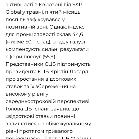
активності в Єврозоні від S&P 
Global у травні, п’ятий місяць 
поспіль зафіксувався у 
позитивній зоні. Однак, індекс 
для промисловості склав 44,6 
(нижче 50 – спад), спад у галузі 
компенсують сильні результати 
сфери послуг (55,9). 
Представники ЄЦБ підтримують 
президента ЄЦБ Крістін Лагард 
про зростання відсоткових 
ставок та їх збереження на 
високому рівні у 
середньостроковій перспективі. 
Голова ЦБ Іспанії заявив, що 
«відсоткові ставки повинні 
залишатися на обмежувальному 
рівні протягом тривалого 
періоду часу». Голова ЦБ Франції 