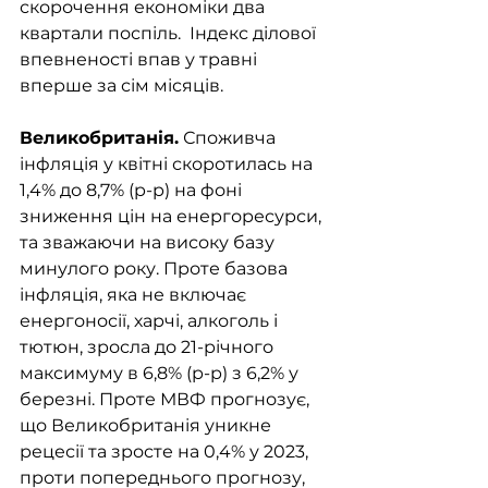
скорочення економіки два 
квартали поспіль.  Індекс ділової 
впевненості впав у травні 
вперше за сім місяців.
Великобританія.
 Споживча 
інфляція у квітні скоротилась на 
1,4% до 8,7% (р-р) на фоні 
зниження цін на енергоресурси, 
та зважаючи на високу базу 
минулого року. Проте базова 
інфляція, яка не включає 
енергоносії, харчі, алкоголь і 
тютюн, зросла до 21-річного 
максимуму в 6,8% (р-р) з 6,2% у 
березні. Проте МВФ прогнозує, 
що Великобританія уникне 
рецесії та зросте на 0,4% у 2023, 
проти попереднього прогнозу, 