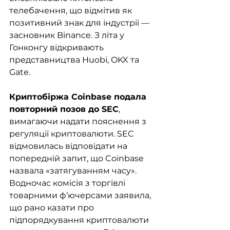
телебачення, що відмітив як 
позитивний знак для індустрії — 
засновник Binance. З літа у 
Гонконгу відкривають 
представництва Huobi, OKX та 
Gate.
Криптобіржа Coinbase подала 
повторний позов до SEC
, 
вимагаючи надати пояснення з 
регуляції криптовалюти. SEC 
відмовилась відповідати на 
попередній запит, що Coinbase 
назвала «затягуванням часу». 
Водночас комісія з торгівлі 
товарними ф’ючерсами заявила, 
що рано казати про 
підпорядкування криптовалюти 