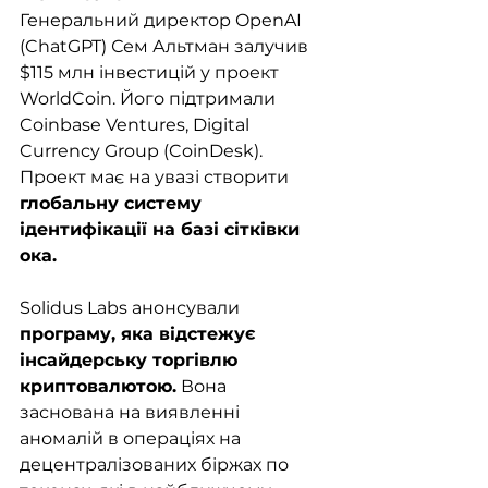
Генеральний директор OpenAI 
(ChatGPT) Сем Альтман залучив 
$115 млн інвестицій у проект 
WorldCoin. Його підтримали 
Coinbase Ventures, Digital 
Currency Group (CoinDesk). 
Проект має на увазі створити 
глобальну систему 
ідентифікації на базі сітківки 
ока. 
Solidus Labs анонсували 
програму, яка відстежує 
інсайдерську торгівлю 
криптовалютою.
 Вона 
заснована на виявленні 
аномалій в операціях на 
децентралізованих біржах по 