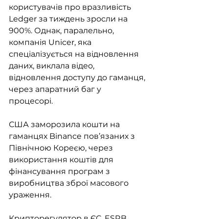
користувачів про вразливість 
Ledger за тиждень зросли на 
900%. Однак, паралельно, 
компанія Unicer, яка 
спеціалізується на відновлення 
даних, виклала відео, 
відновлення доступу до гаманця, 
через апаратний баг у 
процесорі. 
США заморозила кошти на 
гаманцях Binance пов’язаних з 
Північною Кореєю, через 
використання коштів для 
фінансування програм з 
виробництва зброї масового 
ураження. 
Крипторегулятор в ЄС, ESRB, 