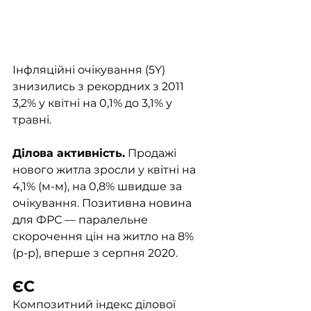
Інфляційні очікування (5Y) 
знизились з рекордних з 2011 
3,2% у квітні на 0,1% до 3,1% у 
травні. 
Ділова активність.
 Продажі 
нового житла зросли у квітні на 
4,1% (м-м), на 0,8% швидше за 
очікування. Позитивна новина 
для ФРС — паралельне 
скорочення цін на житло на 8% 
(р-р), вперше з серпня 2020. 
ЄС
Композитний індекс ділової 