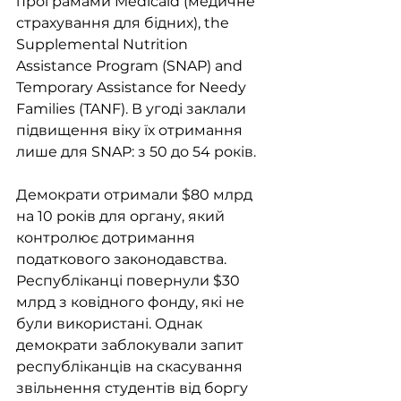
програмами Medicaid (медичне 
страхування для бідних), the 
Supplemental Nutrition 
Assistance Program (SNAP) and 
Temporary Assistance for Needy 
Families (TANF). В угоді заклали 
підвищення віку їх отримання 
лише для SNAP: з 50 до 54 років.
Демократи отримали $80 млрд 
на 10 років для органу, який 
контролює дотримання 
податкового законодавства. 
Республіканці повернули $30 
млрд з ковідного фонду, які не 
були використані. Однак 
демократи заблокували запит 
республіканців на скасування 
звільнення студентів від боргу 