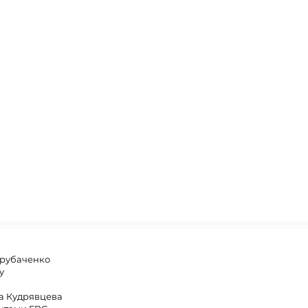
Трубаченко
у
на Кудрявцева