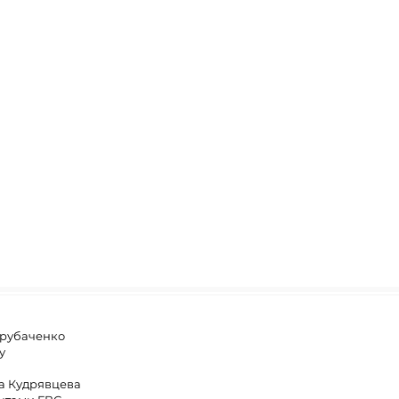
Трубаченко
у
на Кудрявцева