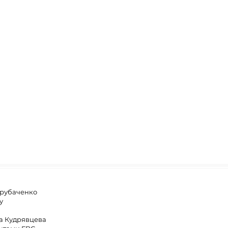
Трубаченко
у
на Кудрявцева