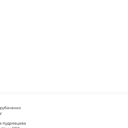
Трубаченко
у
на Кудрявцева