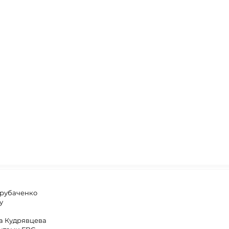
Трубаченко
у
на Кудрявцева