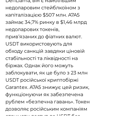
DefiLlama, він є найбільшим 
недоларовим стейблкоїном з 
капіталізацією $507 млн. A7A5 
займає 34,7% ринку в $1,46 млрд 
недоларових токенів, 
прив’язаних до фіатних валют. 
USDT використовують для 
обходу санкцій завдяки ціновій 
стабільності та ліквідності на 
біржах. Однак його можуть 
заблокувати, як це було з 23 млн 
USDT російської криптобіржі 
Garantex. A7A5 знижує цей ризик, 
функціонуючи як забезпечена 
рублем «безпечна гавань». Токен 
дозволяє російським компаніям 
отримати доступ до USDT без 
додаткового ризику 
заморожування гаманців. A7A5 