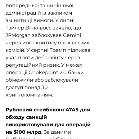
попередньої та нинішньої 
адміністрацій із закликом 
змінити ці вимоги. У липні 
Тайлер Вінклвосс заявив, що 
JPMorgan заблокував Gemini 
через його критику банківських 
комісій. У серпні Трамп підписав 
указ проти дебанкінгу через 
репутаційний ризик. У межах 
операції Chokepoint 2.0 банки 
обмежили або заблокували 
доступ понад 30 
криптокомпаніям.
Рублевий стейблкоїн A7A5 для 
обходу санкцій 
використовували для операцій 
на $100 млрд.
 За даними 