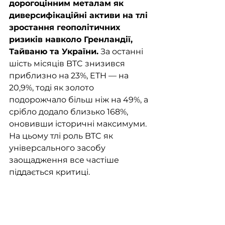
дорогоцінним металам як 
диверсифікаційні активи на тлі 
зростання геополітичних 
ризиків навколо Гренландії, 
Тайваню та України.
 За останні 
шість місяців BTC знизився 
приблизно на 23%, ETH — на 
20,9%, тоді як золото 
подорожчало більш ніж на 49%, а 
срібло додало близько 168%, 
оновивши історичні максимуми. 
На цьому тлі роль BTC як 
універсального засобу 
заощадження все частіше 
піддається критиці.