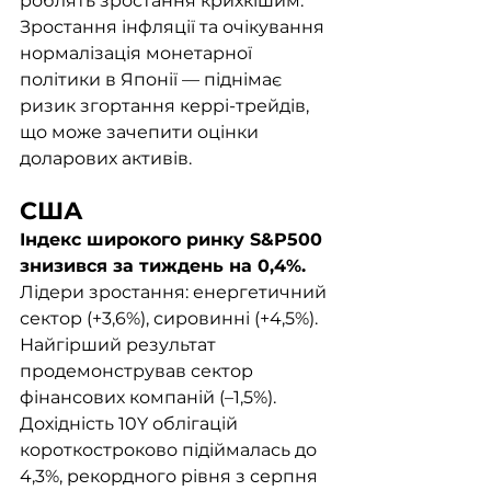
роблять зростання крихкішим. 
Зростання інфляції та очікування 
нормалізація монетарної 
політики в Японії — піднімає 
ризик згортання керрі-трейдів, 
що може зачепити оцінки 
доларових активів.
США
Індекс широкого ринку S&P500 
знизився за тиждень на 0,4%. 
Лідери зростання: енергетичний 
сектор (+3,6%), сировинні (+4,5%). 
Найгірший результат 
продемонстрував сектор 
фінансових компаній (–1,5%). 
Дохідність 10Y облігацій 
короткостроково підіймалась до 
4,3%, рекордного рівня з серпня 