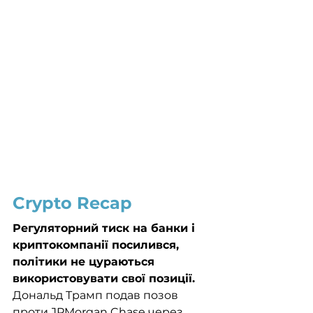
Crypto Recap
Регуляторний тиск на банки і 
криптокомпанії посилився, 
політики не цураються 
використовувати свої позиції. 
Дональд Трамп подав позов 
проти JPMorgan Chase через 