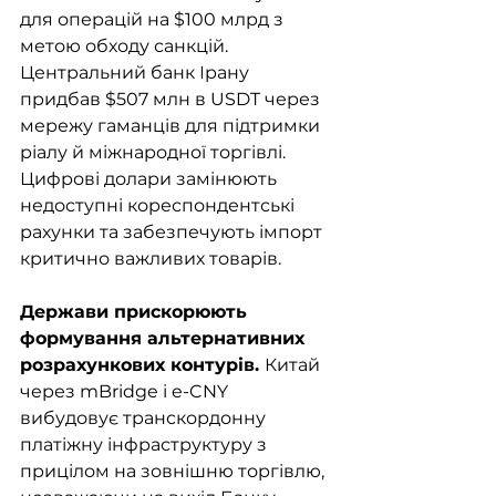
для операцій на $100 млрд з 
метою обходу санкцій. 
Центральний банк Ірану 
придбав $507 млн в USDT через 
мережу гаманців для підтримки 
ріалу й міжнародної торгівлі. 
Цифрові долари замінюють 
недоступні кореспондентські 
рахунки та забезпечують імпорт 
критично важливих товарів.
Держави прискорюють 
формування альтернативних 
розрахункових контурів. 
Китай 
через mBridge і e-CNY 
вибудовує транскордонну 
платіжну інфраструктуру з 
прицілом на зовнішню торгівлю, 