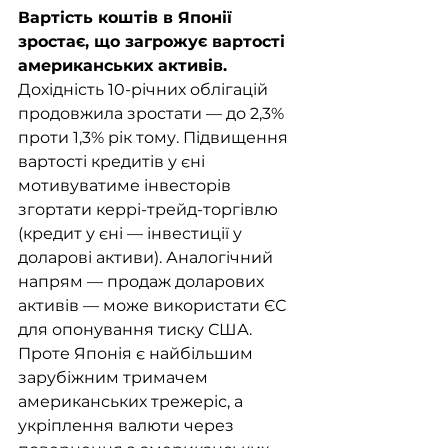
Вартість коштів в Японії 
зростає, що загрожує вартості 
американських активів. 
Дохідність 10-річних облігацій 
продовжила зростати — до 2,3% 
проти 1,3% рік тому. Підвищення 
вартості кредитів у єні 
мотивуватиме інвесторів 
згортати керрі-трейд-торгівлю 
(кредит у єні — інвестиції у 
доларові активи). Аналогічний 
напрям — продаж доларових 
активів — може використати ЄС 
для опонування тиску США. 
Проте Японія є найбільшим 
зарубіжним тримачем 
американських трежеріс, а 
укріплення валюти через 