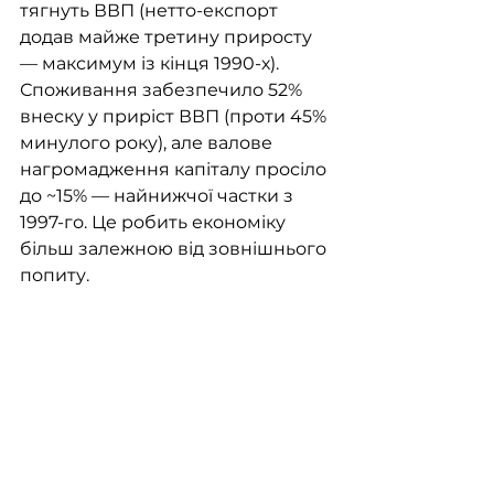
тягнуть ВВП (нетто-експорт 
додав майже третину приросту 
— максимум із кінця 1990-х). 
Споживання забезпечило 52% 
внеску у приріст ВВП (проти 45% 
минулого року), але валове 
нагромадження капіталу просіло 
до ~15% — найнижчої частки з 
1997-го. Це робить економіку 
більш залежною від зовнішнього 
попиту. 