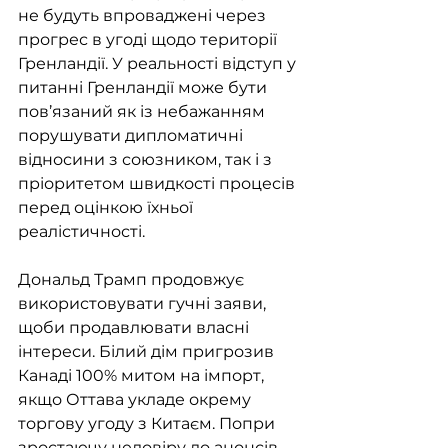
не будуть впроваджені через 
прогрес в угоді щодо території 
Гренландії. У реальності відступ у 
питанні Гренландії може бути 
пов’язаний як із небажанням 
порушувати дипломатичні 
відносини з союзником, так і з 
пріоритетом швидкості процесів 
перед оцінкою їхньої 
реалістичності.
Дональд Трамп продовжує 
використовувати гучні заяви, 
щоби продавлювати власні 
інтереси. Білий дім пригрозив 
Канаді 100% митом на імпорт, 
якщо Оттава укладе окрему 
торгову угоду з Китаєм. Попри 
зростаючу недовіру до анонсів 