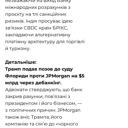
незважаючи на вихід Банку 
міжнародних розрахунків з 
проєкту на тлі санкційних 
ризиків. Індія просуває ідею 
зв’язки CBDC країн БРІКС, 
закладаючи альтернативну 
платіжну архітектуру для торгівлі 
й туризму.
Детальніше:
Трамп подав позов до суду 
Флориди проти JPMorgan на $5 
млрд через дебанкінг. 
Адвокати стверджують, що банк 
закрив рахунки, пов’язані з 
президентом і його бізнесом, — 
з політичних причин. JPMorgan 
також вніс Трампа, його 
компанію та сім’ю до «чорного 