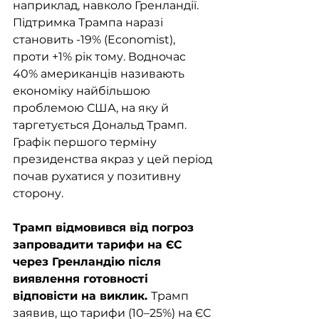
наприклад, навколо Гренландії. 
Підтримка Трампа наразі 
становить -19% (Economist), 
проти +1% рік тому. Водночас 
40% американців називають 
економіку найбільшою 
проблемою США, на яку й 
таргетується Дональд Трамп. 
Графік першого терміну 
президенства якраз у цей період 
почав рухатися у позитивну 
сторону.
Трамп відмовився від погроз 
запровадити тарифи на ЄС 
через Гренландію після 
виявлення готовності 
відповісти на виклик. 
Трамп 
заявив, що тарифи (10–25%) на ЄС 