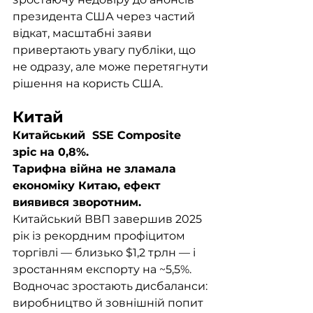
президента США через частий 
відкат, масштабні заяви 
привертають увагу публіки, що 
не одразу, але може перетягнути 
рішення на користь США.
Китай
Китайський  SSE Composite 
зріс на 0,8%.
Тарифна війна не зламала 
економіку Китаю, ефект 
виявився зворотним. 
Китайський ВВП завершив 2025 
рік із рекордним профіцитом 
торгівлі — близько $1,2 трлн — і 
зростанням експорту на ~5,5%. 
Водночас зростають дисбаланси: 
виробництво й зовнішній попит 