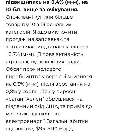
підвищились на 0,4% (м-м), на 
10 б.п. вище за очікування. 
Споживачі купили більше 
товарів у 10 з 13 основних 
категорій. Якщо виключити 
продажі на заправках, та 
автозапчастин, динаміка склала 
+0,7% (м-м).  Ділова активність 
страждає від кризових подій. 
Обсяг промислового 
виробництва у вересні знизився 
на 0,3% (м-м), після зростання на 
0,8% у серпні. Так, у вересні 
ураган “Хелен” обрушився на 
південний схід США, та привів до 
масових відключень 
електроенергії. Загальні збитки 
оцінюють у $95–$110 млрд.