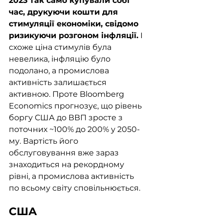
2023 так само купували собі 
час, друкуючи кошти для 
стимуляції економіки, свідомо 
ризикуючи розгоном інфляції.
 І 
схоже ціна стимулів була 
невелика, інфляцію було 
подолано, а промислова 
активність залишається 
активною. Проте Bloomberg 
Economics прогнозує, що рівень 
боргу США до ВВП зросте з 
поточних ~100% до 200% у 2050-
му. Вартість його 
обслуговування вже зараз 
знаходиться на рекордному 
рівні, а промислова активність 
по всьому світу сповільнюється. 
США