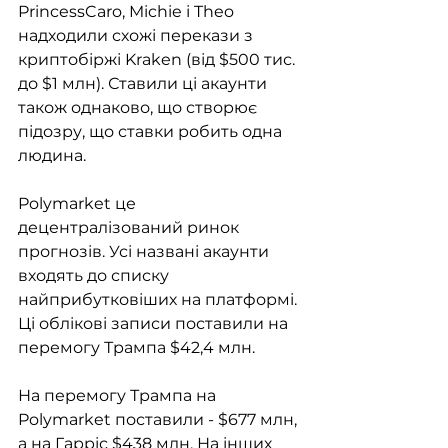
PrincessCaro, Michie і Theo 
надходили схожі перекази з 
криптобіржі Kraken (від $500 тис. 
до $1 млн). Ставили ці акаунти 
також однаково, що створює 
підозру, що ставки робить одна 
людина. 
Polymarket це 
децентралізований ринок 
прогнозів. Усі названі акаунти 
входять до списку 
найприбутковіших на платформі. 
Ці облікові записи поставили на 
перемогу Трампа $42,4 млн.
На перемогу Трампа на 
Polymarket поставили - $677 млн, 
а на Гарріс $438 млн. На інших 