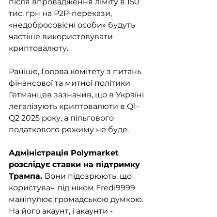
після впровадження ліміту в 150 
тис. грн на P2P-перекази, 
«недобросовісні особи» будуть 
частіше використовувати 
криптовалюту. 
Раніше, Голова комітету з питань 
фінансової та митної політики 
Гетманцев зазначив, що в Україні 
легалізують криптовалюти в Q1-
Q2 2025 року, а пільгового 
податкового режиму не буде.
Адміністрація Polymarket 
розслідує ставки на підтримку 
Трампа. 
Вони підозрюють, що 
користувач під ніком Fredi9999 
маніпулює громадською думкою. 
На його акаунт, і акаунти - 