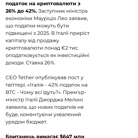
податок на криптовалюти з 
26% до 42%.
 Заступник міністра 
економіки Мауріціо Лео заявив, 
що податки можуть бути 
підвищені з 2025. В Італії приріст 
капіталу від продажу 
криптовалюти понад €2 тис. 
оподатковується як інвестиційні 
доходи. Ставка 26%. 
CEO Tether опублікував пост у 
твіттері. «Італія - 42% податок на 
BTC - Чому всі їдуть?». Прем'єр-
міністр Італії Джорджа Мелоні 
заявила, що нових податків не 
буде, коментуючи ухвалений 
урядом бюджет.
Британець вимагає $647 млн 