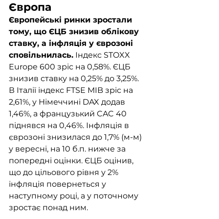
Європа
Європейські ринки зростали 
тому, що ЄЦБ знизив облікову 
ставку, а інфляція у єврозоні 
сповільнилась.
 Індекс STOXX 
Europe 600 зріс на 0,58%. ЄЦБ 
знизив ставку на 0,25% до 3,25%. 
В Італії індекс FTSE MIB зріс на 
2,61%, у Німеччині DAX додав 
1,46%, а французький CAC 40 
піднявся на 0,46%. Інфляція в 
єврозоні знизилася до 1,7% (м-м) 
у вересні, на 10 б.п. нижче за 
попередні оцінки. ЄЦБ оцінив, 
що до цільового рівня у 2% 
інфляція повернеться у 
наступному році, а у поточному 
зростає понад ним. 