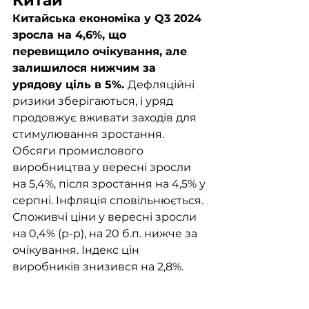
Китай
Китайська економіка у Q3 2024 
зросла на 4,6%, що 
перевищило очікування, але 
залишилося нижчим за 
урядову ціль в 5%. 
Дефляційні 
ризики зберігаються, і уряд 
продовжує вживати заходів для 
стимулювання зростання. 
Обсяги промислового 
виробництва у вересні зросли 
на 5,4%, після зростання на 4,5% у 
серпні. Інфляція сповільнюється. 
Споживчі ціни у вересні зросли 
на 0,4% (р-р), на 20 б.п. нижче за 
очікування. Індекс цін 
виробників знизився на 2,8%.