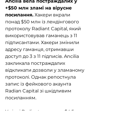
Ancilia вела постраждалих у 
+$50 млн зламі на вірусне 
посилання.
 Хакери вкрали 
понад $50 млн із лендінгового 
протоколу Radiant Capital, який 
використовував гаманець з 11 
підписантами. Хакери змінили 
адресу гаманця, отримавши 
доступ до 3 з 11 підписів. Ancilia 
закликала постраждалих 
відкликати дозволи у зламаному 
протоколі. Однак репостнула 
запис із фейкового акаунта 
Radian Capital зі шкідливим 
посиланням. 
У січні Radiant втратили $4,5 млн 
через іншу вразливість у своїх 
смарт-контрактах.