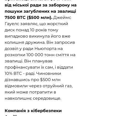
від міської ради за заборону на 
пошуки загублених на звалищі 
7500 BTC ($500 млн).
 Джеймс 
Гауелс заявляє, що жорсткий 
диск понад 10 років тому 
випадково викинула його вже 
колишня дружина. Він запросив 
дозвіл у ради Ньюпорта на 
розкопки 100 000 тонн сміття на 
звалищі. Він планував 
профінансувати їх сам, і віддати 
10% BTC - раді. Чиновники 
дізнавшись про $500 млн 
відмовили через отруйний газ, 
який може потрапити в 
навколишнє середовище.
Компанія з кібербезпеки 