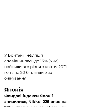
У Британії інфляція 
сповільнилась до 1,7% (м-м), 
найнижчого рівня з квітня 2021-
го та на 20 б.п. нижче за 
очікування.
Японія
Фондові індекси Японії 
знизилися, Nikkei 225 впав на 