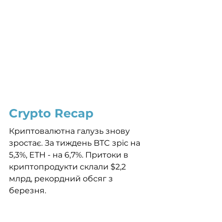
Crypto Recap
Криптовалютна галузь знову 
зростає. За тиждень BTC зріс на 
5,3%, ETH - на 6,7%. Притоки в 
криптопродукти склали $2,2 
млрд, рекордний обсяг з 
березня. 