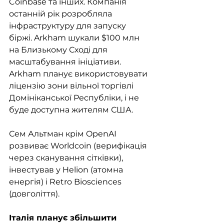
Coinbase та інших. Компанія 
останній рік розробляла 
інфраструктуру для запуску 
біржі. Arkham шукали $100 млн 
на Близькому Сході для 
масштабування ініціативи. 
Arkham планує використовувати 
ліцензію зони вільної торгівлі 
Домініканської Республіки, і не 
буде доступна жителям США. 
Сем Альтман крім OpenAI 
розвиває Worldcoin (верифікація 
через сканування сітківки), 
інвестував у Helion (атомна 
енергія) і Retro Biosciences 
(довголіття).
Італія планує збільшити 