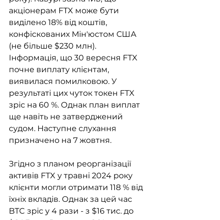
акціонерам FTX може бути 
виділено 18% від коштів, 
конфіскованих Мін'юстом США 
(не більше $230 млн). 
Інформація, що 30 вересня FTX 
почне виплату клієнтам, 
виявилася помилковою. У 
результаті цих чуток токен FTX 
зріс на 60 %. Однак план виплат 
ще навіть не затверджений 
судом. Наступне слухання 
призначено на 7 жовтня.
Згідно з планом реорганізації 
активів FTX у травні 2024 року 
клієнти могли отримати 118 % від 
їхніх вкладів. Однак за цей час 
BTC зріс у 4 рази - з $16 тис. до 