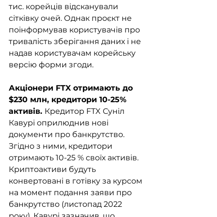
тис. корейців відсканували 
сітківку очей. Однак проєкт не 
поінформував користувачів про 
тривалість зберігання даних і не 
надав користувачам корейську 
версію форми згоди.
Акціонери FTX отримають до 
$230 млн, кредитори 10-25% 
активів. 
Кредитор FTX Суніл 
Кавурі оприлюднив нові 
документи про банкрутство. 
Згідно з ними, кредитори 
отримають 10-25 % своїх активів. 
Криптоактиви будуть 
конвертовані в готівку за курсом 
на момент подання заяви про 
банкрутство (листопад 2022 
року). Кавурі зазначив, що 