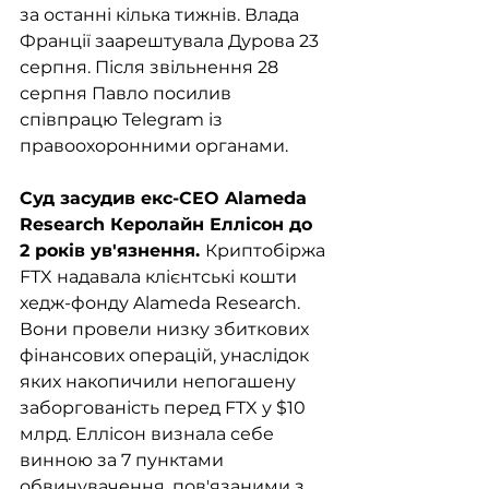
за останні кілька тижнів. Влада 
Франції заарештувала Дурова 23 
серпня. Після звільнення 28 
серпня Павло посилив 
співпрацю Telegram із 
правоохоронними органами.
Суд засудив екс-CEO Alameda 
Research Керолайн Еллісон до 
2 років ув'язнення. 
Криптобіржа 
FTX надавала клієнтські кошти 
хедж-фонду Alameda Research. 
Вони провели низку збиткових 
фінансових операцій, унаслідок 
яких накопичили непогашену 
заборгованість перед FTX у $10 
млрд. Еллісон визнала себе 
винною за 7 пунктами 
обвинувачення, пов'язаними з 