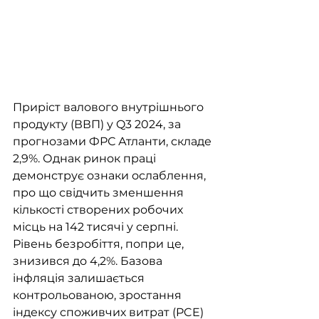
Приріст валового внутрішнього 
продукту (ВВП) у Q3 2024, за 
прогнозами ФРС Атланти, складе 
2,9%. Однак ринок праці 
демонструє ознаки ослаблення, 
про що свідчить зменшення 
кількості створених робочих 
місць на 142 тисячі у серпні. 
Рівень безробіття, попри це, 
знизився до 4,2%. Базова 
інфляція залишається 
контрольованою, зростання 
індексу споживчих витрат (PCE) 