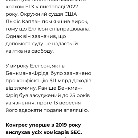
крахом FTX у листопаді 2022 
року. Окружний суддя США 
Льюїс Каплан пом'якшив вирок, 
тому що Еллісон співпрацювала. 
Однак він зазначив, що 
допомога суду не надасть їй 
квитка на свободу. 
У вироку Еллісон, як і в 
Бенкмана-Фріда, було зазначено 
про конфіскацію $11 млрд доходів 
від злочину. Раніше Бенкман-
Фрід був засуджений до 25 років 
ув'язнення, проте 13 вересня 
його адвокати подали апеляцію.
Конгрес уперше з 2019 року 
вислухав усіх комісарів SEC. 