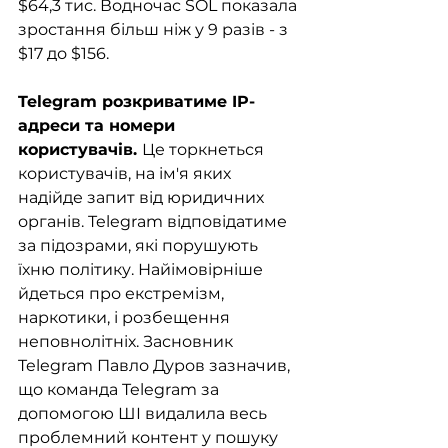
$64,3 тис. Водночас SOL показала 
зростання більш ніж у 9 разів - з 
$17 до $156. 
Telegram розкриватиме IP-
адреси та номери 
користувачів. 
Це торкнеться 
користувачів, на ім'я яких 
надійде запит від юридичних 
органів. Telegram відповідатиме 
за підозрами, які порушують 
їхню політику. Найімовірніше 
йдеться про екстремізм, 
наркотики, і розбещення 
неповнолітніх. Засновник 
Telegram Павло Дуров зазначив, 
що команда Telegram за 
допомогою ШІ видалила весь 
проблемний контент у пошуку 