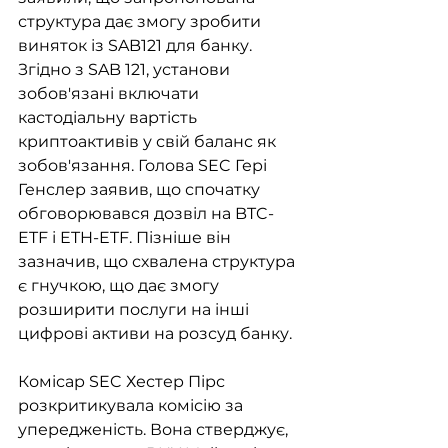
структура дає змогу зробити 
виняток із SAB121 для банку. 
Згідно з SAB 121, установи 
зобов'язані включати 
кастодіальну вартість 
криптоактивів у свій баланс як 
зобов'язання. Голова SEC Гері 
Генслер заявив, що спочатку 
обговорювався дозвіл на BTC-
ETF і ETH-ETF. Пізніше він 
зазначив, що схвалена структура 
є гнучкою, що дає змогу 
розширити послуги на інші 
цифрові активи на розсуд банку.
Комісар SEC Хестер Пірс 
розкритикувала комісію за 
упередженість. Вона стверджує, 