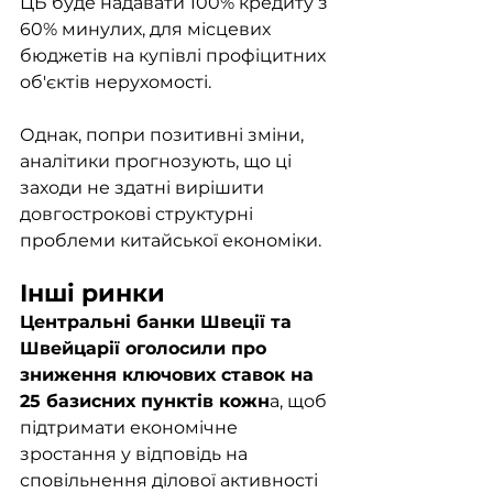
ЦБ буде надавати 100% кредиту з 
60% минулих, для місцевих 
бюджетів на купівлі профіцитних 
об'єктів нерухомості. 
Однак, попри позитивні зміни, 
аналітики прогнозують, що ці 
заходи не здатні вирішити 
довгострокові структурні 
проблеми китайської економіки.
Інші ринки
Центральні банки Швеції та 
Швейцарії оголосили про 
зниження ключових ставок на 
25 базисних пунктів кожн
а, щоб 
підтримати економічне 
зростання у відповідь на 
сповільнення ділової активності 