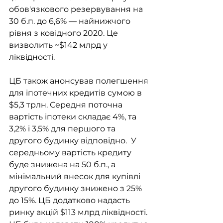
обов'язкового резервування на 
30 б.п. до 6,6% — найнижчого 
рівня з ковідного 2020. Це 
визволить ~$142 млрд у 
ліквідності.
ЦБ також анонсував полегшення 
для іпотечних кредитів сумою в 
$5,3 трлн. Середня поточна 
вартість іпотеки складає 4%, та 
3,2% і 3,5% для першого та 
другого будинку відповідно.  У 
середньому вартість кредиту 
буде знижена на 50 б.п., а 
мінімальний внесок для купівлі 
другого будинку знижено з 25% 
до 15%. ЦБ додатково надасть 
ринку акцій $113 млрд ліквідності. 