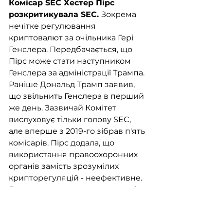
Комісар SEC Хестер Пірс 
розкритикувала SEC. 
Зокрема 
нечітке регулювання 
криптовалют за очільника Гері 
Генслера. Передбачається, що 
Пірс може стати наступником 
Генслера за адміністрації Трампа. 
Раніше Дональд Трамп заявив, 
що звільнить Генслера в перший 
же день. Зазвичай Комітет 
вислуховує тільки голову SEC, 
але вперше з 2019-го зібрав п'ять 
комісарів. Пірс додала, що 
використання правоохоронних 
органів замість зрозумілих 
крипторегуляцій - неефективне. 
Генслер заперечив, що поточні 
регуляції достатні, і нові 
регуляції (FIT21) створять правові 