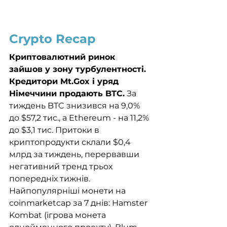
Crypto Recap
Криптовалютний ринок 
зайшов у зону турбулентності. 
Кредитори Mt.Gox і уряд 
Німеччини продають BTC.
 За 
тиждень BTC знизився на 9,0% 
до $57,2 тис., а Ethereum - на 11,2% 
до $3,1 тис. Притоки в 
криптопродукти склали $0,4 
млрд за тиждень, перервавши 
негативний тренд трьох 
попередніх тижнів. 
Найпопулярніші монети на 
coinmarketcap за 7 днів: Hamster 
Kombat (ігрова монета 