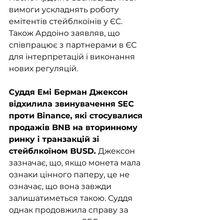
вимоги ускладнять роботу 
емітентів стейблкоїнів у ЄС. 
Також Ардоіно заявляв, що 
співпрацює з партнерами в ЄС 
для інтерпретацій і виконання 
нових регуляцій.
Суддя Емі Берман Джексон 
відхилила звинувачення SEC 
проти Binance, які стосувалися 
продажів BNB на вторинному 
ринку і транзакцій зі 
стейблкоїном BUSD. 
Джексон 
зазначає, що, якщо монета мала 
ознаки цінного паперу, це не 
означає, що вона завжди 
залишатиметься такою. Суддя 
однак продовжила справу за 