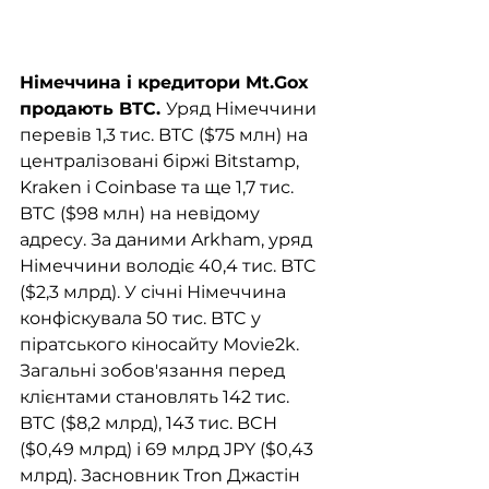
Німеччина і кредитори Mt.Gox 
продають BTC. 
Уряд Німеччини 
перевів 1,3 тис. BTC ($75 млн) на 
централізовані біржі Bitstamp, 
Kraken і Coinbase та ще 1,7 тис. 
BTC ($98 млн) на невідому 
адресу. За даними Arkham, уряд 
Німеччини володіє 40,4 тис. BTC 
($2,3 млрд). У січні Німеччина 
конфіскувала 50 тис. BTC у 
піратського кіносайту Movie2k. 
Загальні зобов'язання перед 
клієнтами становлять 142 тис. 
BTC ($8,2 млрд), 143 тис. BCH 
($0,49 млрд) і 69 млрд JPY ($0,43 
млрд). Засновник Tron Джастін 