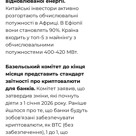
відновлюваної енергії. 
Китайські інвестори активно 
розгортають обчислювальні 
потужності в Африці. В Ефіопії 
вони становлять 90%. Країна 
входить у топ-5 з майнінгу з 
обчислювальними 
потужностями 400-420 МВт.
Базельський комітет до кінця 
місяця представить стандарт 
звітності про криптовалюти 
для банків.
 Комітет заявив, що 
затвердив зміни, які почнуть 
діяти з 1 січня 2026 року. Раніше 
йшлося про те, що банки будуть 
зобов'язані забезпечувати 
криптовалюти, як BTC (без 
забезпечення), 1 до 1, що 