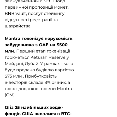
звинуваченнями SEC щодо 
первинної пропозиції монет, 
BNB Vault, послуг стейкінгу, 
відсутності реєстрації та 
шахрайства. 
Mantra токенізує нерухомість 
забудовника з ОАЕ на $500 
млн. 
Перший етап токенізації 
торкнеться Keturah Reserve у 
Мейдані, Дубай. У рамках нього 
буде продано будівлю вартістю 
$75 млн . Прибутковість 
інвесторів складе 8% річних, а 
також додаткові токени Mantra 
(OM). 
13 із 25 найбільших хедж-
фондів США вклалися в BTC-