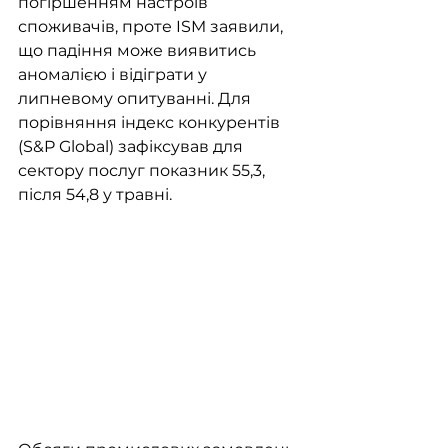
погіршенням настроїв 
споживачів, проте ISM заявили, 
що падіння може виявитись 
аномалією і відіграти у 
липневому опитуванні. Для 
порівняння індекс конкурентів 
(S&P Global) зафіксував для 
сектору послуг показник 55,3, 
після 54,8 у травні.