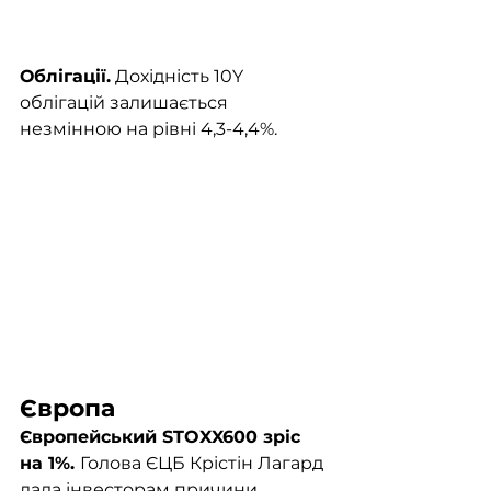
Облігації.
 Дохідність 10Y 
облігацій залишається 
незмінною на рівні 4,3-4,4%.
Європа
Європейський STOXX600 зріс 
на 1%. 
Голова ЄЦБ Крістін Лагард 
дала інвесторам причини 