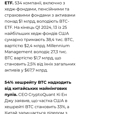
ETF. 
534 компанії, включно з 
хедж-фондами, пенсійними та 
страховими фондами з активами 
понад $1 млрд, володіють BTC-
ETF. На кінець Q1 2024, 13 із 25 
найбільших хедж-фондів США 
сумарно тримають 38,4 тис. BTC, 
вартістю $2,4 млрд. Millennium 
Management володіє 27,3 тис. 
BTC вартістю $1,7 млрд, що 
становить 2,5% від їхніх загальних 
активів у $67,7 млрд. 
54% хешрейту BTC надходить 
від китайських майнінгових 
пулів.
 CEO CryptoQuant Кі Ен 
Джу заявив, що частка США в 
хешрейті BTC становить 33%, а 
Китай залишається лідером з 