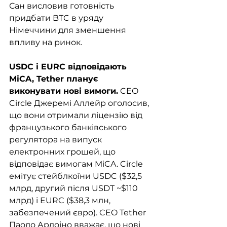
Сан висловив готовність 
придбати BTC в уряду 
Німеччини для зменшення 
впливу на ринок.
USDC і EURC відповідають 
MiCA, Tether планує 
виконувати нові вимоги.
 CEO 
Circle Джеремі Аллейр оголосив, 
що вони отримали ліцензію від 
французького банківського 
регулятора на випуск 
електронних грошей, що 
відповідає вимогам MiCA. Circle 
емітує стейблкоїни USDC ($32,5 
млрд, другий після USDT ~$110 
млрд) і EURC ($38,3 млн, 
забезпечений євро). CEO Tether 
Паоло Ардоіно вважає, що нові 