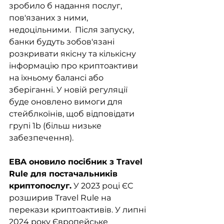
зробило б надання послуг, 
пов'язаних з ними, 
недоцільними.  Після запуску, 
банки будуть зобов'язані 
розкривати якісну та кількісну 
інформацію про криптоактиви 
на їхньому балансі або 
зберіганні. У новій регуляції 
буде оновлено вимоги для 
стейблкоїнів, щоб відповідати 
групі 1b (більш низьке 
забезпечення). 
EBA оновило посібник з Travel 
Rule для постачальників 
криптопослуг.
 У 2023 році ЄС 
розширив Travel Rule на 
перекази криптоактивів. У липні 
2024 року Європейське 