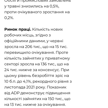
Обсяги промислових замовлень 
у травні знизились на 0,5%, 
проти очікуваного зростання на 
0,2%.
Ринок праці.
 Кількість нових 
робочих місць, згідно з 
офіційними даними, у червні 
зросла на 206 тис., що на 15 тис. 
перевищило очікування. Проте 
кількість зайнятих у приватному 
секторі зросла на 136 тис., що на 
24 тис. нижче за консенсус. При 
цьому рівень безробіття зріс на 
10 б.п. до 4,1%, рекордного рівня з 
листопада 2021 року. Показник 
від ADP демонструє підвищення 
кількості зайнятих на 150 тис., що 
на 13 тис. нижче за очікування. 