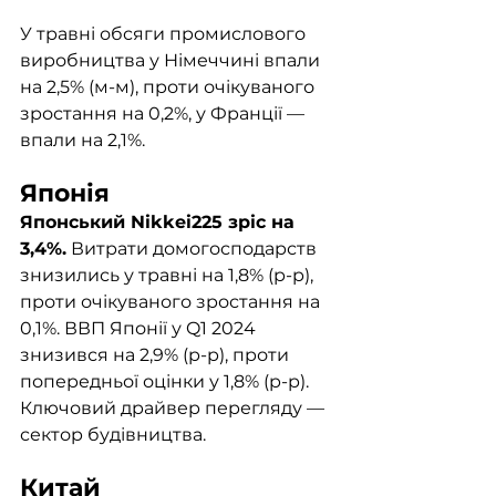
У травні обсяги промислового 
виробництва у Німеччині впали 
на 2,5% (м-м), проти очікуваного 
зростання на 0,2%, у Франції — 
впали на 2,1%.
Японія
Японський Nikkei225 зріс на 
3,4%.
 Витрати домогосподарств 
знизились у травні на 1,8% (р-р), 
проти очікуваного зростання на 
0,1%. ВВП Японії у Q1 2024 
знизився на 2,9% (р-р), проти 
попередньої оцінки у 1,8% (р-р). 
Ключовий драйвер перегляду — 
сектор будівництва.
Китай