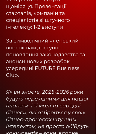
щомісяця.
Презентації
стартапів, компаній та
спеціалістів зі штучного
інтелекту: 1-2 виступи
За символічний членський
внесок вам доступні
поновлення законодавства та
анонси нових розробок
усередині FUTURE Business
Club.
Як ви знаєте,
2025-2026
роки
будуть перехідними для нашої
планети, і ті малі та середні
бізнеси, які озброїться у своїх
бізнес-процесах штучним
інтелектом, не просто обійдуть
конкурентів – вони, власне,