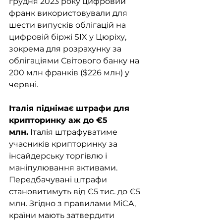
грудня 2023 року цифровий 
франк використовували для 
шести випусків облігацій на 
цифровій біржі SIX у Цюріху, 
зокрема для розрахунку за 
облігаціями Світового банку на 
200 млн франків ($226 млн) у 
червні. 
Італія піднімає штрафи для 
крипторинку аж до €5 
млн.
 Італія штрафуватиме 
учасників крипторинку за 
інсайдерську торгівлю і 
маніпулювання активами. 
Передбачувані штрафи 
становитимуть від €5 тис. до €5 
млн. Згідно з правилами MiCA, 
країни мають затвердити 