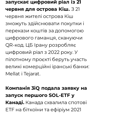
запускає цифровий ріал із 21 
червня для острова Кіш. 
З 21 
червня жителі острова Кіш 
зможуть здійснювати покупки і 
перекази коштів за допомогою 
цифрового гаманця, скануючи 
QR-код. ЦБ Ірану розробляє 
цифровий ріал з 2022 року. У 
пілотному проєкті беруть участь 
великі комерційні іранські банки: 
Mellat і Tejarat. 
Компанія 3iQ подала заявку на 
запуск першого SOL-ETF у 
Канаді.
 Канада схвалила спотові 
ETF на біткоїни та ефіріум 2021 
року, раніше, ніж у США 
з'явилися ф'ючерсні 
інструменти. У разі схвалення 