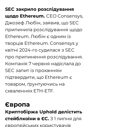
SEC закрило розслідування 
щодо Ethereum. 
CEO Consensys, 
Джозеф Любін, заявив, що SEC 
припинила розслідування щодо 
Ethereum. Любін є одним із 
творців Ethereum. Consensys у 
квітні 2024-го судилася з SEC 
про припинення розслідування. 
Компанія 7 червня надіслала до 
SEC запит із проханням 
підтвердити, що Ethereum є 
товаром, ґрунтуючись на 
схваленнях ETH-ETF.
Європа
Криптобіржа Uphold делістить 
стейблкоїни в ЄС.
 З 1 липня для 
європейських користувачів 