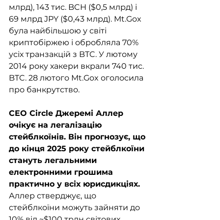
млрд), 143 тис. BCH ($0,5 млрд) і 
69 млрд JPY ($0,43 млрд). Mt.Gox 
була найбільшою у світі 
криптобіржею і обробляла 70% 
усіх транзакцій з BTC. У лютому 
2014 року хакери вкрали 740 тис. 
BTC. 28 лютого Mt.Gox оголосила 
про банкрутство.
CEO Circle Джеремі Аллер 
очікує на легалізацію 
стейблкоїнів. Він прогнозує, що 
до кінця 2025 року стейблкоїни 
стануть легальними 
електронними грошима 
практично у всіх юрисдикціях. 
Аллер стверджує, що 
стейблкоїни можуть зайняти до 
10% від ~$100 трлн світових 