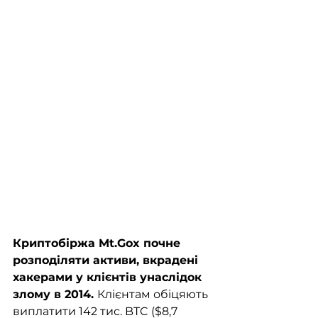
Криптобіржа Mt.Gox почне 
розподіляти активи, вкрадені 
хакерами у клієнтів унаслідок 
злому в 2014. 
Клієнтам обіцяють 
виплатити 142 тис. BTC ($8,7 