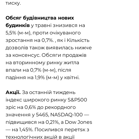
тиску. 
Обсяг будівництва нових 
будинків
 у травні знизився на 
5,5% (м-м), проти очікуваного 
зростання на 0,7%. , як і Кількість 
дозволів також виявилась нижче 
за консенсус. Обсяги продажів 
на вторинному ринку житла 
впали на 0,7% (м-м), після 
падіння на 1,9% (м-м) у квітні. 
Акції. 
За останній тиждень 
індекс широкого ринку S&P500 
зріс на 0,6% до рекордного 
значення у 5465, NASDAQ-100 — 
підвищився на 0,21%, а Dow Jones 
— на 1,45%. Посилився перетsк з 
технологічних акцій в акції 