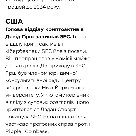
грошей до 2034 року. 
США
Голова відділу криптоактивів 
Девід Гірш залишає SEC. 
Глава 
відділу криптоактивів і 
кібербезпеки SEC йде з посади. 
Він пропрацював у Комісії майже 
дев'ять років. До приходу в SEC, 
Гірш був членом юридичної 
консультативної ради Центру 
кібербезпеки Нью-Йоркського 
університету. У лютому керівник 
відділу з судових розглядів щодо 
криптовалют Ладан Стюарт 
покинула SEC. Вона пішла після 
частково програних справ проти 
Ripple і Coinbase. 