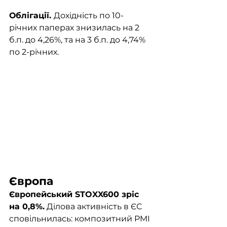
Облігації. 
Дохідність по 10-
річних паперах знизилась на 2 
б.п. до 4,26%, та на 3 б.п. до 4,74% 
по 2-річних.
Європа
Європейський STOXX600 зріс 
на 0,8%.
 Ділова активність в ЄС 
сповільнилась: композитний PMI 