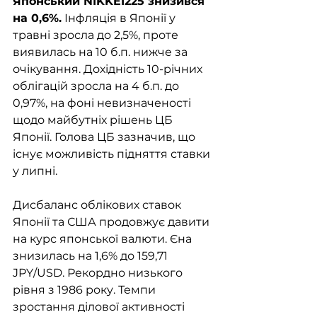
Японський NIKKEI225 знизився 
на 0,6%.
 Інфляція в Японії у 
травні зросла до 2,5%, проте 
виявилась на 10 б.п. нижче за 
очікування. Дохідність 10-річних 
облігацій зросла на 4 б.п. до 
0,97%, на фоні невизначеності 
щодо майбутніх рішень ЦБ 
Японії. Голова ЦБ зазначив, що 
існує можливість підняття ставки 
у липні. 
Дисбаланс облікових ставок 
Японії та США продовжує давити 
на курс японської валюти. Єна 
знизилась на 1,6% до 159,71 
JPY/USD. Рекордно низького 
рівня з 1986 року. Темпи 
зростання ділової активності 