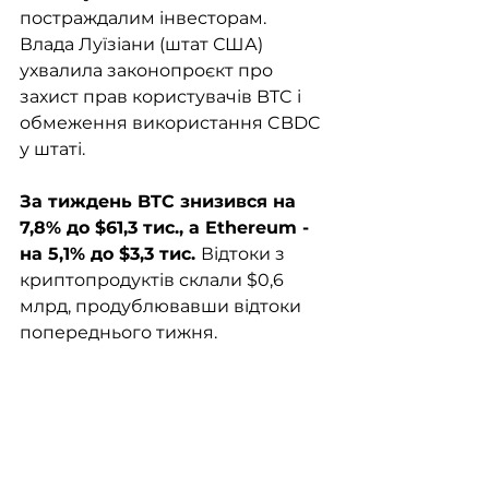
постраждалим інвесторам.  
Влада Луїзіани (штат США) 
ухвалила законопроєкт про 
захист прав користувачів BTC і 
обмеження використання CBDC 
у штаті. 
За тиждень BTC знизився на 
7,8% до $61,3 тис., а Ethereum - 
на 5,1% до $3,3 тис. 
Відтоки з 
криптопродуктів склали $0,6 
млрд, продублювавши відтоки 
попереднього тижня.