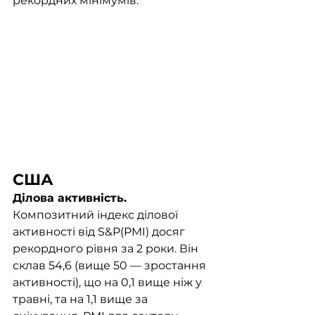
рекордних мінімумів. 
США
Ділова активність. 
Композитний індекс ділової 
активності від S&P(PMI) досяг 
рекордного рівня за 2 роки. Він 
склав 54,6 (вище 50 — зростання 
активності), що на 0,1 вище ніж у 
травні, та на 1,1 вище за 