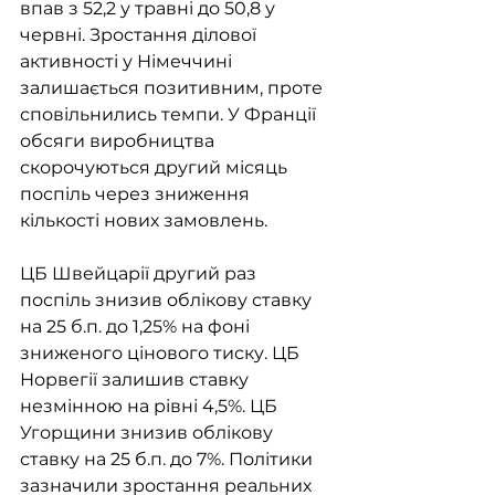
впав з 52,2 у травні до 50,8 у 
червні. Зростання ділової 
активності у Німеччині 
залишається позитивним, проте 
сповільнились темпи. У Франції 
обсяги виробництва 
скорочуються другий місяць 
поспіль через зниження 
кількості нових замовлень. 
ЦБ Швейцарії другий раз 
поспіль знизив облікову ставку 
на 25 б.п. до 1,25% на фоні 
зниженого цінового тиску. ЦБ 
Норвегії залишив ставку 
незмінною на рівні 4,5%. ЦБ 
Угорщини знизив облікову 
ставку на 25 б.п. до 7%. Політики 
зазначили зростання реальних 