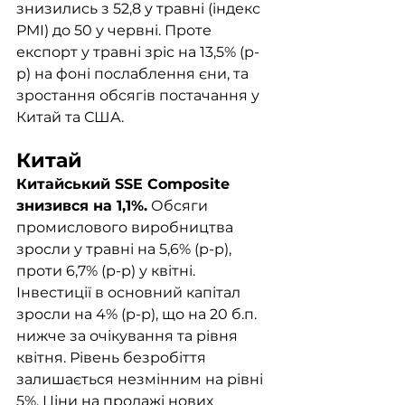
знизились з 52,8 у травні (індекс 
PMI) до 50 у червні. Проте 
експорт у травні зріс на 13,5% (р-
р) на фоні послаблення єни, та 
зростання обсягів постачання у 
Китай та США. 
Китай
Китайський SSE Composite 
знизився на 1,1%.
 Обсяги 
промислового виробництва 
зросли у травні на 5,6% (р-р), 
проти 6,7% (р-р) у квітні. 
Інвестиції в основний капітал 
зросли на 4% (р-р), що на 20 б.п. 
нижче за очікування та рівня 
квітня. Рівень безробіття 
залишається незмінним на рівні 
5%. Ціни на продажі нових 