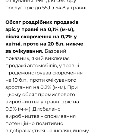
очікування. PMI для сектору 
послуг зріс до 55,1 з 54,8 у травні.  
Обсяг роздрібних продажів 
зріс у травні на 0,1% (м-м), 
після скорочення на 0,2% у 
квітні, проте на 20 б.п. нижче 
за очікування. 
Базовий 
показник, який виключає 
продажі автомобілів, у травні 
продемонстрував скорочення 
на 10 б.п., проти очікуваного 
зростання на 0,2% (м-м). При 
цьому обсяг промислового 
виробництва у травні зріс на 
0,9% (м-м). Дисбаланс 
виробництва – споживання 
потенційно позитивно 
відображається на інфляційному 