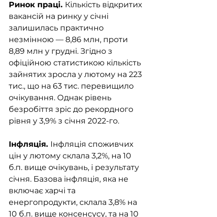
Ринок праці. 
Кількість відкритих 
вакансій на ринку у січні 
залишилась практично 
незмінною — 8,86 млн, проти 
8,89 млн у грудні. Згідно з 
офіційною статистикою кількість 
зайнятих зросла у лютому на 223 
тис., що на 63 тис. перевищило 
очікування. Однак рівень 
безробіття зріс до рекордного 
рівня у 3,9% з січня 2022-го. 
Інфляція. 
Інфляція споживчих 
цін у лютому склала 3,2%, на 10 
б.п. вище очікувань, і результату 
січня. Базова інфляція, яка не 
включає харчі та 
енергопродукти, склала 3,8% на 
10 б.п. вище консенсусу, та на 10 