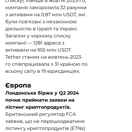
списку). Раніше в жовтні 2023-го, 
компанія заморозила 32 рахунки 
з активами на 0,87 млн USDT, які 
були пов'язані з незаконною 
діяльністю в Ізраїлі та Україні. 
Загалом у чорному списку 
компанії — 1281 адреса з 
активами на 955 млн USDT. 
Tether станом на жовтень 2023-
го співпрацювала з 31 країною по 
всьому світу в 19 юрисдикціях. 
Європа
Лондонська біржа у Q2 2024 
почне приймати заявки на 
лістинг криптопродуктів. 
Британський регулятор FCA 
заявив, що не перешкоджатиме 
лістингу криптопродуктів (ETNs) 