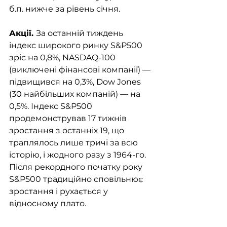
б.п. нижче за рівень січня. 
Акції. 
За останній тиждень 
індекс широкого ринку S&P500 
зріс на 0,8%, NASDAQ-100 
(виключені фінансові компанії) — 
підвищився на 0,3%, Dow Jones 
(30 найбільших компаній) — на 
0,5%. Індекс S&P500 
продемонстрував 17 тижнів 
зростання з останніх 19, що 
траплялось лише тричі за всю 
історію, і жодного разу з 1964-го. 
Після рекордного початку року 
S&P500 традиційно сповільнює 
зростання і рухається у 
відносному плато. 