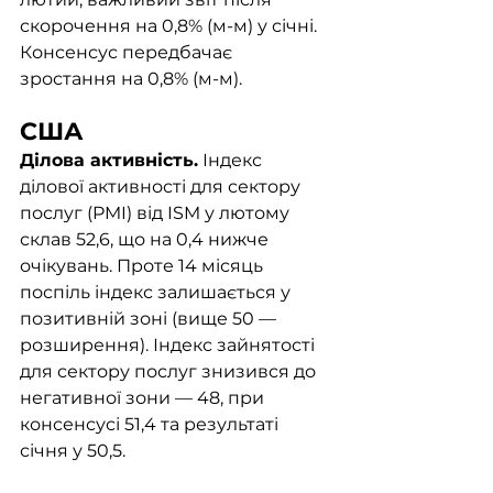
скорочення на 0,8% (м-м) у січні. 
Консенсус передбачає 
зростання на 0,8% (м-м). 
США
Ділова активність.
 Індекс 
ділової активності для сектору 
послуг (PMI) від ISM у лютому 
склав 52,6, що на 0,4 нижче 
очікувань. Проте 14 місяць 
поспіль індекс залишається у 
позитивній зоні (вище 50 — 
розширення). Індекс зайнятості 
для сектору послуг знизився до 
негативної зони — 48, при 
консенсусі 51,4 та результаті 
січня у 50,5. 