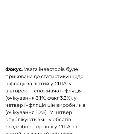
Фокус.
 Увага інвесторів буде 
прикована до статистики щодо 
інфляції за лютий у США: у 
вівторок — споживча інфляція 
(очікування 3,1%, факт 3,2%), у 
четвер інфляція цін виробників 
(очікування 1,2%).  У четвер 
опублікують зміну обсягів 
роздрібної торгівлі у США за 
лютий, важливий звіт після 