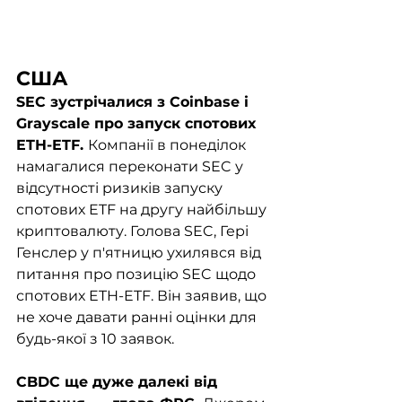
США
SEC зустрічалися з Coinbase і 
Grayscale про запуск спотових 
ETH-ETF. 
Компанії в понеділок 
намагалися переконати SEC у 
відсутності ризиків запуску 
спотових ETF на другу найбільшу 
криптовалюту. Голова SEC, Гері 
Генслер у п'ятницю ухилявся від 
питання про позицію SEC щодо 
спотових ETH-ETF. Він заявив, що 
не хоче давати ранні оцінки для 
будь-якої з 10 заявок.
CBDC ще дуже далекі від 