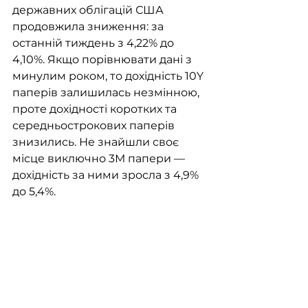
державних облігацій США 
продовжила зниження: за 
останній тиждень з 4,22% до 
4,10%. Якщо порівнювати дані з 
минулим роком, то дохідність 10Y 
паперів залишилась незмінною, 
проте дохідності коротких та 
середньострокових паперів 
знизились. Не знайшли своє 
місце виключно 3М папери — 
дохідність за ними зросла з 4,9% 
до 5,4%. 