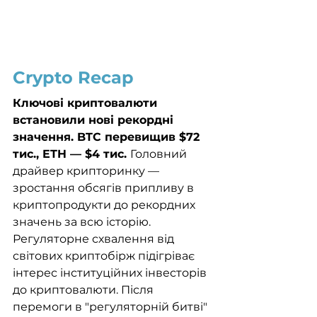
Crypto Recap
Ключові криптовалюти 
встановили нові рекордні 
значення. BTC перевищив $72 
тис., ETH — $4 тис. 
Головний 
драйвер крипторинку — 
зростання обсягів припливу в 
криптопродукти до рекордних 
значень за всю історію. 
Регуляторне схвалення від 
світових криптобірж підігріває 
інтерес інституційних інвесторів 
до криптовалюти. Після 
перемоги в "регуляторній битві" 