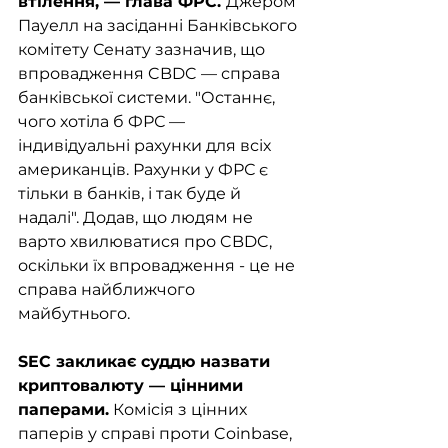
втілення, — глава ФРС. 
Джером 
Пауелл на засіданні Банківського 
комітету Сенату зазначив, що 
впровадження CBDC — справа 
банківської системи. "Останнє, 
чого хотіла б ФРС — 
індивідуальні рахунки для всіх 
американців. Рахунки у ФРС є 
тільки в банків, і так буде й 
надалі". Додав, що людям не 
варто хвилюватися про CBDC, 
оскільки їх впровадження - це не 
справа найближчого 
майбутнього. 
SEC закликає суддю назвати 
криптовалюту — цінними 
паперами.
 Комісія з цінних 
паперів у справі проти Coinbase, 