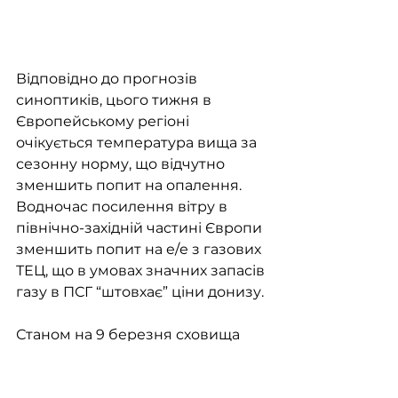
Відповідно до прогнозів 
синоптиків, цього тижня в 
Європейському регіоні 
очікується температура вища за 
сезонну норму, що відчутно 
зменшить попит на опалення. 
Водночас посилення вітру в 
північно-західній частині Європи 
зменшить попит на е/е з газових 
ТЕЦ, що в умовах значних запасів 
газу в ПСГ “штовхає” ціни донизу. 
Станом на 9 березня сховища 
заповнені на 60,7% (~64 млрд м3) 
або -1,5 млрд м3 за тиждень 