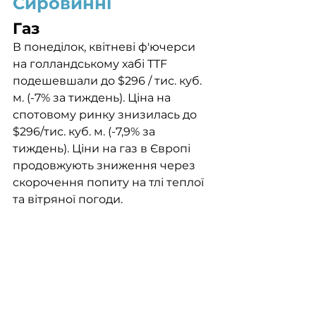
Сировинні
Газ
В понеділок, квітневі ф'ючерси 
на голландському хабі TTF 
подешевшали до $296 / тис. куб. 
м. (-7% за тиждень). Ціна на 
спотовому ринку знизилась до 
$296/тис. куб. м. (-7,9% за 
тиждень). Ціни на газ в Європі 
продовжують зниження через 
скорочення попиту на тлі теплої 
та вітряної погоди.