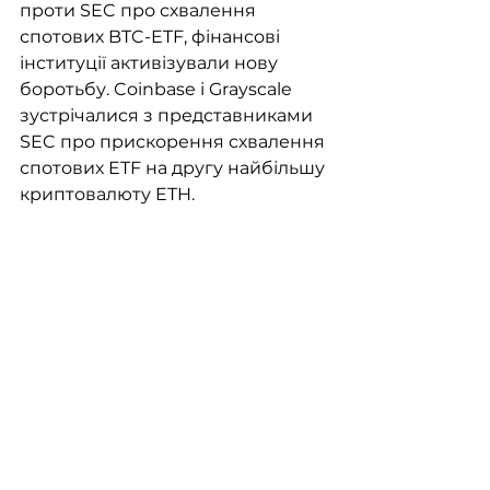
проти SEC про схвалення 
спотових BTC-ETF, фінансові 
інституції активізували нову 
боротьбу. Coinbase і Grayscale 
зустрічалися з представниками 
SEC про прискорення схвалення 
спотових ETF на другу найбільшу 
криптовалюту ETH. 