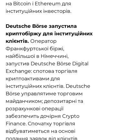
на Bitcoin і Ethereum для 
інституційних інвесторів. 
Deutsche Börse запустила 
криптобіржу для інституційних 
клієнтів. 
Оператор 
Франкфуртської біржі, 
найбільшої в Німеччині, 
запустив Deutsche Börse Digital 
Exchange: спотова торгівля 
криптоактивами для 
інституційних клієнтів. Deutsche 
Börse управлятиме торговим 
майданчиком; депозитарні та 
розрахункові операції 
забезпечить дочірня Crypto 
Finance. Спочатку торгівля 
відбуватиметься на основі 
подання заявок від клієнтів 