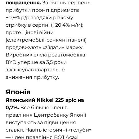
покращення.
 За січень–серпень 
прибутки промпідприємств 
+0,9% р/р завдяки різкому 
стрибку в серпні (+20,4% м/м); 
проте цінові війни 
(електромобілі, сонячні панелі) 
продовжують «з’їдати» маржу. 
Виробник електроавтомобілів 
BYD уперше за 3,5 роки 
зафіксував квартальне 
зниження прибутку.
Японія
Японський Nikkei 225 зріс на 
0,7%.
 Все більше членів 
правління Центробанку Японії 
виступають за підвищення 
ставки. Навіть історичні «голуби» 
— член правління BOJ Асахі 