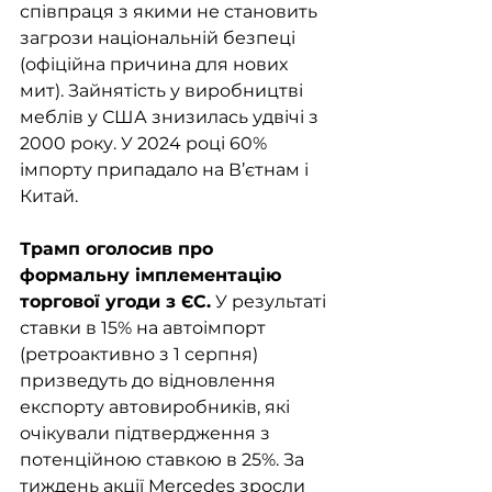
співпраця з якими не становить 
загрози національній безпеці 
(офіційна причина для нових 
мит). Зайнятість у виробництві 
меблів у США знизилась удвічі з 
2000 року. У 2024 році 60% 
імпорту припадало на В’єтнам і 
Китай.
Трамп оголосив про 
формальну імплементацію 
торгової угоди з ЄС.
 У результаті 
ставки в 15% на автоімпорт 
(ретроактивно з 1 серпня) 
призведуть до відновлення 
експорту автовиробників, які 
очікували підтвердження з 
потенційною ставкою в 25%. За 
тиждень акції Mercedes зросли 