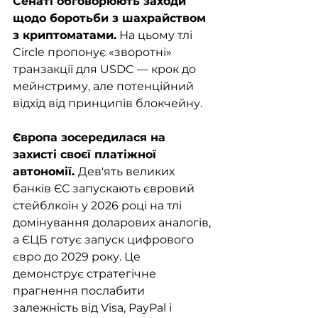
Сенаті обговорюють заходи 
щодо боротьби з шахрайством 
з криптоматами.
 На цьому тлі 
Circle пропонує «зворотні» 
транзакції для USDC — крок до 
мейнстриму, але потенційний 
відхід від принципів блокчейну.
Європа зосередилася на 
захисті своєї платіжної 
автономії. 
Дев'ять великих 
банків ЄС запускають євровий 
стейблкоїн у 2026 році на тлі 
домінування доларових аналогів, 
а ЄЦБ готує запуск цифрового 
євро до 2029 року. Це 
демонструє стратегічне 
прагнення послабити 
залежність від Visa, PayPal і 