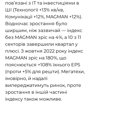
пов’язані з ІТ та інвестиціями в 
ШІ (Технології +13% кв/кв, 
Комунікації +12%, MAGMAN +12%). 
Водночас зростання було 
ширшим, ніж зазвичай — індекс 
без MAGMAN зріс на 4%, а 10 з 11 
секторів завершили квартал у 
плюсі. З жовтня 2022 року індекс 
MAGMAN зріс на 180%, що 
пояснюється +108% їхнього EPS 
(проти +5% для решти). Мегатехи, 
імовірно, й надалі 
випереджатимуть ринок, проте 
зростання в іншій частині 
індексу також можливе. 