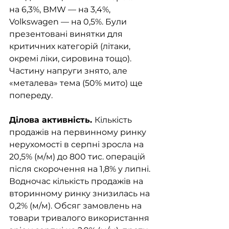
на 6,3%, BMW — на 3,4%, 
Volkswagen — на 0,5%. Були 
презентовані винятки для 
критичних категорій (літаки, 
окремі ліки, сировина тощо). 
Частину напруги знято, але 
«металева» тема (50% мито) ще 
попереду.
Ділова активність. 
Кількість 
продажів на первинному ринку 
нерухомості в серпні зросла на 
20,5% (м/м) до 800 тис. операцій 
після скорочення на 1,8% у липні. 
Водночас кількість продажів на 
вторинному ринку знизилась на 
0,2% (м/м). Обсяг замовлень на 
товари тривалого використання 