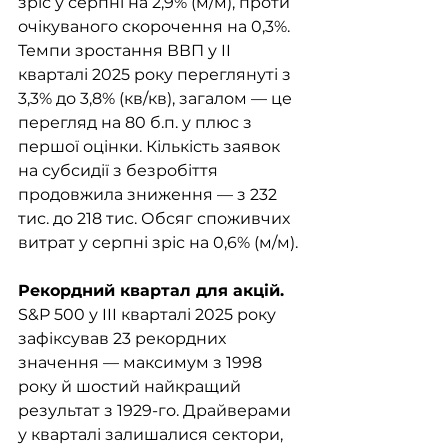
зріс у серпні на 2,9% (м/м), проти 
очікуваного скорочення на 0,3%. 
Темпи зростання ВВП у II 
кварталі 2025 року переглянуті з 
3,3% до 3,8% (кв/кв), загалом — це 
перегляд на 80 б.п. у плюс з 
першої оцінки. Кількість заявок 
на субсидії з безробіття 
продовжила зниження — з 232 
тис. до 218 тис. Обсяг споживчих 
витрат у серпні зріс на 0,6% (м/м).
Рекордний квартал для акцій. 
S&P 500 у III кварталі 2025 року 
зафіксував 23 рекордних 
значення — максимум з 1998 
року й шостий найкращий 
результат з 1929-го. Драйверами 
у кварталі залишалися сектори, 