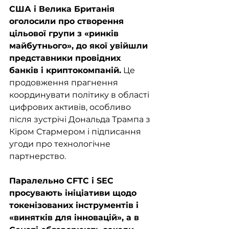
США і Велика Британія 
оголосили про створення 
цільової групи з «ринків 
майбутнього», до якої увійшли 
представники провідних 
банків і криптокомпаній.
 Це 
продовження прагнення 
координувати політику в області 
цифрових активів, особливо 
після зустрічі Дональда Трампа з 
Кіром Стармером і підписання 
угоди про технологічне 
партнерство.
Паралельно CFTC і SEC 
просувають ініціативи щодо 
токенізованих інструментів і 
«винятків для інновацій», а в 