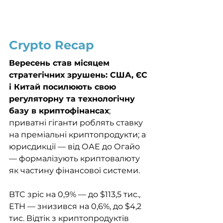
Crypto Recap
Вересень став місяцем 
стратегічних зрушень: США, ЄС 
і Китай посилюють свою 
регуляторну та технологічну 
базу в криптофінансах
; 
приватні гіганти роблять ставку 
на преміальні криптопродукти; а 
юрисдикції — від ОАЕ до Огайо 
— формалізують криптовалюту 
як частину фінансової системи.
BTC зріс на 0,9% — до $113,5 тис., 
ETH — знизився на 0,6%, до $4,2 
тис. Відтік з криптопродуктів 