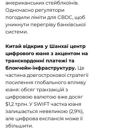
американських стейблкоїнів. 
Одночасно регулятори 
погодили ліміти для CBDC, щоб 
уникнути перегріву банківської 
системи.
Китай відкрив у Шанхаї центр 
цифрового юаня з акцентом на 
транскордонні платежі та 
блокчейн-інфраструктуру. 
Це 
частина довгострокової стратегії 
посилення глобального впливу 
юаня: обсяг транзакцій з 
цифровою валютою вже досяг 
$1,2 трлн. У SWIFT частка юаня 
залишається невеликою (2,9%), 
але цифрова експансія може її 
збільшити.