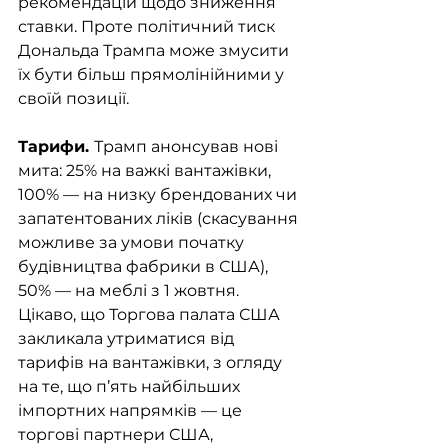
рекомендацій щодо зниження 
ставки. Проте політичний тиск 
Дональда Трампа може змусити 
їх бути більш прямолінійними у 
своїй позиції.
Тарифи. 
Трамп анонсував нові 
мита: 25% на важкі вантажівки, 
100% — на низку брендованих чи 
запатентованих ліків (скасування 
можливе за умови початку 
будівництва фабрики в США), 
50% — на меблі з 1 жовтня. 
Цікаво, що Торгова палата США 
закликала утриматися від 
тарифів на вантажівки, з огляду 
на те, що п’ять найбільших 
імпортних напрямків — це 
торгові партнери США, 