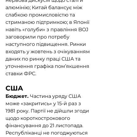
нервова дискусія щодо сталі й 
алюмінію; Китай балансує між 
слабкою промисловістю та 
стриманою підтримкою; в Японії 
навіть «голуби» з правління BOJ 
заговорили про потребу 
наступного підвищення. Ринки 
входять у жовтень з очікуванням 
даних по ринку праці США та 
уточнення графіка пом’якшення 
ставки ФРС.
США
Бюджет. 
Частина уряду США 
може «закритись» у 15-й раз з 
1981 року. Партії не дійшли згоди 
щодо короткострокового 
фінансування до 21 листопада. 
Республіканці не погоджуються 