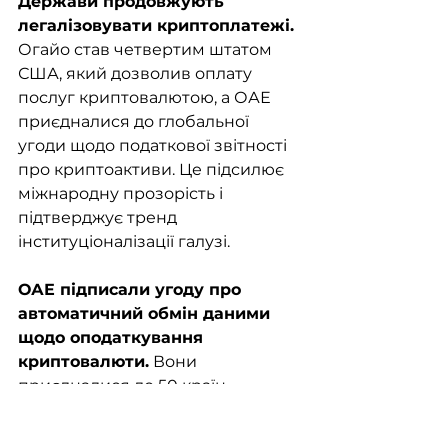
Держави продовжують 
легалізовувати криптоплатежі.
Огайо став четвертим штатом 
США, який дозволив оплату 
послуг криптовалютою, а ОАЕ 
приєдналися до глобальної 
угоди щодо податкової звітності 
про криптоактиви. Це підсилює 
міжнародну прозорість і 
підтверджує тренд 
інституціоналізації галузі.
ОАЕ підписали угоду про 
автоматичний обмін даними 
щодо оподаткування 
криптовалюти.
 Вони 
приєдналися до 50 країн, 
включаючи Австрію, Канаду, 
Нідерланди та Велику Британію. 