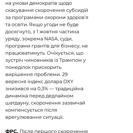
на умови демократів щодо 
скасування скорочення субсидій 
за програмами охорони здоров’я 
та освіти. Якщо угоди не буде 
досягнуто, з 1 жовтня частина 
уряду, зокрема NASA, суди, 
програми грантів для бізнесу, не 
працюватимуть. Очікується, що 
зустріч чиновників із Трампом у 
понеділок прискорить 
вирішення проблеми. 29 
вересня індекс долара DXY 
знизився на 0,3% — традиційна 
динаміка перед дедлайном 
шатдауну, скорочення зазвичай 
компенсується після 
врегулювання ситуації.
ФРС. 
Після першого скорочення 