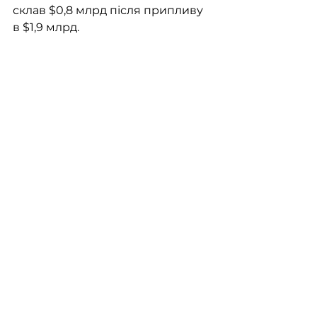
склав $0,8 млрд після припливу 
в $1,9 млрд.