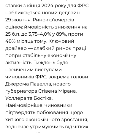
ставки з кінця 2024 року для ФРС 
наближається новий дедлайн — 
29 жовтня. Ринок ф’ючерсів 
оцінює ймовірність зниження на 
25 б.п. до 3,75–4,0% у 89%, проти 
48% місяць тому. Ключовий 
драйвер — слабкий ринок праці 
попри стабільну економічну 
активність. Тиждень буде 
насиченим виступами 
чиновників ФРС, зокрема голови 
Джерома Павелла, нового 
губернатора Стівена Мірана, 
Уоллера та Бостіка. 
Найімовірніше, чиновники 
підтвердять побоювання щодо 
хиткого економічного зростання, 
водночас утримуючись від чітких 