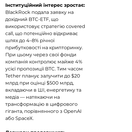
Інституційний інтерес зростає: 
BlackRock подала заявку на 
дохідний BTC-ETF, що 
використовує стратегію covered 
call, що потенційно відкриває 
шлях до 4–8% річної 
прибутковості на крипторинку. 
При цьому через свої фонди 
компанія контролює майже 4% 
усієї пропозиції BTC. Тим часом 
Tether планує залучити до $20 
млрд при оцінці $500 млрд, 
вкладаючи в ШІ, енергетику та 
медіа — натякаючи на 
трансформацію в цифрового 
гіганта, порівнянного з OpenAI 
або SpaceX.