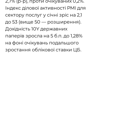
2,7% (р-р), проти очікуваних 0,2%. 
Індекс ділової активності PMI для 
сектору послуг у січні зріс на 2,1 
до 53 (вище 50 — розширення). 
Дохідність 10Y державних 
паперів зросла на 5 б.п. до 1,28% 
на фоні очікувань подальшого 
зростання облікової ставки ЦБ.