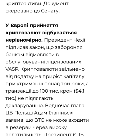
криптоактиви. Документ 
скеровано до Сенату.
У Європі прийняття 
криптовалют відбувається 
нерівномірно. 
Президент Чехії 
підписав закон, що забороняє 
банкам відмовляти в 
обслуговуванні ліцензованих 
VASP. Криптовалюти звільнено 
від податку на приріст капіталу 
при утриманні понад три роки, а 
транзакції до 100 тис. крон ($4,1 
тис.) не підлягають 
декларуванню. Водночас глава 
ЦБ Польщі Адам Глапіньскі 
заявив, що BTC не може входити 
в резерви через високу 
волатильність. Президент ЄЦБ 