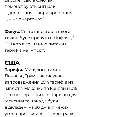
європейські економіки 
демонструють сигнали 
відновлення, попри зростання 
цін на енергоносії.
Фокус. 
Увага інвесторів цього 
тижня буде прикута до інфляції в 
США та вирішенню питання 
тарифів на імпорт.
США
Тарифи. 
Минулого тижня 
Дональд Трамп анонсував 
запровадження 25% тарифів на 
імпорт з Мексики та Канади і 10% 
— на імпорт з Китаю. Тарифи для 
Мексики та Канади були 
відкладені на 30 днів у межах 
угоди про посилення контролю 