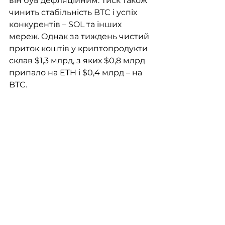
він був дефляційним. Тиск також 
чинить стабільність BTC і успіх 
конкурентів – SOL та інших 
мереж. Однак за тиждень чистий 
приток коштів у криптопродукти 
склав $1,3 млрд, з яких $0,8 млрд 
припало на ETH і $0,4 млрд – на 
BTC.