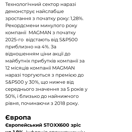
Технологічний сектор наразі 
демонструє найслабше 
зростання з початку року: 1,28%. 
Рекордсмени минулого року 
компанії  MAGMAN з початку 
2025-го  відстають від S&P500 
приблизно на 4%. За 
відношенням ціни акції до 
майбутніх прибутків компанії за 
12 місяців компанії MAGMAN 
наразі торгуються з премією до 
S&P500 у 30%, що нижче від 
середнього значення за 5 років у 
50%, і близько до найнижчого 
рівня, починаючи з 2018 року. 
Європа
Європейський STOXX600 зріс 