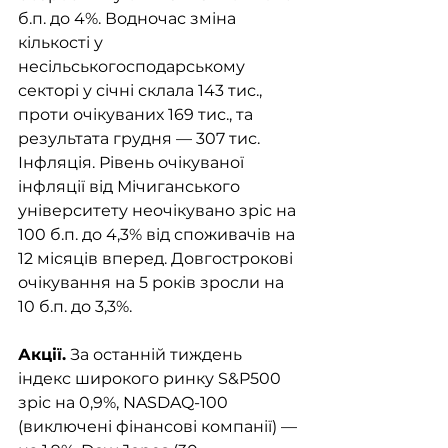
б.п. до 4%. Водночас зміна 
кількості у 
несільськогосподарському 
секторі у січні склала 143 тис., 
проти очікуваних 169 тис., та 
результата грудня — 307 тис. 
Інфляція. Рівень очікуваної 
інфляції від Мічиганського 
університету неочікувано зріс на 
100 б.п. до 4,3% від споживачів на 
12 місяців вперед. Довгострокові 
очікування на 5 років зросли на 
10 б.п. до 3,3%.
Акції.
 За останній тиждень 
індекс широкого ринку S&P500 
зріс на 0,9%, NASDAQ-100 
(виключені фінансові компанії) — 