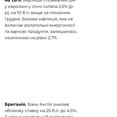
на 1,8%. 
Інфляція споживчих цін 
у єврозоні у січні склала 2,5% (р-
р), на 10 б.п. вище за показник 
грудня. Базова інфляція, яка не 
включає волатильні енергоносії 
та харчові продукти, залишилась 
незмінною на рівні 2,7%. 
Британія. 
Банк Англії знизив 
облікову ставку на 25 б.п. до 4,5%. 
2 члени комітету з 9 виступили 