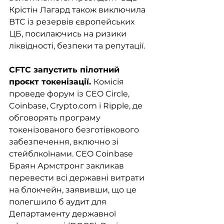
Крістін Лагард також виключила 
BTC із резервів європейських 
ЦБ, посилаючись на ризики 
ліквідності, безпеки та репутації.
CFTC запустить пілотний 
проєкт токенізації. 
Комісія 
проведе форум із CEO Circle, 
Coinbase, Crypto.com і Ripple, де 
обговорять програму 
токенізованого безготівкового 
забезпечення, включно зі 
стейблкоїнами. CEO Coinbase 
Браян Армстронг закликав 
перевести всі державні витрати 
на блокчейн, заявивши, що це 
полегшило б аудит для 
Департаменту державної 