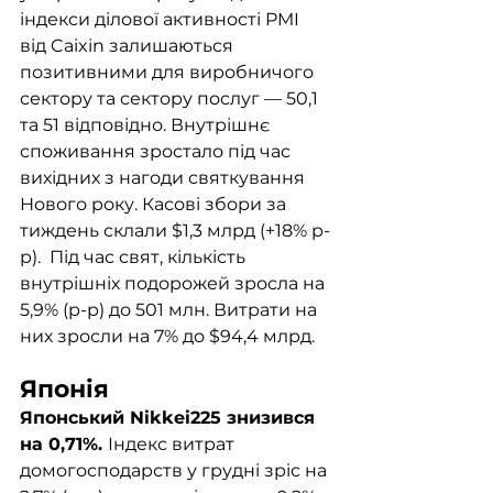
індекси ділової активності PMI 
від Caixin залишаються 
позитивними для виробничого 
сектору та сектору послуг — 50,1 
та 51 відповідно. Внутрішнє 
споживання зростало під час 
вихідних з нагоди святкування 
Нового року. Касові збори за 
тиждень склали $1,3 млрд (+18% р-
р).  Під час свят, кількість 
внутрішніх подорожей зросла на 
5,9% (р-р) до 501 млн. Витрати на 
них зросли на 7% до $94,4 млрд. 
Японія
Японський Nikkei225 знизився 
на 0,71%. 
Індекс витрат 
домогосподарств у грудні зріс на 