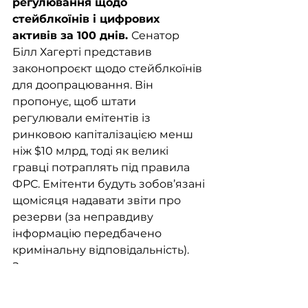
регулювання щодо 
стейблкоїнів і цифрових 
активів за 100 днів. 
Сенатор 
Білл Хагерті представив 
законопроєкт щодо стейблкоїнів 
для доопрацювання. Він 
пропонує, щоб штати 
регулювали емітентів із 
ринковою капіталізацією менш 
ніж $10 млрд, тоді як великі 
гравці потраплять під правила 
ФРС. Емітенти будуть зобов’язані 
щомісяця надавати звіти про 
резерви (за неправдиву 
інформацію передбачено 
кримінальну відповідальність). 
Закон описує процедуру та 
рамки отримання ліцензій, а 
також вимоги до резервів.