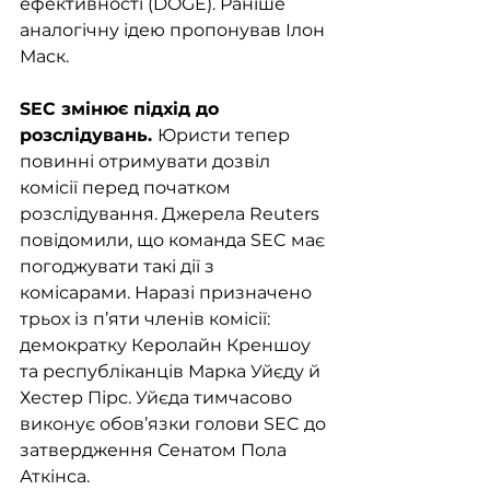
ефективності (DOGE). Раніше 
аналогічну ідею пропонував Ілон 
Маск.
SEC змінює підхід до 
розслідувань. 
Юристи тепер 
повинні отримувати дозвіл 
комісії перед початком 
розслідування. Джерела Reuters 
повідомили, що команда SEC має 
погоджувати такі дії з 
комісарами. Наразі призначено 
трьох із п’яти членів комісії: 
демократку Керолайн Креншоу 
та республіканців Марка Уйєду й 
Хестер Пірс. Уйєда тимчасово 
виконує обов’язки голови SEC до 
затвердження Сенатом Пола 
Аткінса.