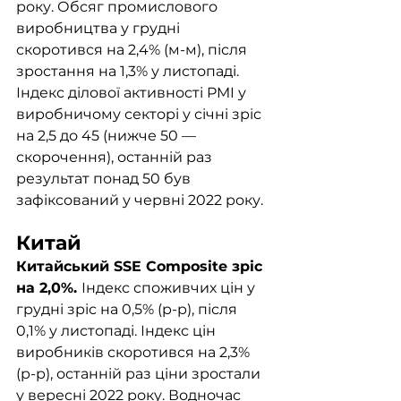
року. Обсяг промислового 
виробництва у грудні 
скоротився на 2,4% (м-м), після 
зростання на 1,3% у листопаді.  
Індекс ділової активності PMI у 
виробничому секторі у січні зріс 
на 2,5 до 45 (нижче 50 — 
скорочення), останній раз 
результат понад 50 був 
зафіксований у червні 2022 року. 
Китай
Китайський SSE Composite зріс 
на 2,0%. 
Індекс споживчих цін у 
грудні зріс на 0,5% (р-р), після 
0,1% у листопаді. Індекс цін 
виробників скоротився на 2,3% 
(р-р), останній раз ціни зростали 
у вересні 2022 року. Водночас 