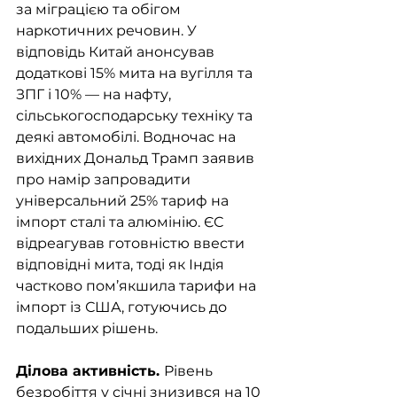
за міграцією та обігом 
наркотичних речовин. У 
відповідь Китай анонсував 
додаткові 15% мита на вугілля та 
ЗПГ і 10% — на нафту, 
сільськогосподарську техніку та 
деякі автомобілі. Водночас на 
вихідних Дональд Трамп заявив 
про намір запровадити 
універсальний 25% тариф на 
імпорт сталі та алюмінію. ЄС 
відреагував готовністю ввести 
відповідні мита, тоді як Індія 
частково пом’якшила тарифи на 
імпорт із США, готуючись до 
подальших рішень.
Ділова активність. 
Рівень 
безробіття у січні знизився на 10 