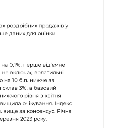
ах роздрібних продажів у 
ьше даних для оцінки 
 на 0,1%, перше від’ємне 
й не включає волатильні 
о на 10 б.п. нижче за 
н склав 3%, а базовий 
нижчого рівня з квітня 
евищила очікування. Індекс 
п. вище за консенсус. Річна 
ерезня 2023 року. 