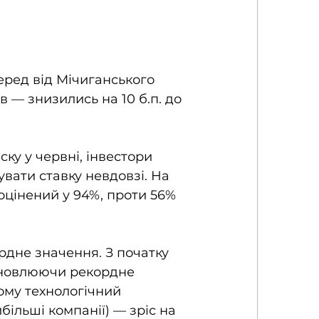
еред від Мічиганського 
ів — знизились на 10 б.п. до 
ку у червні, інвестори 
вати ставку невдовзі. На 
оцінений у 94%, проти 56% 
дне значення. З початку 
 оновлюючи рекордне 
ому технологічний 
ільші компанії) — зріс на 