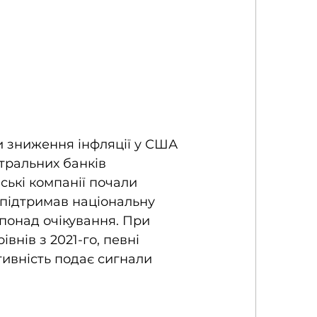
 зниження інфляції у США 
тральних банків 
ькі компанії почали 
 підтримав національну 
понад очікування. При 
внів з 2021-го, певні 
тивність подає сигнали 