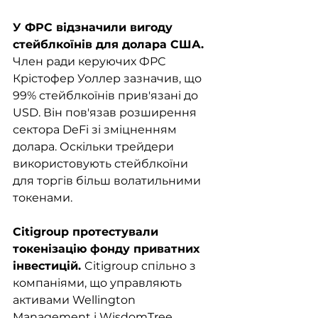
У ФРС відзначили вигоду 
стейблкоїнів для долара США. 
Член ради керуючих ФРС 
Крістофер Уоллер зазначив, що 
99% стейблкоїнів прив'язані до 
USD. Він пов'язав розширення 
сектора DeFi зі зміцненням 
долара. Оскільки трейдери 
використовують стейблкоїни 
для торгів більш волатильними 
токенами. 
Citigroup протестували 
токенізацію фонду приватних 
інвестицій. 
Citigroup спільно з 
компаніями, що управляють 
активами Wellington 
Management і WisdomTree 