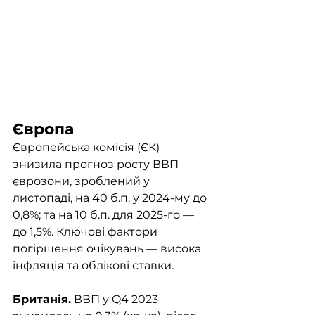
Європа
Європейська комісія (ЄК) 
знизила прогноз росту ВВП 
єврозони, зроблений у 
листопаді, на 40 б.п. у 2024-му до 
0,8%; та на 10 б.п. для 2025-го — 
до 1,5%. Ключові фактори 
погіршення очікувань — висока 
інфляція та облікові ставки.
Британія.
 ВВП у Q4 2023 