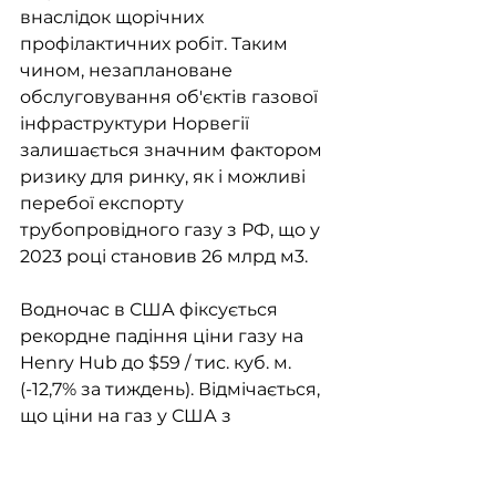
внаслідок щорічних 
профілактичних робіт. Таким 
чином, незаплановане 
обслуговування об'єктів газової 
інфраструктури Норвегії 
залишається значним фактором 
ризику для ринку, як і можливі 
перебої експорту 
трубопровідного газу з РФ, що у 
2023 році становив 26 млрд м3.
Водночас в США фіксується 
рекордне падіння ціни газу на 
Henry Hub до $59 / тис. куб. м. 
(-12,7% за тиждень). Відмічається, 
що ціни на газ у США з 
поправкою на інфляцію впали до 
найнижчого рівня за понад 30 
років. М'яка зима і нарощування 