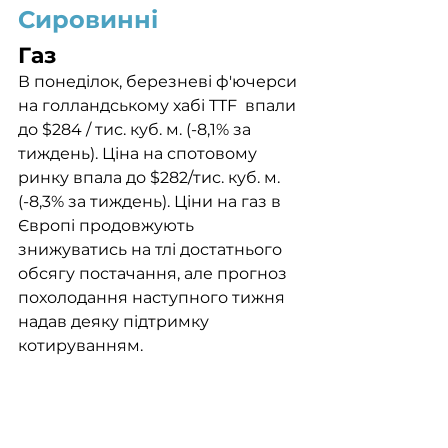
Сировинні
Газ
В понеділок, березневі ф'ючерси 
на голландському хабі TTF  впали 
до $284 / тис. куб. м. (-8,1% за 
тиждень). Ціна на спотовому 
ринку впала до $282/тис. куб. м. 
(-8,3% за тиждень). Ціни на газ в 
Європі продовжують 
знижуватись на тлі достатнього 
обсягу постачання, але прогноз 
похолодання наступного тижня 
надав деяку підтримку 
котируванням.