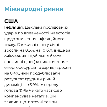
Міжнародні ринки
США
Інфляція. 
Декілька послідовних 
ударів по впевненості інвесторів 
щодо зниження інфляційного 
тиску. Споживчі ціни у січні 
зросли на 0,3%, на 10 б.п. вище за 
очікування. Щобільше базові 
споживчі ціни (за виключенням 
енергоресурсів та харчів) зросли 
на 0,4%, чим продублювали 
результат грудня у річній 
динаміці — +3,9%.  У середу 
голова ФРБ Чикаго частково 
компенсував негатив. Він 
заявив, що  поточні темпи 