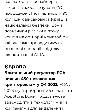
валідаторів і провайдерів 
гаманців забезпечувати KYC 
процедури. Лист підписали 80 
колишніх військових і фахівці з 
національної безпеки. Вони 
позначили ризики відтоку 
коштів на офшорні криптобіржі, 
які так само проводитимуть 
ризикові операції, і відтоку 
експертизи зі США.
Європа
Британський регулятор FCA 
виявив 450 незаконних 
криптореклам у Q4 2023. 
FCA у 
2023-му "прибрали" 35 додатків з 
AppStore. Вони продовжують 
взаємодіяти з технологічними 
компаніями для видалення і 