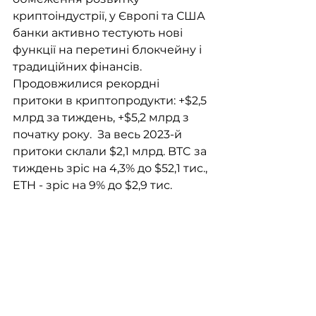
криптоіндустрії, у Європі та США 
банки активно тестують нові 
функції на перетині блокчейну і 
традиційних фінансів. 
Продовжилися рекордні 
притоки в криптопродукти: +$2,5 
млрд за тиждень, +$5,2 млрд з 
початку року.  За весь 2023-й 
притоки склали $2,1 млрд. BTC за 
тиждень зріс на 4,3% до $52,1 тис., 
ETH - зріс на 9% до $2,9 тис.