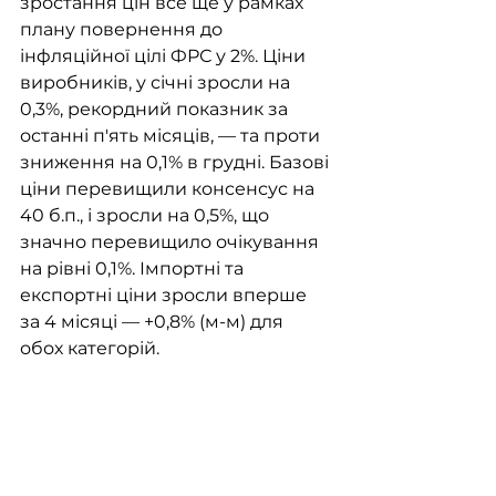
зростання цін все ще у рамках 
плану повернення до 
інфляційної цілі ФРС у 2%. Ціни 
виробників, у січні зросли на 
0,3%, рекордний показник за 
останні п'ять місяців, — та проти 
зниження на 0,1% в грудні. Базові 
ціни перевищили консенсус на 
40 б.п., і зросли на 0,5%, що 
значно перевищило очікування 
на рівні 0,1%. Імпортні та 
експортні ціни зросли вперше 
за 4 місяці — +0,8% (м-м) для 
обох категорій. 