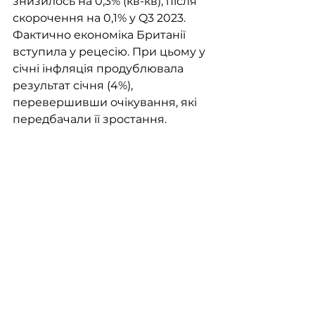
знизилось на 0,3% (кв-кв), після 
скорочення на 0,1% у Q3 2023. 
Фактично економіка Британії 
вступила у рецесію. При цьому у 
січні інфляція продублювала 
результат січня (4%), 
перевершивши очікування, які 
передбачали її зростання.  