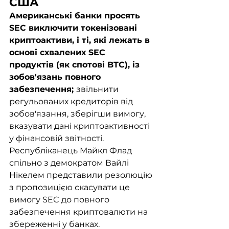
США
Американські банки просять 
SEC виключити токенізовані 
криптоактиви, і ті, які лежать в 
основі схвалених SEC 
продуктів (як спотові BTC), із 
зобов'язань повного 
забезпечення; 
звільнити 
регульованих кредиторів від 
зобов'язання, зберігши вимогу, 
вказувати дані криптоактивності 
у фінансовій звітності. 
Республіканець Майкл Флад 
спільно з демократом Вайлі 
Нікелем представили резолюцію 
з пропозицією скасувати це 
вимогу SEC до повного 
забезпечення криптовалюти на 
збереженні у банках. 