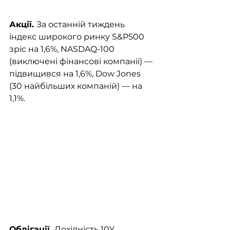
Акції. 
За останній тиждень 
індекс широкого ринку S&P500 
зріс на 1,6%, NASDAQ-100 
(виключені фінансові компанії) — 
підвищився на 1,6%, Dow Jones 
(30 найбільших компаній) — на 
1,1%.
Облігації. 
Дохідність 10Y 