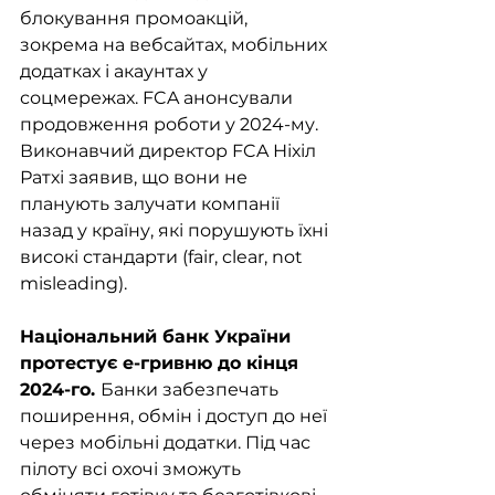
блокування промоакцій, 
зокрема на вебсайтах, мобільних 
додатках і акаунтах у 
соцмережах. FCA анонсували 
продовження роботи у 2024-му. 
Виконавчий директор FCA Ніхіл 
Ратхі заявив, що вони не 
планують залучати компанії 
назад у країну, які порушують їхні 
високі стандарти (fair, clear, not 
misleading).
Національний банк України 
протестує е-гривню до кінця 
2024-го. 
Банки забезпечать 
поширення, обмін і доступ до неї 
через мобільні додатки. Під час 
пілоту всі охочі зможуть 