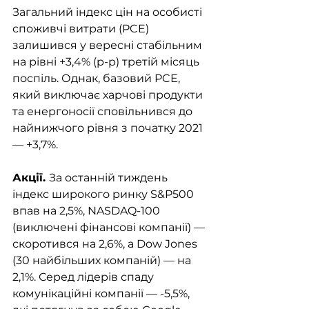
Загальний індекс цін на особисті 
споживчі витрати (PCE) 
залишився у вересні стабільним 
на рівні +3,4% (р-р) третій місяць 
поспіль. Однак, базовий PCE, 
який виключає харчові продукти 
та енергоносії сповільнився до 
найнижчого рівня з початку 2021 
— +3,7%.
Акції. 
За останній тиждень 
індекс широкого ринку S&P500 
впав на 2,5%, NASDAQ-100 
(виключені фінансові компанії) — 
скоротився на 2,6%, а Dow Jones 
(30 найбільших компаній) — на 
2,1%. Серед лідерів спаду 
комунікаційні компанії — -5,5%, 