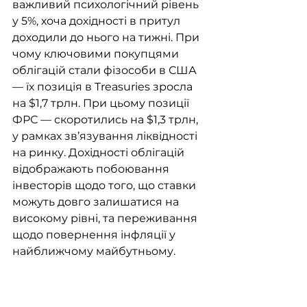
важливий психологічний рівень 
у 5%, хоча дохідності в притул 
доходили до нього на тижні. При 
чому ключовими покупцями 
облігацій стали фізособи в США 
— їх позиція в Treasuries зросла 
на $1,7 трлн. При цьому позиції 
ФРС — скоротились на $1,3 трлн, 
у рамках зв’язування ліквідності 
на ринку. Дохідності облігацій 
відображають побоювання 
інвесторів щодо того, що ставки 
можуть довго залишатися на 
високому рівні, та переживання 
щодо повернення інфляції у 
найближчому майбутньому.  