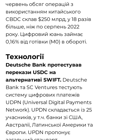
червень обсяг операцій з 
використанням китайського 
CBDC склав $250 млрд, у 18 разів 
більше, ніж по серпень 2022 
року. Цифровий юань займає 
0,16% від готівки (M0) в обороті.
Технології
Deutsche Bank протестував 
перекази USDC на 
альтернативі SWIFT.
 Deutsche 
Bank та SC Ventures тестують 
систему цифрових платежів 
UDPN (Universal Digital Payments 
Network). UPDN складається із 25 
учасників, у т.ч. банки зі США, 
Австралії, Латинської Америки та 
Європи. UPDN пропонує 
загальний стандарт 