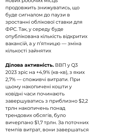
нових робочих місць 
продовжить знижуватись, що 
буде сигналом до паузи в 
зростанні облікової ставки для 
ФРС. Так, у середу буде 
опублікована кількість відкритих 
вакансій, а у п’ятницю — зміна 
кількості зайнятих
Ділова активність.
 ВВП у Q3 
2023 зріс на +4,9% (кв-кв), з яких 
2,7% — споживчі витрати. При 
цьому накопичені кошти у 
ковідні часи починають 
завершуватись з приблизно $2,2 
трлн накопичень понад 
трендових обсягів, було 
вичерпано $1,7 трлн. За поточних 
темпів витрат, вони завершаться 