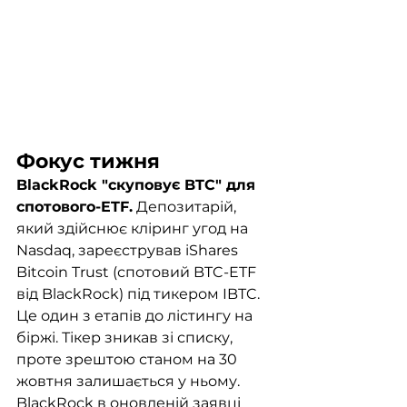
Фокус тижня
BlackRock "скуповує BTC" для 
спотового-ETF.
 Депозитарій, 
який здійснює кліринг угод на 
Nasdaq, зареєстрував iShares 
Bitcoin Trust (спотовий BTC-ETF 
від BlackRock) під тикером IBTC. 
Це один з етапів до лістингу на 
біржі. Тікер зникав зі списку, 
проте зрештою станом на 30 
жовтня залишається у ньому. 
BlackRock в оновленій заявці 