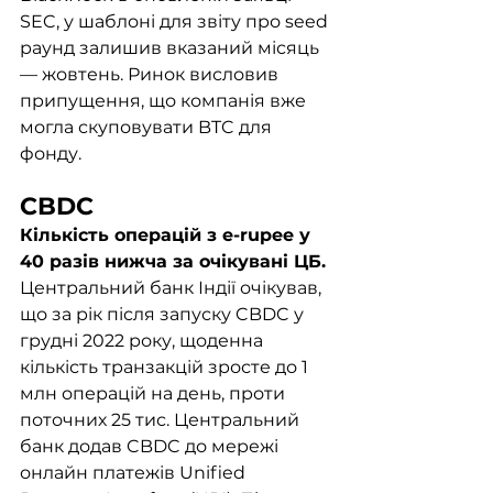
SEC, у шаблоні для звіту про seed 
раунд залишив вказаний місяць 
— жовтень. Ринок висловив 
припущення, що компанія вже 
могла скуповувати BTC для 
фонду.
CBDC
Кількість операцій з e-rupee у 
40 разів нижча за очікувані ЦБ.
Центральний банк Індії очікував, 
що за рік після запуску CBDC у 
грудні 2022 року, щоденна 
кількість транзакцій зросте до 1 
млн операцій на день, проти 
поточних 25 тис. Центральний 
банк додав CBDC до мережі 
онлайн платежів Unified 