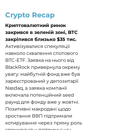
Crypto Recap
Криптовалютний ринок 
закрився в зеленій зоні, BTC 
закріпився близько $35 тис.
Активізувалися спекуляції 
навколо схвалення спотового 
BTC-ETF. Заявка на нього від 
BlackRock привернула окрему 
увагу: майбутній фонд вже був 
зареєстрований у депозитарії 
Nasdaq, а заявка компанії 
включала потенційний seed 
раунд для фонду вже у жовтні. 
Позитивні макродані щодо 
зростання ВВП підтримали 
котирування через пряму роль 
споживачів у підтримці цін 