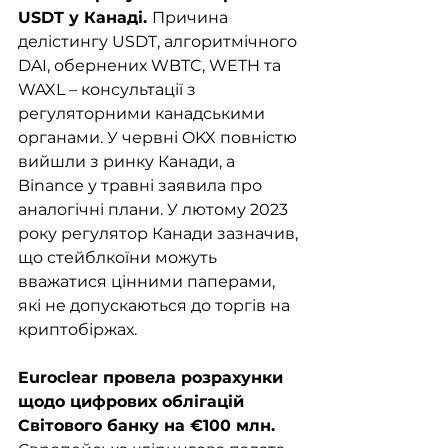
USDT у Канаді. 
Причина 
делістингу USDT, алгоритмічного 
DAI, обернених WBTC, WETH та 
WAXL – консультації з 
регуляторними канадськими 
органами. У червні OKX повністю 
вийшли з ринку Канади, а 
Binance у травні заявила про 
аналогічні плани. У лютому 2023 
року регулятор Канади зазначив, 
що стейблкоїни можуть 
вважатися цінними паперами, 
які не допускаються до торгів на 
криптобіржах.
Euroclear провела розрахунки 
щодо цифрових облігацій 
Світового банку на €100 млн. 