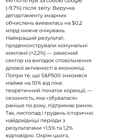
які потягнув за собою Google 
(-9,7%) після звіту. Виручка 
департаменту хмарних 
обчислень виявилась на $0,2 
млрд нижче очікувань. 
Найкращий результат, 
продемонстрували комунальні 
компанії (+2,2%) — захисний 
сектор на випадок сповільнення 
ділової активності в економіці. 
Попри те, що S&P500 знизився 
майже на 10% від піка: 
теоретичний початок корекції, — 
сезонність, яка «збувалася» 
раніше по року, підтримає ринок. 
Так, листопад і грудень історично 
найдохідніші періоди з 
результатами +1,5% та 1,2% 
відповідно. Окрім цього, 