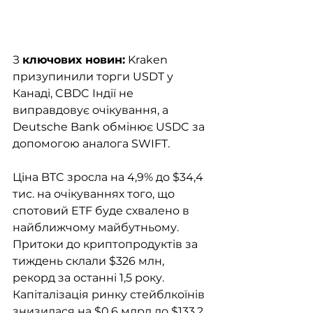
З 
ключових новин:
 Kraken 
призупинили торги USDT у 
Канаді, CBDC Індії не 
виправдовує очікування, а 
Deutsche Bank обмінює USDC за 
допомогою аналога SWIFT.
Ціна BTC зросла на 4,9% до $34,4 
тис. на очікуваннях того, що 
спотовий ETF буде схвалено в 
найближчому майбутньому. 
Притоки до криптопродуктів за 
тиждень склали $326 млн, 
рекорд за останні 1,5 року. 
Капіталізація ринку стейблкоїнів 
знизилася на $0,6 млрд до $133,2 