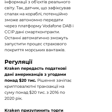
інформації з об'єктів реального 
світу. Так, датчик, що зафіксував 
спалах на кораблі, потенційно 
зможе автономно передати 
через платформу Vodafone DAB і 
CCIP дані смартконтракти. 
Останні автоматично зможуть 
запустити процес страхового 
покриття морських вантажів.
Регуляції
Kraken передасть податкові 
дані американців з угодами 
понад $20 тис. 
Рішення зачіпає 
криптовалютні транзакції на 
суму понад $20 тис. з 2016 по 
2020 рік.
Kraken призупинить торги 