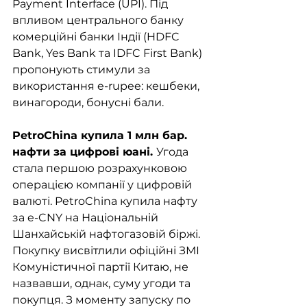
Payment Interface (UPI). Під 
впливом центрального банку 
комерційні банки Індії (HDFC 
Bank, Yes Bank та IDFC First Bank) 
пропонують стимули за 
використання e-rupee: кешбеки, 
винагороди, бонусні бали.
PetroChina купила 1 млн бар. 
нафти за цифрові юані. 
Угода 
стала першою розрахунковою 
операцією компанії у цифровій 
валюті. PetroChina купила нафту 
за e-CNY на Національній 
Шанхайській нафтогазовій біржі. 
Покупку висвітлили офіційні ЗМІ 
Комуністичної партії Китаю, не 
назвавши, однак, суму угоди та 
покупця. З моменту запуску по 