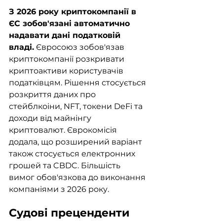
З 2026 року криптокомпанії в 
ЄС зобов'язані автоматично 
надавати дані податковій 
владі.
 Євросоюз зобов'язав 
криптокомпанії розкривати 
криптоактиви користувачів 
податківцям. Рішення стосується 
розкриття даних про 
стейблкоіни, NFT, токени DeFi та 
доходи від майнінгу 
криптовалют. Єврокомісія 
додала, що розширений варіант 
також стосується електронних 
грошей та CBDC. Більшість 
вимог обов'язкова до виконання 
компаніями з 2026 року.
Судові преценденти