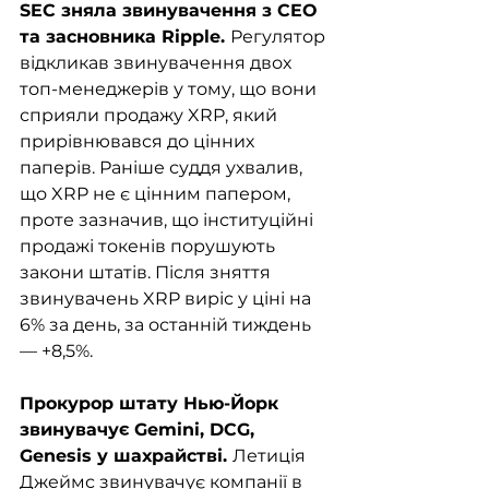
SEC зняла звинувачення з CEO 
та засновника Ripple. 
Регулятор 
відкликав звинувачення двох 
топ-менеджерів у тому, що вони 
сприяли продажу XRP, який 
прирівнювався до цінних 
паперів. Раніше суддя ухвалив, 
що XRP не є цінним папером, 
проте зазначив, що інституційні 
продажі токенів порушують 
закони штатів. Після зняття 
звинувачень XRP виріс у ціні на 
6% за день, за останній тиждень 
— +8,5%.
Прокурор штату Нью-Йорк 
звинувачує Gemini, DCG, 
Genesis у шахрайстві. 
Летиція 
Джеймс звинувачує компанії в 