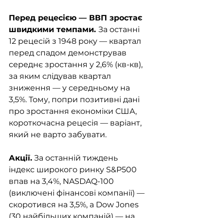
Перед рецесією — ВВП зростає 
швидкими темпами. 
За останні 
12 рецесій з 1948 року — квартал 
перед спадом демонстрував 
середнє зростання у 2,6% (кв-кв), 
за яким слідував квартал 
зниження — у середньому на 
3,5%. Тому, попри позитивні дані 
про зростання економіки США, 
короткочасна рецесія — варіант, 
який не варто забувати.
Акції.
 За останній тиждень 
індекс широкого ринку S&P500 
впав на 3,4%, NASDAQ-100 
(виключені фінансові компанії) — 
скоротився на 3,5%, а Dow Jones 
(30 найбільших компаній) — на 