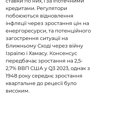
ставки по них, і за іпотечними 
кредитами. Регулятори 
побоюються відновлення 
інфляції через зростання цін на 
енергоресурси, та потенційного 
загострення ситуації на 
Ближньому Сході через війну 
Ізраїлю і Хамасу. Консенсус 
передбачає зростання на 2,5-
2,7% ВВП США у Q3 2023, однак з 
1948 року середнє зростання 
квартальне до рецесії було 
високим. 