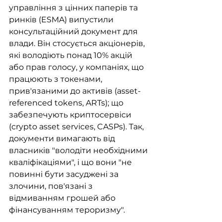
управління з цінних паперів та 
ринків (ESMA) випустили 
консультаційний документ для 
влади. Він стосується акціонерів, 
які володіють понад 10% акцій 
або прав голосу, у компаніях, що 
працюють з токенами, 
прив'язаними до активів (asset-
referenced tokens, ARTs); що 
забезпечують криптосервіси 
(crypto asset services, CASPs). Так, 
документи вимагають від 
власників "володіти необхідними 
кваліфікаціями", і що вони "не 
повинні бути засуджені за 
злочини, пов'язані з 
відмиванням грошей або 
фінансуванням тероризму".