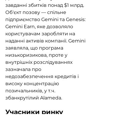
завданні збитків понад $1 млрд. 
Об'єкт позову — спільне 
підприємство Gemini та Genesis: 
Gemini Earn, яке дозволяло 
користувачам заробляти на 
наданні активів компанії. Gemini 
заявляла, що програма 
низькоризикова, проте у 
внутрішніх розслідуваннях 
зазначала про 
недозабезпечення кредитів і 
високу концентрацію 
позичальників, у т.ч. 
збанкрутілий Alameda.
Учасники ринку
Tether анонсувала публікацію 
онлайн-даних про резерви. 
CTO 