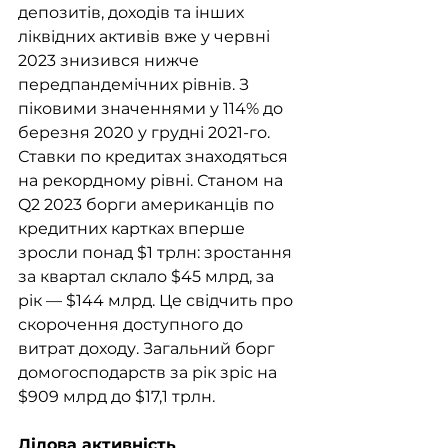
депозитів, доходів та інших 
ліквідних активів вже у червні 
2023 знизився нижче 
передпандемічних рівнів. З 
піковими значеннями у 114% до 
березня 2020 у грудні 2021-го. 
Ставки по кредитах знаходяться 
на рекордному рівні. Станом на 
Q2 2023 борги американців по 
кредитних картках вперше 
зросли понад $1 трлн: зростання 
за квартал склало $45 млрд, за 
рік — $144 млрд. Це свідчить про 
скорочення доступного до 
витрат доходу. Загальний борг 
домогосподарств за рік зріс на 
$909 млрд до $17,1 трлн. 
Ділова активність