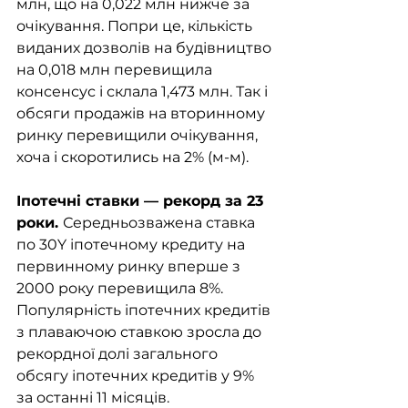
млн, що на 0,022 млн нижче за 
очікування. Попри це, кількість 
виданих дозволів на будівництво 
на 0,018 млн перевищила 
консенсус і склала 1,473 млн. Так і 
обсяги продажів на вторинному 
ринку перевищили очікування, 
хоча і скоротились на 2% (м-м).
Іпотечні ставки — рекорд за 23 
роки. 
Середньозважена ставка 
по 30Y іпотечному кредиту на 
первинному ринку вперше з 
2000 року перевищила 8%. 
Популярність іпотечних кредитів 
з плаваючою ставкою зросла до 
рекордної долі загального 
обсягу іпотечних кредитів у 9% 
за останні 11 місяців. 