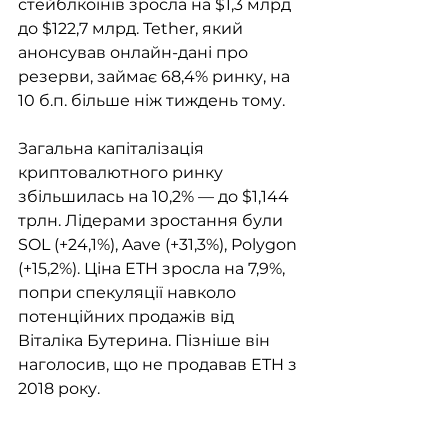
стейблкоїнів зросла на $1,3 млрд 
до $122,7 млрд. Tether, який 
анонсував онлайн-дані про 
резерви, займає 68,4% ринку, на 
10 б.п. більше ніж тиждень тому.
Загальна капіталізація 
криптовалютного ринку 
збільшилась на 10,2% — до $1,144 
трлн. Лідерами зростання були 
SOL (+24,1%), Aave (+31,3%), Polygon 
(+15,2%). Ціна ETH зросла на 7,9%, 
попри спекуляції навколо 
потенційних продажів від 
Віталіка Бутерина. Пізніше він 
наголосив, що не продавав ETH з 
2018 року.