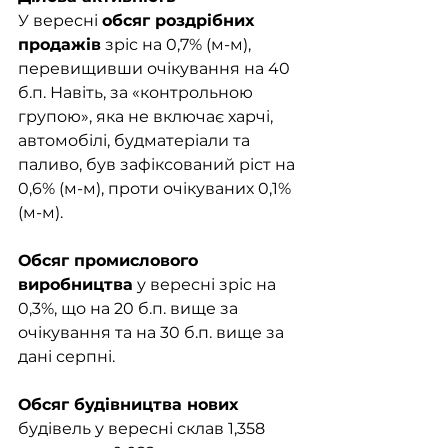
У вересні 
обсяг роздрібних 
продажів
 зріс на 0,7% (м-м), 
перевищивши очікування на 40 
б.п. Навіть, за «контрольною 
групою», яка не включає харчі, 
автомобілі, будматеріали та 
паливо, був зафіксований ріст на 
0,6% (м-м), проти очікуваних 0,1% 
(м-м).
Обсяг промислового 
виробництва
 у вересні зріс на 
0,3%, що на 20 б.п. вище за 
очікування та на 30 б.п. вище за 
дані серпні. 	
Обсяг будівництва нових 
будівель у вересні склав 1,358 