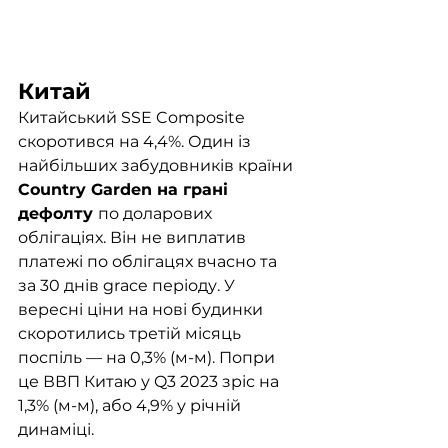
Китай
Китайський SSE Composite 
скоротився на 4,4%. Один із 
найбільших забудовників країни 
Country Garden на грані 
дефолту 
по доларових 
облігаціях. Він не виплатив 
платежі по облігацях вчасно та 
за 30 днів grace періоду. У 
вересні ціни на нові будинки 
скоротились третій місяць 
поспіль — на 0,3% (м-м). Попри 
це ВВП Китаю у Q3 2023 зріс на 
1,3% (м-м), або 4,9% у річній 
динаміці. 