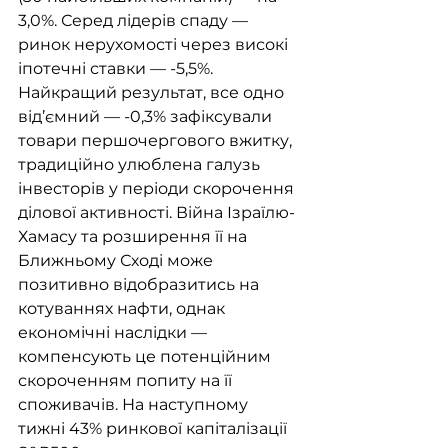
3,0%. Серед лідерів спаду — 
ринок нерухомості через високі 
іпотечні ставки — -5,5%. 
Найкращий результат, все одно 
від’ємний — -0,3% зафіксували 
товари першочергового вжитку, 
традиційно улюблена галузь 
інвесторів у періоди скорочення 
ділової активності. Війна Ізраїлю-
Хамасу та розширення її на 
Ближньому Сході може 
позитивно відобразитись на 
котуваннях нафти, однак 
економічні наслідки — 
компенсують це потенційним 
скороченням попиту на її 
споживачів. На наступному 
тижні 43% ринкової капіталізації 