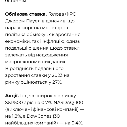
останнім. 
Облікова ставка. 
Голова ФРС 
Джером Пауел відзначив, що 
наразі жорстка монетарна 
політика обмежує як зростання 
економіки, так і інфляцію, однак 
подальші рішення щодо ставки 
залежать від надходження 
макроекономічних даних.  
Вірогідність подальшого 
зростання ставки у 2023 на 
ринку оцінюється у 27%. 
Акції. 
Індекс широкого ринку 
S&P500 зріс на 0,7%, NASDAQ-100 
(виключені фінансові компанії) — 
на 1,8%, а Dow Jones (30 
найбільших компаній) — на 0,4%. 