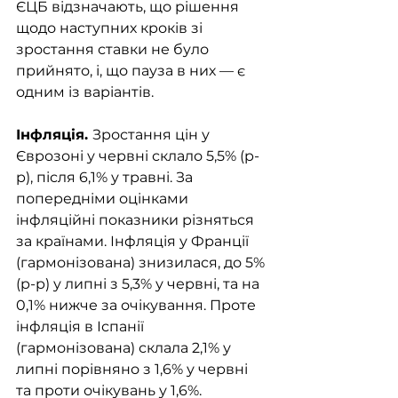
ЄЦБ відзначають, що рішення 
щодо наступних кроків зі 
зростання ставки не було 
прийнято, і, що пауза в них — є 
одним із варіантів.
Інфляція. 
Зростання цін у 
Єврозоні у червні склало 5,5% (р-
р), після 6,1% у травні. За 
попередніми оцінками 
інфляційні показники різняться 
за країнами. Інфляція у Франції 
(гармонізована) знизилася, до 5% 
(р-р) у липні з 5,3% у червні, та на 
0,1% нижче за очікування. Проте 
інфляція в Іспанії 
(гармонізована) склала 2,1% у 
липні порівняно з 1,6% у червні 
та проти очікувань у 1,6%.