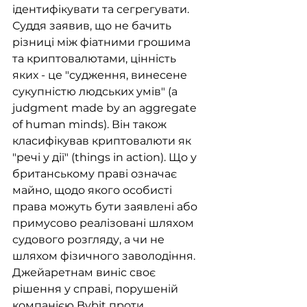
ідентифікувати та сегрегувати. 
Суддя заявив, що не бачить 
різниці між фіатними грошима 
та криптовалютами, цінність 
яких - це "судження, винесене 
сукупністю людських умів" (a 
judgment made by an aggregate 
of human minds). Він також 
класифікував криптовалюти як 
"речі у дії" (things in action). Що у 
британському праві означає 
майно, щодо якого особисті 
права можуть бути заявлені або 
примусово реалізовані шляхом 
судового розгляду, а чи не 
шляхом фізичного заволодіння. 
Джейаретнам виніс своє 
рішення у справі, порушеній 
компанією Bybit проти 