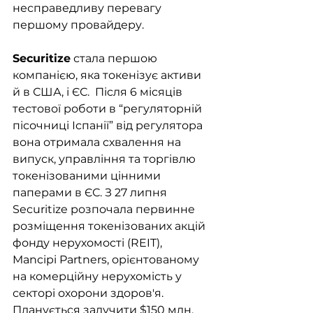
несправедливу перевагу 
першому провайдеру.
Securitize
 стала першою 
компанією, яка токенізує активи 
й в США, і ЄС.  Після 6 місяців 
тестової роботи в “регуляторній 
пісочниці Іспанії” від регулятора 
вона отримала схвалення на 
випуск, управління та торгівлю 
токенізованими цінними 
паперами в ЄС. З 27 липня 
Securitize розпочала первинне 
розміщення токенізованих акцій 
фонду нерухомості (REIT), 
Mancipi Partners, орієнтованому 
на комерційну нерухомість у 
секторі охорони здоров'я. 
Планується залучити $150 млн. 