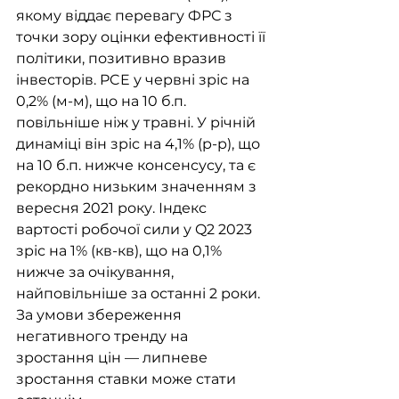
якому віддає перевагу ФРС з 
точки зору оцінки ефективності її 
політики, позитивно вразив 
інвесторів. PCE у червні зріс на 
0,2% (м-м), що на 10 б.п. 
повільніше ніж у травні. У річній 
динаміці він зріс на 4,1% (р-р), що 
на 10 б.п. нижче консенсусу, та є 
рекордно низьким значенням з 
вересня 2021 року. Індекс 
вартості робочої сили у Q2 2023 
зріс на 1% (кв-кв), що на 0,1% 
нижче за очікування, 
найповільніше за останні 2 роки. 
За умови збереження 
негативного тренду на 
зростання цін — липневе 
зростання ставки може стати 