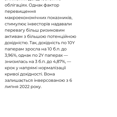
облігаціях. Однак фактор 
перевищення 
макроекономічних показників, 
стимулює інвесторів надавали 
перевагу більш ризиковим 
активам з більшою потенційною 
дохідністю. Так, дохідність по 10Y 
паперам зросла на 10 б.п. до 
3,96%, однак по 2Y паперах — 
знизилась на 3 б.п. до 4,87%, — 
крок у напрямі нормалізації 
кривої дохідності. Вона 
залишається інверсованою з 6 
липня 2022 року. 