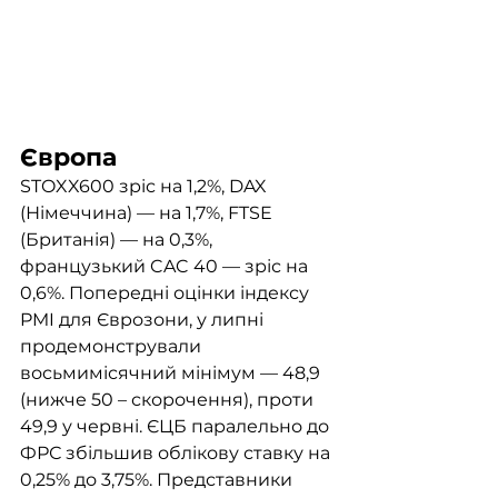
Європа
STOXX600 зріс на 1,2%, DAX 
(Німеччина) — на 1,7%, FTSE 
(Британія) — на 0,3%, 
французький CAC 40 — зріс на 
0,6%. Попередні оцінки індексу 
PMI для Єврозони, у липні 
продемонстрували 
восьмимісячний мінімум — 48,9 
(нижче 50 – скорочення), проти 
49,9 у червні. ЄЦБ паралельно до 
ФРС збільшив облікову ставку на 
0,25% до 3,75%. Представники 