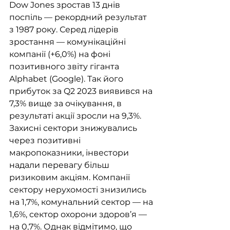
Dow Jones зростав 13 днів 
поспіль — рекордний результат 
з 1987 року. Серед лідерів 
зростання — комунікаційні 
компанії (+6,0%) на фоні 
позитивного звіту гіганта 
Alphabet (Google). Так його 
прибуток за Q2 2023 виявився на 
7,3% вище за очікування, в 
результаті акції зросли на 9,3%. 
Захисні сектори знижувались 
через позитивні 
макропоказники, інвестори 
надали перевагу більш 
ризиковим акціям. Компанії 
сектору нерухомості знизились 
на 1,7%, комунальний сектор — на 
1,6%, сектор охорони здоров’я — 
на 0,7%. Однак відмітимо, що 