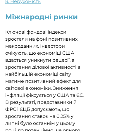
8. Нерухомість
Міжнародні ринки
Ключові фондові індекси 
зростали на фоні позитивних 
макроданних. Інвестори 
очікують, що економіці США 
вдасться уникнути рецесії, а 
зростання ділової активності в 
найбільшій економіці світу 
матиме позитивний ефект для 
світової економіки. Зниження 
інфляції фіксується у США та ЄС. 
В результаті, представники й 
ФРС і ЄЦБ допускають, що 
зростання ставок на 0,25% у 
липні було останнім у цьому 
році, до потенційно ще одного 