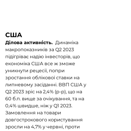
США
Ділова активність. 
 Динаміка 
макропоказників за Q2 2023 
підігріває надію інвесторів, що 
економіка США все ж зможе 
уникнути рецесії, попри 
зростання облікової ставки на 
липневому засіданні. ВВП США у 
Q2 2023 зріс на 2,4% (р-р), що на 
60 б.п. вище за очікування, та на 
0,4% швидше, ніж у Q1 2023. 
Замовлення на товари 
довгострокового користування 
зросли на 4,7% у червні, проти 