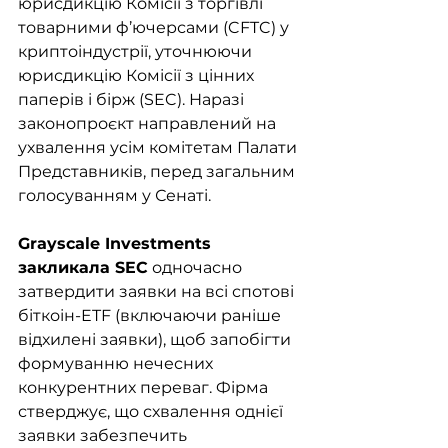
юрисдикцію Комісії з торгівлі 
товарними ф’ючерсами (CFTC) у 
криптоіндустрії, уточнюючи 
юрисдикцію Комісії з цінних 
паперів і бірж (SEC). Наразі 
законопроєкт направлений на 
ухвалення усім комітетам Палати 
Представників, перед загальним 
голосуванням у Сенаті.
Grayscale Investments 
закликала SEC
 одночасно 
затвердити заявки на всі спотові 
біткоін-ETF (включаючи раніше 
відхилені заявки), щоб запобігти 
формуванню нечесних 
конкурентних переваг. Фірма 
стверджує, що схвалення однієї 
заявки забезпечить 