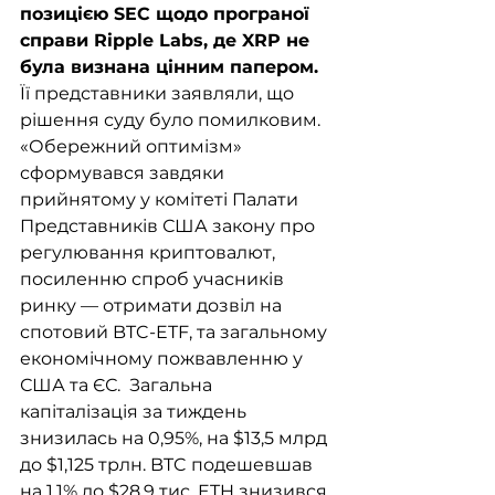
позицією SEC щодо програної 
справи Ripple Labs, де XRP не 
була визнана цінним папером. 
Її представники заявляли, що 
рішення суду було помилковим. 
«Обережний оптимізм» 
сформувався завдяки 
прийнятому у комітеті Палати 
Представників США закону про 
регулювання криптовалют, 
посиленню спроб учасників 
ринку — отримати дозвіл на 
спотовий BTC-ETF, та загальному 
економічному пожвавленню у 
США та ЄС.  Загальна 
капіталізація за тиждень 
знизилась на 0,95%, на $13,5 млрд 
до $1,125 трлн. BTC подешевшав 
на 1,1% до $28,9 тис. ETH знизився 