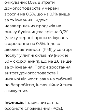
очікуваних 1,0%. Витрати 
домогосподарств у червні 
зросли на 0,5%, що на 0,1% вище 
за очікування. Індекс 
незавершених продажів на 
ринку будівництва зріс на 0,3% 
(м-м) у червні, проти очікувань 
скорочення на 0,5%. Індекс 
ділової активності (PMI) у секторі 
послуг у липні склав 49 (нижче 
50 – скорочення), що на 2,6 вище 
за очікування. Попри зростання 
витрат домогосподарств і 
низької кількості заяв на субсидії 
по безробіттю, інфляційний тиск 
знижується. 
Інфляція.
 Індекс витрат на 
особисте споживання (PCE), 