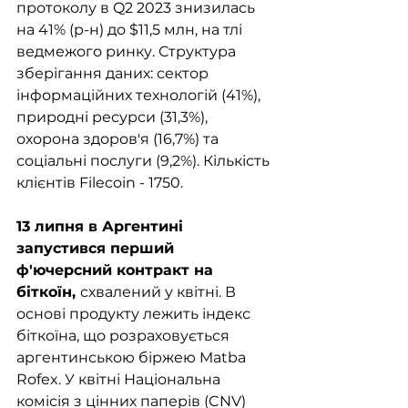
протоколу в Q2 2023 знизилась 
на 41% (р-н) до $11,5 млн, на тлі 
ведмежого ринку. Структура 
зберігання даних: сектор 
інформаційних технологій (41%), 
природні ресурси (31,3%), 
охорона здоров'я (16,7%) та 
соціальні послуги (9,2%). Кількість 
клієнтів Filecoin - 1750.
13 липня в Аргентині 
запустився перший 
ф'ючерсний контракт на 
біткоїн, 
схвалений у квітні. В 
основі продукту лежить індекс 
біткоїна, що розраховується 
аргентинською біржею Matba 
Rofex. У квітні Національна 
комісія з цінних паперів (CNV) 