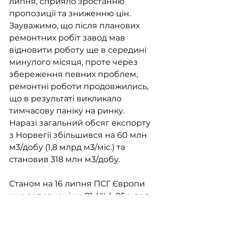
липня, сприяло зростанню 
пропозиції та зниженню цін. 
Зауважимо, що після планових 
ремонтних робіт завод мав 
відновити роботу ще в середині 
минулого місяця, проте через 
збереження певних проблем, 
ремонтні роботи продовжились, 
що в результаті викликало 
тимчасову паніку на ринку. 
Наразі загальний обсяг експорту 
з Норвегії збільшився на 60 млн 
м3/добу (1,8 млрд м3/міс.) та 
становив 318 млн м3/добу.
Станом на 16 липня ПСГ Європи 
уже заповнені на 81,4% (~85 млрд 
м3), або +2,1 млрд м3 за тиждень. 
Відмітимо, що за умов 