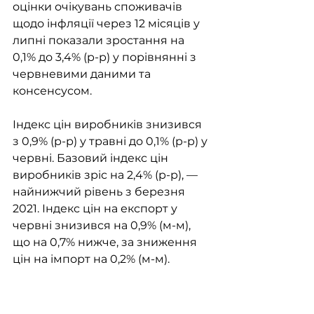
оцінки очікувань споживачів 
щодо інфляції через 12 місяців у 
липні показали зростання на 
0,1% до 3,4% (р-р) у порівнянні з 
червневими даними та 
консенсусом. 
Індекс цін виробників знизився 
з 0,9% (р-р) у травні до 0,1% (р-р) у 
червні. Базовий індекс цін 
виробників зріс на 2,4% (р-р), — 
найнижчий рівень з березня 
2021. Індекс цін на експорт у 
червні знизився на 0,9% (м-м), 
що на 0,7% нижче, за зниження 
цін на імпорт на 0,2% (м-м).