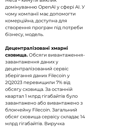
Meta – кинути виклик 
домінуванню OpenAI у сфері AI. У 
чому компанії має допомогти 
комерційна, доступна для 
створення програм під потреби 
бізнесу, модель.
Децентралізовані хмарні 
сховища.
 Обсяги вивантаження-
завантаження даних у 
децентралізований сервіс 
зберігання даних Filecoin у 
2Q2023 перевищили 7% від 
обсягу сховища. За останній 
квартал 1 млрд гігабайтів було 
завантажено або вивантажено з 
блокчейну Filecoin. Загальний 
обсяг сховища сервісу складає 14 
млрд гігабайтів. Виручка 