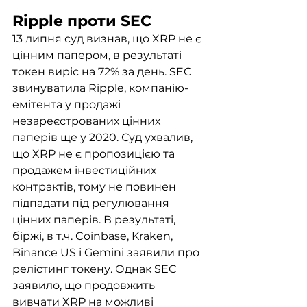
Ripple проти SEC
13 липня суд визнав, що XRP не є 
цінним папером, в результаті 
токен виріс на 72% за день. SEC 
звинуватила Ripple, компанію-
емітента у продажі 
незареєстрованих цінних 
паперів ще у 2020. Суд ухвалив, 
що XRP не є пропозицією та 
продажем інвестиційних 
контрактів, тому не повинен 
підпадати під регулювання 
цінних паперів. В результаті, 
біржі, в т.ч. Coinbase, Kraken, 
Binance US і Gemini заявили про 
релістинг токену. Однак SEC 
заявило, що продовжить 
вивчати XRP на можливі 