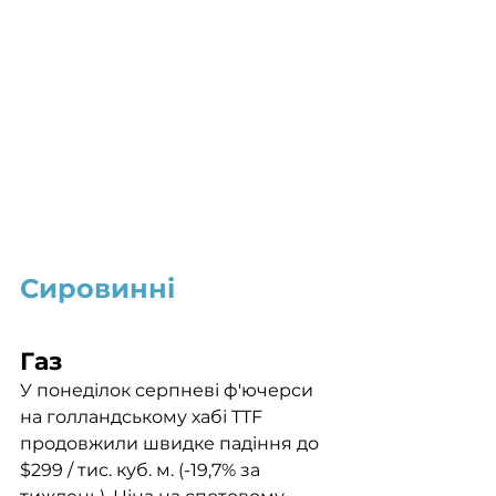
Сировинні
Газ
У понеділок серпневі ф'ючерси 
на голландському хабі TTF 
продовжили швидке падіння до 
$299 / тис. куб. м. (-19,7% за 