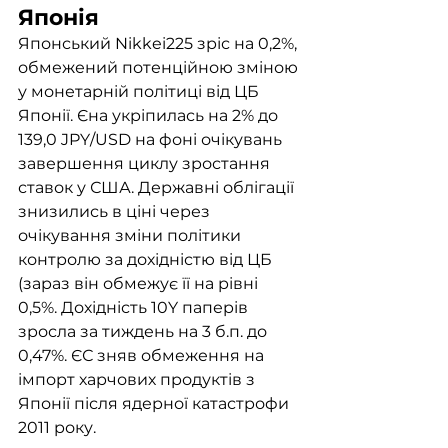
Японія
Японський Nikkei225 зріс на 0,2%, 
обмежений потенційною зміною 
у монетарній політиці від ЦБ 
Японії. Єна укріпилась на 2% до 
139,0 JPY/USD на фоні очікувань 
завершення циклу зростання 
ставок у США. Державні облігації 
знизились в ціні через 
очікування зміни політики 
контролю за дохідністю від ЦБ 
(зараз він обмежує її на рівні 
0,5%. Дохідність 10Y паперів 
зросла за тиждень на 3 б.п. до 
0,47%. ЄС зняв обмеження на 
імпорт харчових продуктів з 
Японії після ядерної катастрофи 
2011 року.  