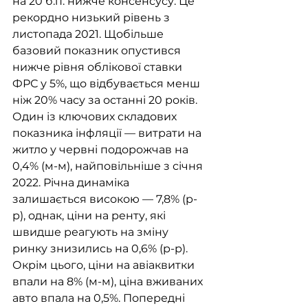
на 20 б.п. нижче консенсусу. Це 
рекордно низький рівень з 
листопада 2021. Щобільше 
базовий показник опустився 
нижче рівня облікової ставки 
ФРС у 5%, що відбувається менш 
ніж 20% часу за останні 20 років. 
Один із ключових складових 
показника інфляції — витрати на 
житло у червні подорожчав на 
0,4% (м-м), найповільніше з січня 
2022. Річна динаміка 
залишається високою — 7,8% (р-
р), однак, ціни на ренту, які 
швидше реагують на зміну 
ринку знизились на 0,6% (р-р). 
Окрім цього, ціни на авіаквитки 
впали на 8% (м-м), ціна вживаних 
авто впала на 0,5%. Попередні 