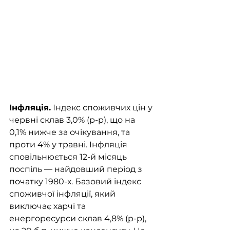
Інфляція.
 Індекс споживчих цін у 
червні склав 3,0% (р-р), що на 
0,1% нижче за очікування, та 
проти 4% у травні. Інфляція 
сповільнюється 12-й місяць 
поспіль — найдовший період з 
початку 1980-х. Базовий індекс 
споживчої інфляції, який 
виключає харчі та 
енергоресурси склав 4,8% (р-р), 