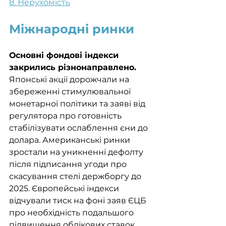
8. Нерухомість
Міжнародні ринки
Основні фондові індекси 
закрились різнонаправлено. 
Японські акції дорожчали на 
збереженні стимулювальної 
монетарної політики та заяві від 
регулятора про готовність 
стабілізувати ослаблення єни до 
долара. Американські ринки 
зростали на уникненні дефолту 
після підписання угоди про 
скасування стелі держборгу до 
2025. Європейські індекси 
відчували тиск на фоні заяв ЄЦБ 
про необхідність подальшого 
підвищення облікових ставок. 