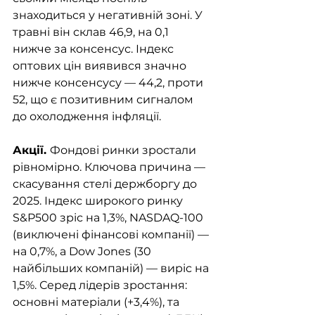
знаходиться у негативній зоні. У 
травні він склав 46,9, на 0,1 
нижче за консенсус. Індекс 
оптових цін виявився значно 
нижче консенсусу — 44,2, проти 
52, що є позитивним сигналом 
до охолодження інфляції. 
Акції. 
Фондові ринки зростали 
рівномірно. Ключова причина — 
скасування стелі держборгу до 
2025. Індекс широкого ринку 
S&P500 зріс на 1,3%, NASDAQ-100 
(виключені фінансові компанії) — 
на 0,7%, а Dow Jones (30 
найбільших компаній) — виріс на 
1,5%. Серед лідерів зростання: 
основні матеріали (+3,4%), та 