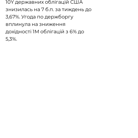
10Y державних облігацій США 
знизилась на 7 б.п. за тиждень до 
3,67%. Угода по держборгу 
вплинула на зниження 
дохідності 1М облігацій з 6% до 
5,3%.