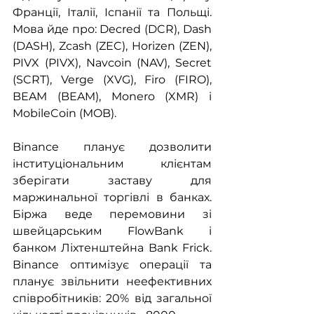
Франції, Італії, Іспанії та Польщі. 
Мова йде про: Decred (DCR), Dash 
(DASH), Zcash (ZEC), Horizen (ZEN), 
PIVX (PIVX), Navcoin (NAV), Secret 
(SCRT), Verge (XVG), Firo (FIRO), 
BEAM (BEAM), Monero (XMR) і 
MobileCoin (MOB).
Binance планує дозволити 
інституціональним клієнтам 
зберігати заставу для 
маржинальної торгівлі в банках. 
Біржа веде перемовини зі 
швейцарським FlowBank і 
банком Ліхтенштейна Bank Frick. 
Binance оптимізує операції та 
планує звільнити неефективних 
співробітників: 20% від загальної 