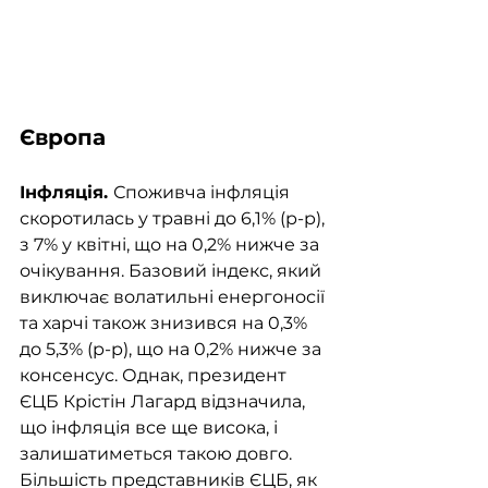
Європа
Інфляція. 
Споживча інфляція 
скоротилась у травні до 6,1% (р-р), 
з 7% у квітні, що на 0,2% нижче за 
очікування. Базовий індекс, який 
виключає волатильні енергоносії 
та харчі також знизився на 0,3% 
до 5,3% (р-р), що на 0,2% нижче за 
консенсус. Однак, президент 
ЄЦБ Крістін Лагард відзначила, 
що інфляція все ще висока, і 
залишатиметься такою довго. 
Більшість представників ЄЦБ, як 