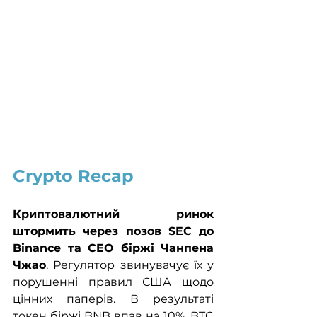
Crypto Recap
Криптовалютний  ринок 
штормить через позов SEC до 
Binance та CEO біржі Чанпена 
Чжао
. Регулятор звинувачує їх у 
порушенні правил США щодо 
цінних паперів. В результаті 
токен біржі BNB впав на 10%. BTC 