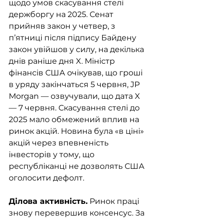
щодо умов скасування стелі 
держборгу на 2025. Сенат 
прийняв закон у четвер, з 
п’ятниці після підпису Байдену 
закон увійшов у силу, на декілька 
днів раніше дня X. Міністр 
фінансів США очікував, що гроші 
в уряду закінчаться 5 червня, JP 
Morgan — озвучували, що дата X 
— 7 червня. Скасування стелі до 
2025 мало обмежений вплив на 
ринок акцій. Новина була «в ціні» 
акцій через впевненість 
інвесторів у тому, що 
республіканці не дозволять США 
оголосити дефолт. 
Ділова активність.
 Ринок праці 
знову перевершив консенсус. За 