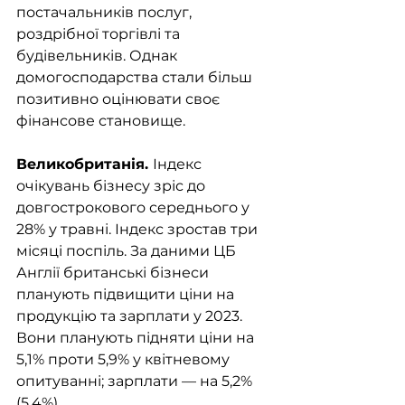
постачальників послуг, 
роздрібної торгівлі та 
будівельників. Однак 
домогосподарства стали більш 
позитивно оцінювати своє 
фінансове становище.
Великобританія. 
Індекс 
очікувань бізнесу зріс до 
довгострокового середнього у 
28% у травні. Індекс зростав три 
місяці поспіль. За даними ЦБ 
Англії британські бізнеси 
планують підвищити ціни на 
продукцію та зарплати у 2023. 
Вони планують підняти ціни на 
5,1% проти 5,9% у квітневому 
опитуванні; зарплати — на 5,2% 
(5,4%).