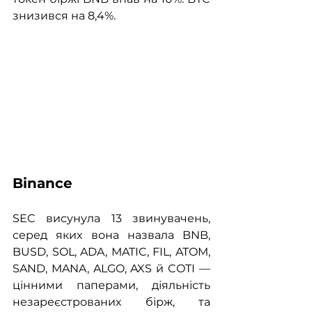
знизився на 8,4%.
Binance
SEC висунула 13 звинувачень, 
серед яких вона назвала BNB, 
BUSD, SOL, ADA, MATIC, FIL, ATOM, 
SAND, MANA, ALGO, AXS й COTI — 
цінними паперами, діяльність 
незареєстрованих бірж, та 