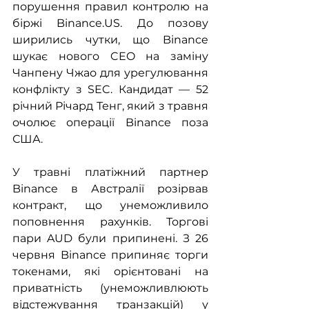
порушення правил контролю на 
біржі Binance.US. До позову 
ширились чутки, що Binance 
шукає нового CEO на заміну 
Чанпену Чжао для урегулювання 
конфлікту з SEC. Кандидат — 52 
річний Річард Тенг, який з травня 
очолює операції Binance поза 
США. 
У травні платіжний партнер 
Binance в Австралії розірвав 
контракт, що унеможливило 
поповнення рахунків. Торгові 
пари AUD були припинені. З 26 
червня Binance припиняє торги 
токенами, які орієнтовані на 
приватність (унеможливлюють 
відстежування транзакцій) у 