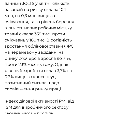
даними JOLTS у квітні кількість 
вакансій на ринку склала 10,1 
млн, на 0,3 млн вище за 
очікування, та за рівень березня. 
Кількість нових робочих місць у 
травні склала 339 тис., проти 
очікувань у 180 тис. Вірогідність 
зростання облікової ставки ФРС 
на червневому засіданні на 
ринку ф’ючерсів зросла до 71%, 
проти 23% місяць тому. Однак 
рівень безробіття склав 3,7% на 
0,3% вище за консенсус, — 
позитивний сигнал щодо 
сповільнення ринку праці. 
Індекс ділової активності PMI від 
ISM для виробничого сектору 
сьомий місяць поспіль 