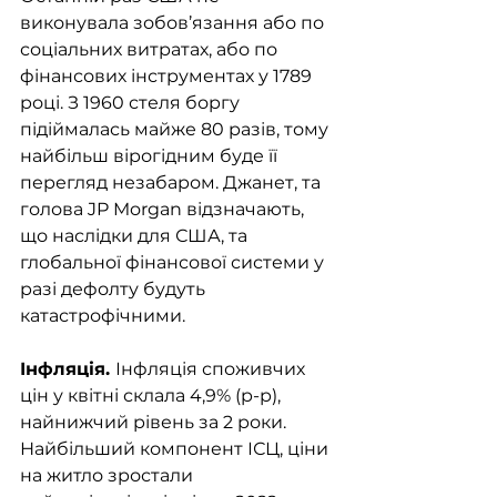
виконувала зобов’язання або по 
соціальних витратах, або по 
фінансових інструментах у 1789 
році. З 1960 стеля боргу 
підіймалась майже 80 разів, тому 
найбільш вірогідним буде її 
перегляд незабаром. Джанет, та 
голова JP Morgan відзначають, 
що наслідки для США, та 
глобальної фінансової системи у 
разі дефолту будуть 
катастрофічними.
Інфляція. 
Інфляція споживчих 
цін у квітні склала 4,9% (р-р), 
найнижчий рівень за 2 роки. 
Найбільший компонент ІСЦ, ціни 
на житло зростали 