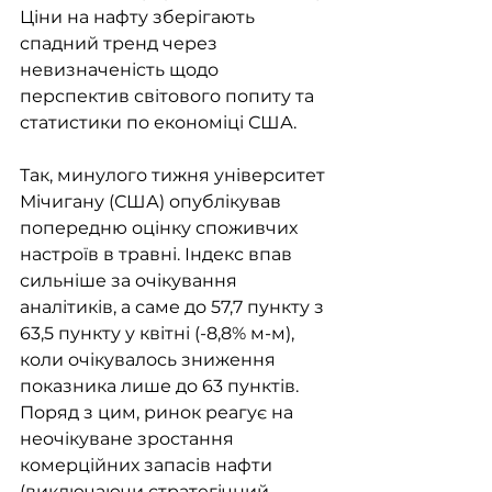
Ціни на нафту зберігають 
спадний тренд через 
невизначеність щодо 
перспектив світового попиту та 
статистики по економіці США. 
Так, минулого тижня університет 
Мічигану (США) опублікував 
попередню оцінку споживчих 
настроїв в травні. Індекс впав 
сильніше за очікування 
аналітиків, а саме до 57,7 пункту з 
63,5 пункту у квітні (-8,8% м-м), 
коли очікувалось зниження 
показника лише до 63 пунктів. 
Поряд з цим, ринок реагує на 
неочікуване зростання 
комерційних запасів нафти 
(виключаючи стратегічний 