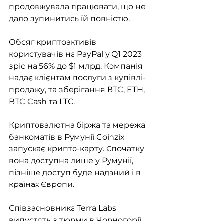
продовжувала працювати, що не 
дало зупинитись їй повністю. 
Обсяг криптоактивів 
користувачів на PayPal у Q1 2023 
зріс на 56% до $1 млрд. Компанія 
надає клієнтам послуги з купівлі-
продажу, та зберігання BTC, ETH, 
BTC Cash та LTC. 
Криптовалютна біржа та мережа 
банкоматів в Румунії Coinzix 
запускає крипто-карту. Спочатку 
вона доступна лише у Румунії, 
пізніше доступ буде наданий і в 
країнах Європи. 
Співзасновника Terra Labs 
випустять з тюрми в Чорногорії 