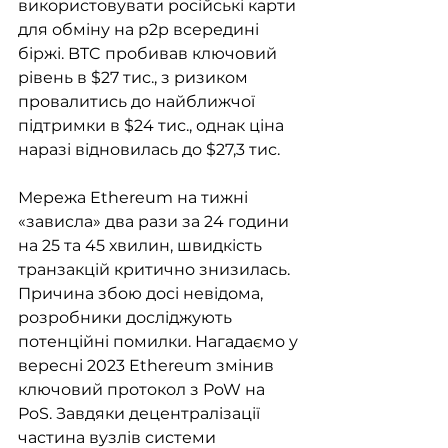
використовувати російські карти 
для обміну на p2p всередині 
біржі. BTC пробивав ключовий 
рівень в $27 тис., з ризиком 
провалитись до найближчої 
підтримки в $24 тис., однак ціна 
наразі відновилась до $27,3 тис.
Мережа Ethereum на тижні 
«зависла» два рази за 24 години 
на 25 та 45 хвилин, швидкість 
транзакцій критично знизилась. 
Причина збою досі невідома, 
розробники досліджують 
потенційні помилки. Нагадаємо у 
вересні 2023 Ethereum змінив 
ключовий протокол з PoW на 
PoS. Завдяки децентралізації 
частина вузлів системи 