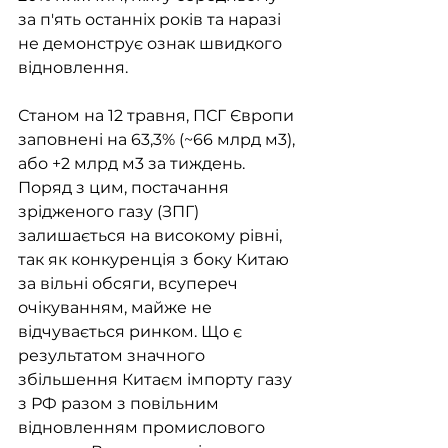
за п'ять останніх років та наразі 
не демонструє ознак швидкого 
відновлення. 
Станом на 12 травня, ПСГ Європи 
заповнені на 63,3% (~66 млрд м3), 
або +2 млрд м3 за тиждень. 
Поряд з цим, постачання 
зрідженого газу (ЗПГ) 
залишається на високому рівні, 
так як конкуренція з боку Китаю 
за вільні обсяги, всупереч 
очікуванням, майже не 
відчувається ринком. Що є 
результатом значного 
збільшення Китаєм імпорту газу 
з РФ разом з повільним 
відновленням промислового 