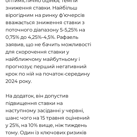
оптимістично оцінює темпи 
зниження ставки. Найбільш 
вірогідним на ринку ф’ючерсів 
вважається зниження ставки з 
поточного діапазону 5-5,25% на 
0,75% до 4,25%-4,5%. Рафаель 
заявив, що не бачить можливості 
для скорочення ставки у 
найближчому майбутньому і 
прогнозує перший негативний 
крок по ній на початок-середину 
2024 року.
На додаток, він допустив 
підвищення ставки на 
наступному засіданні у червні, 
шанс чого на 15 травня оцінений 
у 25%, на 10% вище, ніж тиждень 
тому. Один із ключових ризиків 