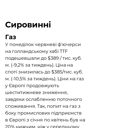
Сировинні
Газ
У понеділок червневі ф'ючерси 
на голландському хабі TTF 
подешевшали до $389 / тис. куб. 
м. (-9,2% за тиждень). Ціна на 
споті знизилась до $385/тис. куб. 
м. (-10,5% за тиждень). Ціни на газ 
у Європі продовжують 
шеститижневе зниження, 
завдяки ослабленню поточного 
споживання. Так, попит на газ з 
боку промислових підприємств 
в Європі з січня по квітень був на 
20% нижчим, ніж у середньому 