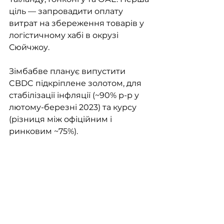
ціль — запровадити оплату 
витрат на збереження товарів у 
логістичному хабі в окрузі 
Сюйчжоу.
Зімбабве планує випустити 
CBDC підкріплене золотом, для 
стабілізації інфляції (~90% р-р у 
лютому-березні 2023) та курсу 
(різниця між офіційним і 
ринковим ~75%).