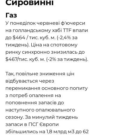
Сировинні
Газ
У понеділок червневі ф'ючерси 
на голландському хабі TTF впали 
до $464 / тис. куб. м. (-2,4% за 
тиждень). Ціна на спотовому 
ринку синхронно знизилась до 
$467/тис. куб. м. (-2% за тиждень). 
Так, повільне зниження цін 
відбувається через 
перемикання основного попиту 
з потреб опалення на 
поповнення запасів до 
наступного опалювального 
сезону. За минулий тиждень 
запаси в ПСГ Європи 
збільшились на 1,8 млрд м3 до 62 