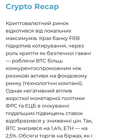
Crypto Recap
Криптовалютний ринок 
відкотився від локальних 
максимумів. Крах банку FRB 
підкріпив котирування, через 
роль крипти як безпечної гавані 
— роблячи BTC більш 
конкурентоспроможним ніж 
ризикові активи на фондовому 
ринку (технологічні компанії). 
Однак негативний вплив 
жорсткої монетарної політики 
ФРС та ЄЦБ в очікуванні 
подальших підвищень ставок 
відобразився у зниженні цін. Так, 
BTC знизився на 1,4%, ETH — на 
2,5%. Обсяги торгів на біржах, як і 