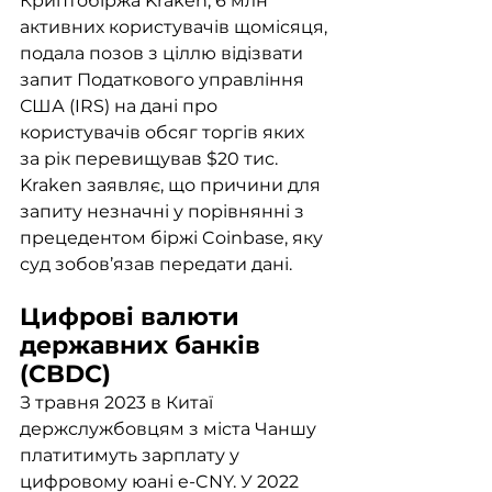
Криптобіржа Kraken, 6 млн 
активних користувачів щомісяця, 
подала позов з ціллю відізвати 
запит Податкового управління 
США (IRS) на дані про 
користувачів обсяг торгів яких 
за рік перевищував $20 тис. 
Kraken заявляє, що причини для 
запиту незначні у порівнянні з 
прецедентом біржі Coinbase, яку 
суд зобов’язав передати дані.
Цифрові валюти 
державних банків 
(CBDC)
З травня 2023 в Китаї 
держслужбовцям з міста Чаншу 
платитимуть зарплату у 
цифровому юані e-CNY. У 2022 