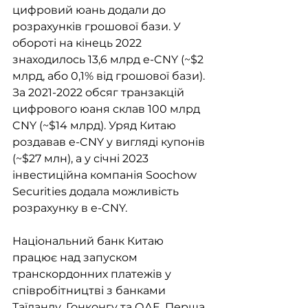
цифровий юань додали до 
розрахунків грошової бази. У 
обороті на кінець 2022 
знаходилось 13,6 млрд e-CNY (~$2 
млрд, або 0,1% від грошової бази). 
За 2021-2022 обсяг транзакцій 
цифрового юаня склав 100 млрд 
CNY (~$14 млрд). Уряд Китаю 
роздавав e-CNY у вигляді купонів 
(~$27 млн), а у січні 2023 
інвестиційна компанія Soochow 
Securities додала можливість 
розрахунку в e-CNY. 
Національний банк Китаю 
працює над запуском 
транскордонних платежів у 
співробітництві з банками 
Таїланду, Гонконгу та ОАЕ. Перша 