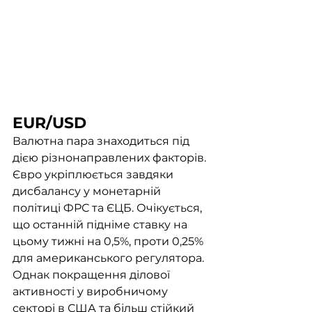
EUR/USD
Валютна пара знаходиться під 
дією різнонаправлених факторів. 
Євро укріплюється завдяки 
дисбалансу у монетарній 
політиці ФРС та ЄЦБ. Очікується, 
що останній підніме ставку на 
цьому тижні на 0,5%, проти 0,25% 
для американського регулятора. 
Однак покращення ділової 
активності у виробничому 
секторі в США та більш стійкий 