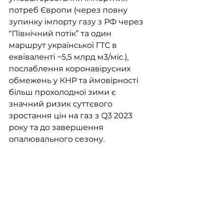
потреб Європи (через повну 
зупинку імпорту газу з РФ через 
“Північний потік” та один 
маршрут української ГТС в 
еквіваленті ~5,5 млрд м3/міс.), 
послаблення коронавірусних 
обмежень у КНР та ймовірності 
більш прохолодної зими є 
значний ризик суттєвого 
зростання цін на газ з Q3 2023 
року та до завершення 
опалювального сезону.  