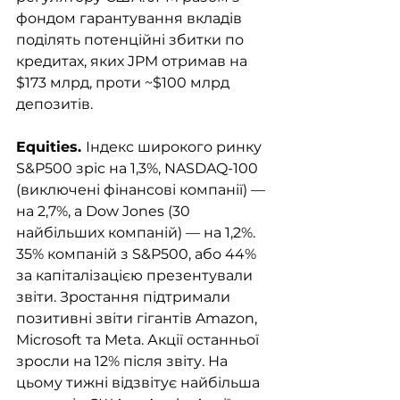
фондом гарантування вкладів 
поділять потенційні збитки по 
кредитах, яких JPM отримав на 
$173 млрд, проти ~$100 млрд 
депозитів. 
Equities. 
Індекс широкого ринку 
S&P500 зріс на 1,3%, NASDAQ-100 
(виключені фінансові компанії) — 
на 2,7%, а Dow Jones (30 
найбільших компаній) — на 1,2%. 
35% компаній з S&P500, або 44% 
за капіталізацією презентували 
звіти. Зростання підтримали 
позитивні звіти гігантів Amazon, 
Microsoft та Meta. Акції останньої 
зросли на 12% після звіту. На 
цьому тижні відзвітує найбільша 