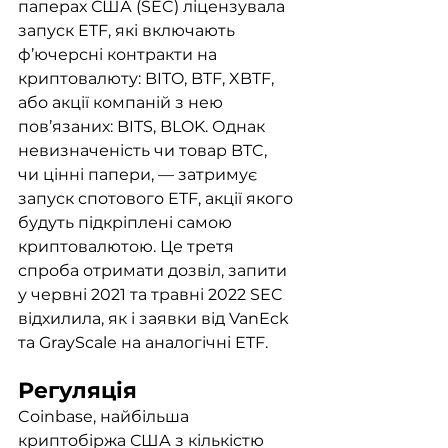
паперах США (SEC) ліцензувала 
запуск ETF, які включають 
ф’ючерсні контракти на 
криптовалюту: BITO, BTF, XBTF, 
або акції компаній з нею 
пов’язаних: BITS, BLOK. Однак 
невизначеність чи товар BTC, 
чи цінні папери, — затримує 
запуск спотового ETF, акції якого 
будуть підкріплені самою 
криптовалютою. Це третя 
спроба отримати дозвіл, запити 
у червні 2021 та травні 2022 SEC 
відхилила, як і заявки від VanEck 
та GrayScale на аналогічні ETF. 
Регуляція
Coinbase, найбільша 
криптобіржа США з кількістю 