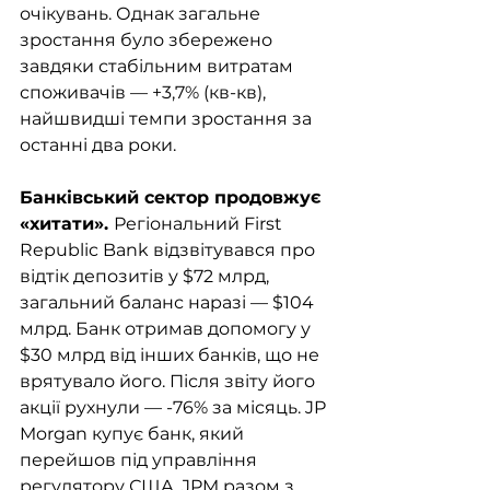
очікувань. Однак загальне 
зростання було збережено 
завдяки стабільним витратам 
споживачів — +3,7% (кв-кв), 
найшвидші темпи зростання за 
останні два роки. 
Банківський сектор продовжує 
«хитати». 
Регіональний First 
Republic Bank відзвітувався про 
відтік депозитів у $72 млрд, 
загальний баланс наразі — $104 
млрд. Банк отримав допомогу у 
$30 млрд від інших банків, що не 
врятувало його. Після звіту його 
акції рухнули — -76% за місяць. JP 
Morgan купує банк, який 
перейшов під управління 
регулятору США. JPM разом з 