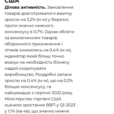
США
Ділова активність. 
Замовлення 
товарів довготривалого вжитку 
зросло на 3,2% (м-м) у березні, 
проти значно нижчого 
консенсусу в 0,7%. Однак обсяги 
за виключенням товарів 
оборонного призначення і 
літаків знизились на 0,4% (м-м), 
індикатор який більш точно 
вказує на необхідність бізнесу 
надалі скорочувати 
виробництво. Роздрібні запаси 
зросли на 0,4% (м-м), що на 0,3% 
більше консенсусу, та 
найшвидше з серпня 2022 року. 
Міністерство торгівлі США 
оцінило зростання ВВП у Q1 2023 
у 1,1% (кв-кв), що значно нижче 