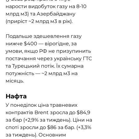
нарости видобуток газу на 8-10 
млрд м3) та Азербайджану 
(приріст ~2 млрд м3 в рік). 
Подальше здешевлення газу 
нижче $400 — вірогідне, за 
умови, якщо РФ не призупинить 
постачання через українську ГТС 
та Турецький потік. Їх сумарна 
потужність — ~2 млрд м3 на 
місяць. 
Нафта
У понеділок ціна травневих 
контрактів Brent зросла до $84,9 
за бар (+2,9% за тиждень). Ціни на 
споті зросли до $86 за бар. (+3,3% 
за тиждень). Основним 