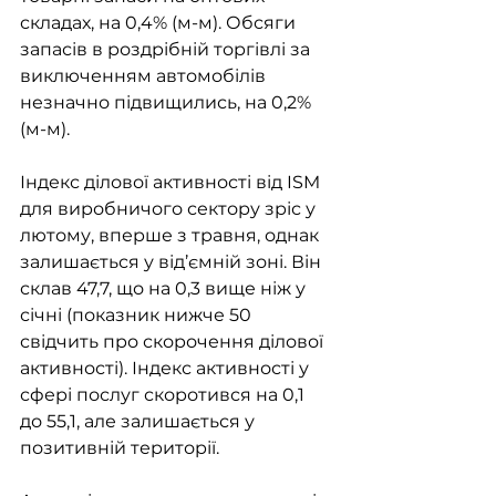
складах, на 0,4% (м-м). Обсяги 
запасів в роздрібній торгівлі за 
виключенням автомобілів 
незначно підвищились, на 0,2% 
(м-м). 
Індекс ділової активності від ISM 
для виробничого сектору зріс у 
лютому, вперше з травня, однак 
залишається у від’ємній зоні. Він 
склав 47,7, що на 0,3 вище ніж у 
січні (показник нижче 50 
свідчить про скорочення ділової 
активності). Індекс активності у 
сфері послуг скоротився на 0,1 
до 55,1, але залишається у 
позитивній території.