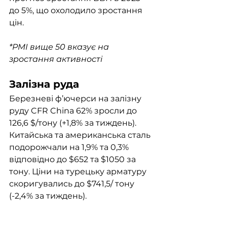
до 5%, що охолодило зростання 
цін. 
*PMI вище 50 вказує на 
зростання активності
Залізна руда
Березневі ф’ючерси на залізну 
руду CFR China 62% зросли до 
126,6 $/тону (+1,8% за тиждень). 
Китайська та американська сталь 
подорожчали на 1,9% та 0,3% 
відповідно до $652 та $1050 за 
тону. Ціни на турецьку арматуру 
скоригувались до $741,5/ тону 
(-2,4% за тиждень). 