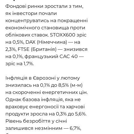
Фондові ринки зростали з тим, 
як інвестори почали 
концентруватись на покращенні 
економічного становища проти 
облікових ставок. STOXX600 зріс 
на 0,5%, DAX (Німеччина) — на 
2,3%, FTSE (Британія) — знизився 
на 0,1%, французький CAC 40 — 
зріс на 1,7%.
Інфляція в Єврозоні у лютому 
знизилась на 0,1% до 8,5% (м-м) 
на скороченні енергетичних цін. 
Однак базова інфляція, яка не 
враховує енергоносії та харчові 
продукти зросла на 0,3% до 5,6%. 
Рівень безробіття у січні 
залишився незмінним — 6,7%, 