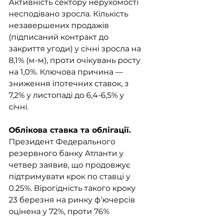
Активність сектору нерухомості 
несподівано зросла. Кількість 
незавершених продажів 
(підписаний контракт до 
закриття угоди) у січні зросла на 
8,1% (м-м), проти очікувань росту 
на 1,0%. Ключова причина — 
зниження іпотечних ставок, з 
7,2% у листопаді до 6,4-6,5% у 
січні. 
Облікова ставка та облігації. 
Президент Федерального 
резервного банку Атланти у 
четвер заявив, що продовжує 
підтримувати крок по ставці у 
0.25%. Вірогідність такого кроку 
23 березня на ринку ф’ючерсів 
оцінена у 72%, проти 76% 