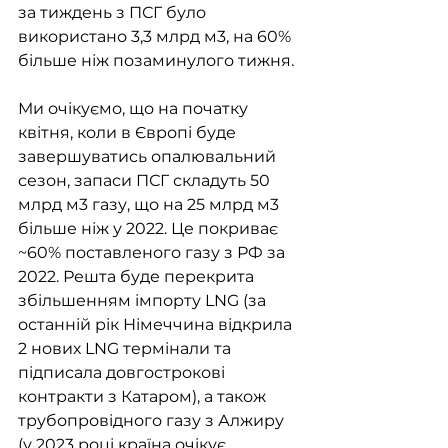
за тиждень з ПСГ було 
використано 3,3 млрд м3, на 60% 
більше ніж позаминулого тижня. 
Ми очікуємо, що на початку 
квітня, коли в Європі буде 
завершуватись опалювальний 
сезон, запаси ПСГ складуть 50 
млрд м3 газу, що на 25 млрд м3 
більше ніж у 2022. Це покриває 
~60% поставленого газу з РФ за 
2022. Решта буде перекрита 
збільшенням імпорту LNG (за 
останній рік Німеччина відкрила 
2 нових LNG термінали та 
підписала довгострокові 
контракти з Катаром), а також 
трубопровідного газу з Алжиру 
(у 2023 році країна очікує 