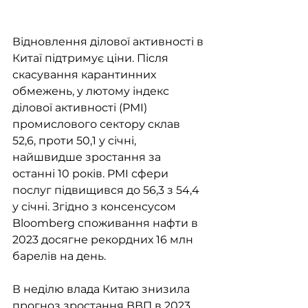
Відновлення ділової активності в 
Китаї підтримує ціни. Після 
скасування карантинних 
обмежень, у лютому індекс 
ділової активності (PMI) 
промислового сектору склав 
52,6, проти 50,1 у січні, 
найшвидше зростання за 
останні 10 років. PMI сфери 
послуг підвищився до 56,3 з 54,4 
у січні. Згідно з консенсусом 
Bloomberg споживання нафти в 
2023 досягне рекордних 16 млн 
барелів на день.
В неділю влада Китаю знизила 
прогноз зростання ВВП в 2023 