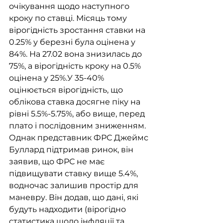
очікування щодо наступного 
кроку по ставці. Місяць тому 
вірогідність зростання ставки на 
0.25% у березні була оцінена у 
84%. На 27.02 вона знизилась до 
75%, а вірогідність кроку на 0.5% 
оцінена у 25%.У 35-40% 
оцінюється вірогідність, що 
облікова ставка досягне піку на 
рівні 5.5%-5.75%, або вище, перед 
плато і послідовним зниженням. 
Однак представник ФРС Джеймс 
Буллард підтримав ринок, він 
заявив, що ФРС не має 
підвищувати ставку вище 5.4%, 
водночас залишив простір для 
маневру. Він додав, що дані, які 
будуть надходити (вірогідно 
статистика щодо інфляції та 