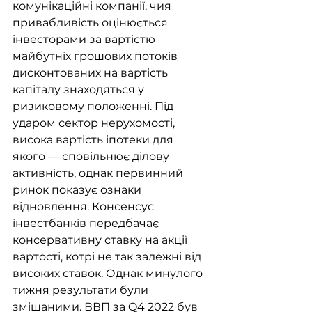
комунікаційні компанії, чия 
привабливість оцінюється 
інвесторами за вартістю 
майбутніх грошових потоків 
дисконтованих на вартість 
капіталу знаходяться у 
ризиковому положенні. Під 
ударом сектор нерухомості, 
висока вартість іпотеки для 
якого — сповільнює ділову 
активність, однак первинний 
ринок показує ознаки 
відновлення. Консенсус 
інвестбанків передбачає 
консервативну ставку на акції 
вартості, котрі не так залежні від 
високих ставок. Однак минулого 
тижня результати були 
змішаними. ВВП за Q4 2022 був 