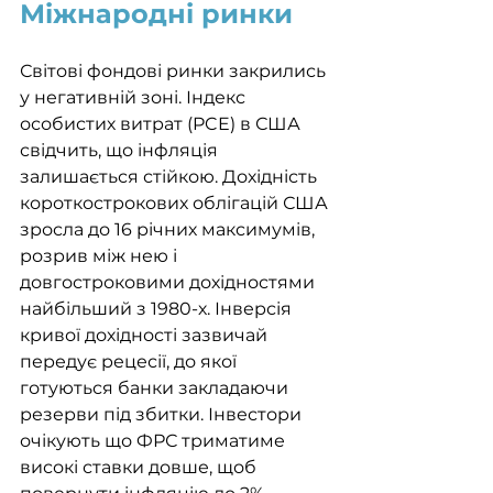
Міжнародні ринки
Світові фондові ринки закрились 
у негативній зоні. Індекс 
особистих витрат (PCE) в США 
свідчить, що інфляція 
залишається стійкою. Дохідність 
короткострокових облігацій США 
зросла до 16 річних максимумів, 
розрив між нею і 
довгостроковими дохідностями 
найбільший з 1980-х. Інверсія 
кривої дохідності зазвичай 
передує рецесії, до якої 
готуються банки закладаючи 
резерви під збитки. Інвестори 
очікують що ФРС триматиме 
високі ставки довше, щоб 