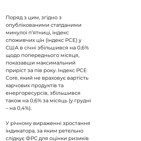
Поряд з цим, згідно з 
опублікованими статданими 
минулої п’ятниці, індекс 
споживчих цін (індекс PCE) у 
США в січні збільшився на 0,6% 
щодо попереднього місяця, 
показавши максимальний 
приріст за пів року. Індекс PCE 
Core, який не враховує вартість 
харчових продуктів та 
енергоресурсів, збільшився 
також на 0,6% за місяць (у грудні 
– на 0,4%). 
У річному вираженні зростання 
індикатора, за яким ретельно 
слідкує ФРС для оцінки ризиків 