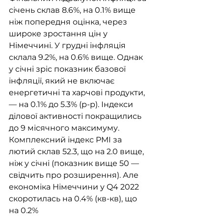
січень склав 8.6%, на 0.1% вище 
ніж попередня оцінка, через 
широке зростання цін у 
Німеччині. У грудні інфляція 
склала 9.2%, на 0.6% вище. Однак 
у січні зріс показник базової 
інфляції, який не включає 
енергетичні та харчові продукти, 
— на 0.1% до 5.3% (р-р). Індекси 
ділової активності покращились 
до 9 місячного максимуму. 
Комплексний індекс PMI за 
лютий склав 52.3, що на 2.0 вище, 
ніж у січні (показник вище 50 — 
свідчить про розширення). Але 
економіка Німеччини у Q4 2022 
скоротилась на 0.4% (кв-кв), що 
на 0.2% 