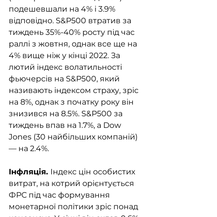
подешевшали на 4% і 3.9% 
відповідно. S&P500 втратив за 
тиждень 35%-40% росту під час 
раллі з жовтня, однак все ще на 
4% вище ніж у кінці 2022. За 
лютий індекс волатильності 
фьючерсів на S&P500, який 
називають індексом страху, зріс 
на 8%, однак з початку року він 
знизився на 8.5%. S&P500 за 
тиждень впав на 1.7%, а Dow 
Jones (30 найбільших компаній) 
— на 2.4%.
Інфляція. 
Індекс цін особистих 
витрат, на котрий орієнтується 
ФРС під час формування 
монетарної політики зріс понад 