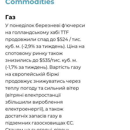
Commodities
Газ
У понеділок березневі ф'ючерси 
на голландському хабі TTF 
продовжили спад до $524 / тис. 
куб. м. (-2,9% за тиждень). Ціна на 
спотовому ринку також 
знизились до $535/тис. куб. м. 
(-1,7% за тиждень). Вартість газу 
на європейській біржі 
продовжує знижуватись через 
теплу погоду та сильний вітер 
(вітряні електростанції 
збільшили вироблення 
електроенергії), а також 
достатніх запасів газу в 
підземних газосховищах ЄС. 
Станом на сьогодні, рівень 