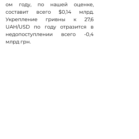
ом году, по нашей оценке, 
составит всего $0,14 млрд. 
Укрепление гривны к 27,6 
UAH/USD по году отразится в 
недопоступлении всего -0,4 
млрд грн.
Отталкиваясь от обновленного 
макропрогноза номинального 