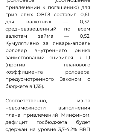
“ролловера” (соотношение 
привлечений к погашению) для 
гривневых ОВГЗ составил 0,61, 
для валютных — 0,32, 
средневзвешенный по всем 
валютам займа — 0,52. 
Кумулятивно за январь-апрель 
роловер внутреннего рынка 
заимствований снизился к 1,1 
(против планового 
коэффициента роловера, 
предусмотренного Законом о 
бюджете в 1,35).
Соответственно, из-за 
невозможности выполнения 
плана привлечений Минфином, 
дефицит госбюджета будет 
сдержан на уровне 3,7-4,2% ВВП 