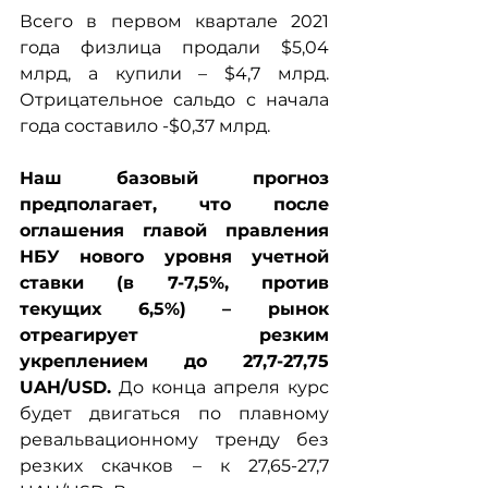
Всего в первом квартале 2021 
года физлица продали $5,04 
млрд, а купили – $4,7 млрд. 
Отрицательное сальдо c начала 
года составило -$0,37 млрд.
Наш базовый прогноз 
предполагает, что после 
оглашения главой правления 
НБУ нового уровня учетной 
ставки (в 7-7,5%, против 
текущих 6,5%) – рынок 
отреагирует резким 
укреплением до 27,7-27,75 
UAH/USD.
 До конца апреля курс 
будет двигаться по плавному 
ревальвационному тренду без 
резких скачков – к 27,65-27,7 