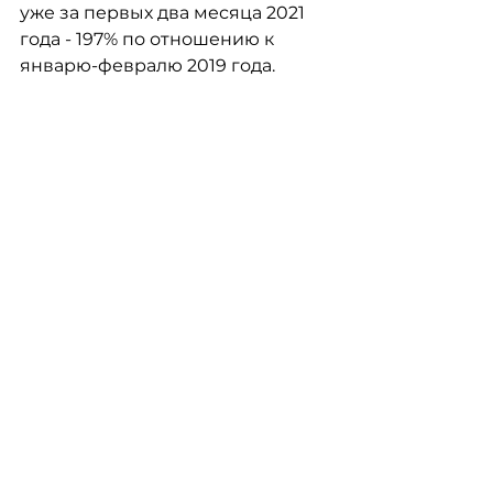
уже за первых два месяца 2021 
года - 197% по отношению к 
январю-февралю 2019 года.
В марте были опубликованы 
итоговые 
данные Госстата о 
снижении темпов спада 
реального ВВП Украины в 2020 
- -4,0%.
 Пересмотр годовой 
оценки спада основывается на 
резком ускорении 
восстановления в Q4. Так, если 
предварительные прогнозы 
предполагали от -2,5% до -1,5% 
ВВП в Q4, то итоговое значение 
спада удалось замедлить до 
-0,5%. С другой стороны, такие 
темпы оказались 
неустойчивыми и уже в Q1 2021 