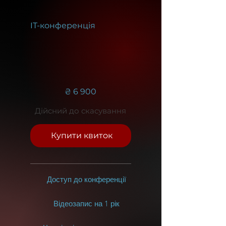
IT-конференція
6 900 ₴
₴
6 900
Дійсний до скасування
Купити квиток
Доступ до конференції
Відеозапис на 1 рік