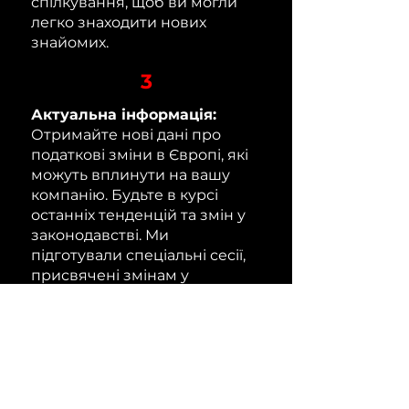
спілкування, щоб ви могли
легко знаходити нових
знайомих.
3
Актуальна інформація:
Отримайте нові дані про
податкові зміни в Європі, які
можуть вплинути на вашу
компанію. Будьте в курсі
останніх тенденцій та змін у
законодавстві. Ми
підготували спеціальні сесії,
присвячені змінам у
податковому законодавстві,
щоб ви могли своєчасно
реагувати на нові виклики.