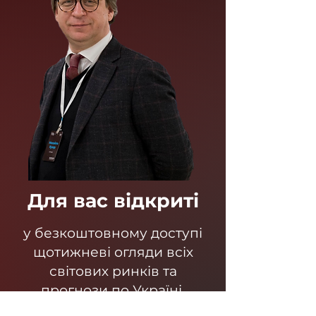
Для вас відкриті
у безкоштовному доступі
щотижневі огляди всіх
світових ринків та
прогнози по Україні.