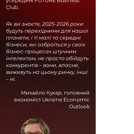
усередині FUTURE Business
Club.
Як ви знаєте,
2025-2026
роки
будуть перехідними для нашої
планети, і ті малі та середні
бізнеси, які озброїться у своїх
бізнес-процесах штучним
інтелектом, не просто обійдуть
конкурентів – вони, власне,
виживуть на цьому ринку, інші
– ні.
Михайло Кухар, головний
економіст Ukraine Economic
Outlook