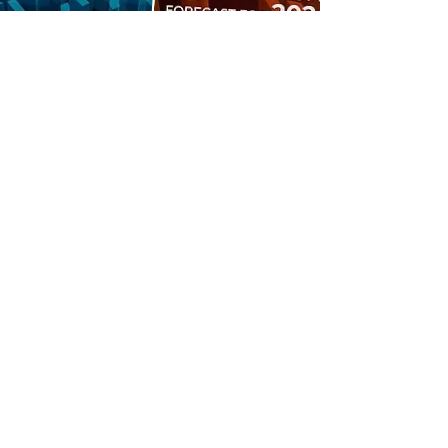
Стати учасником
клубу
Виступи та лекції:
податкових
консультантів
AI експертів